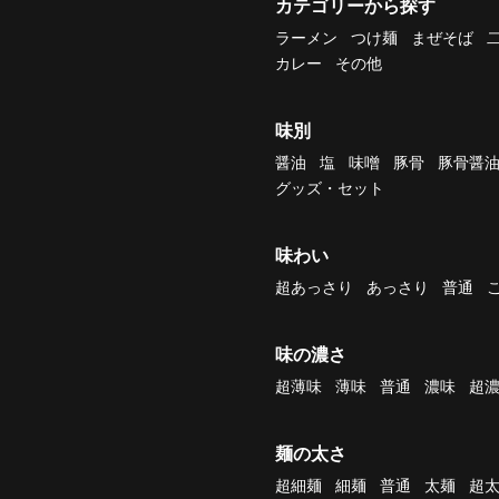
カテゴリーから探す
ラーメン
つけ麺
まぜそば
カレー
その他
味別
醤油
塩
味噌
豚骨
豚骨醤
グッズ・セット
味わい
超あっさり
あっさり
普通
味の濃さ
超薄味
薄味
普通
濃味
超
麺の太さ
超細麺
細麺
普通
太麺
超