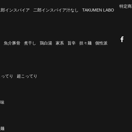
特定商
二郎インスパイア
二郎インスパイア汁なし
TAKUMEN LABO
油
魚介豚骨
煮干し
鶏白湯
家系
旨辛
担々麺
個性派
こってり
超こってり
濃味
太麺