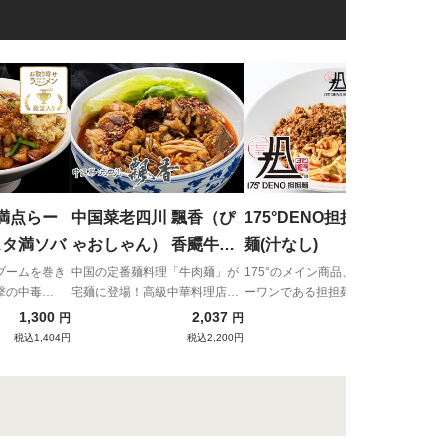
無鉄
ン
超濃
「無
満点らー
中国菜老四川 飄香（ぴ
175°DENO担担麺 担担
スタ満ソバ
ゃおしゃん） 香飃牛肉
麺(汁なし)
麺
ブームを巻き
中国の定番麺料理「牛肉麺」が
175°のメイン商品、人気ナンバ
撃の中毒
宅麺に登場！高級中華料理店が
ーワンである担担麺(汁なし)。
贈る贅沢な一杯！
日本のラーメン技術を駆使し、
1,300
2,037
1,280
円
円
円
濃厚なゴマの旨味と手作り辣
税込1,404円
税込2,200円
税込1,382円
油・自家製調味料で作り上げら
れた化学調味料不使用、北海道
育ちの汁なし担担麺！