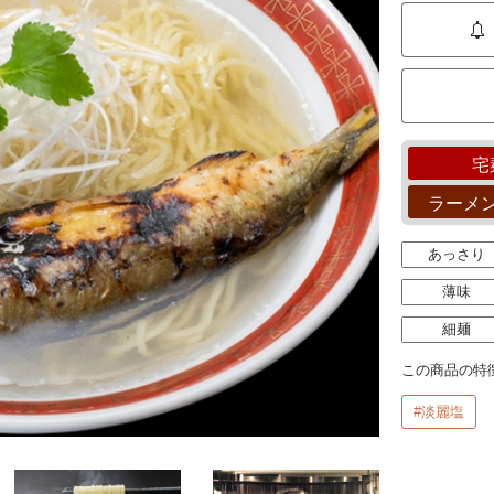
宅
ラーメ
あっさり
薄味
細麺
この商品の特
#淡麗塩