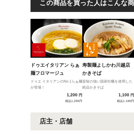
この商品を買った人はこんな
ドゥエイタリアン らぁ
寿製麺よしかわ川越店
麺フロマージュ
かきそば
ドゥエ イタリアンのNo.1らぁ麺
旨味の強い国産牡蠣を使用した
が登場！
絶品かきそば
1,200
1,100
円
円
税込1,296円
税込1,188円
店主・店舗