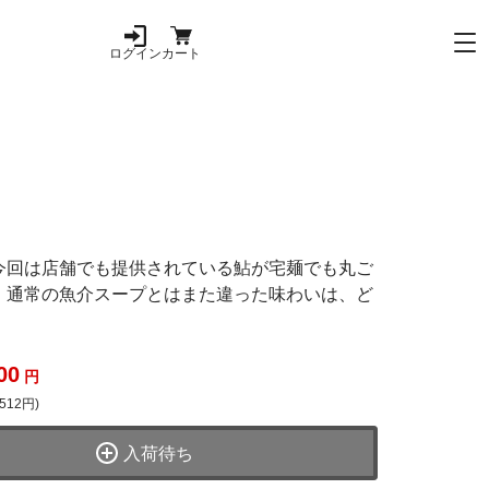
ログイン
カート
今回は店舗でも提供されている鮎が宅麺でも丸ご
。通常の魚介スープとはまた違った味わいは、ど
00
円
512円)
入荷待ち