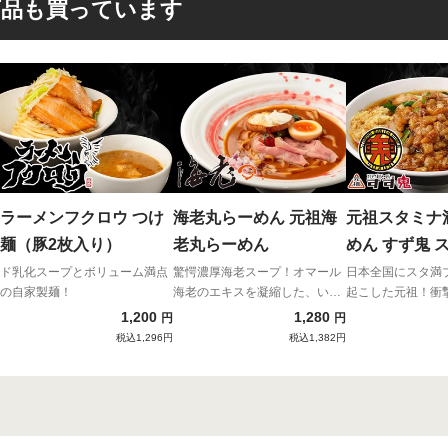
商品も買っています
ラーメンフクロウ つけ
海老丸らーめん 元祖海
元祖スタミナ
麺（豚2枚入り）
老丸らーめん
めん すず鬼 
ド乳化スープとボリューム満点
驚愕濃厚海老スープ！オマール
日本全国にスタ満
の自家製麺！
海老のエキスを凝縮した、いま
起こした元祖！衝
だかつてない新ラーメン！
性！！
1,200
1,280
円
円
税込1,296円
税込1,382円