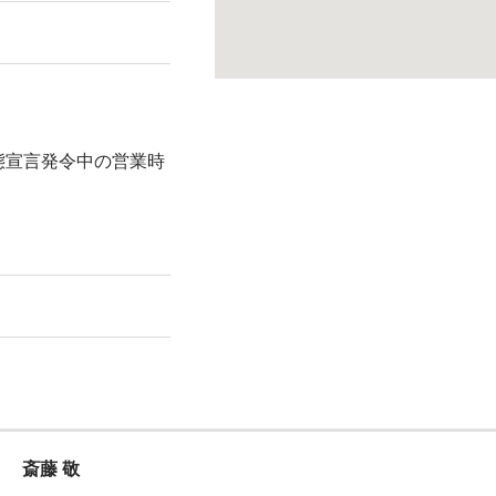
態宣言発令中の営業時
斎藤 敬