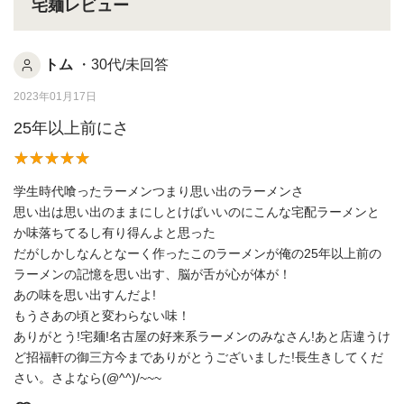
宅麺レビュー
トム
・30代/未回答
2023年01月17日
25年以上前にさ
学生時代喰ったラーメンつまり思い出のラーメンさ
思い出は思い出のままにしとけばいいのにこんな宅配ラーメンと
か味落ちてるし有り得んよと思った
だがしかしなんとなーく作ったこのラーメンが俺の25年以上前の
ラーメンの記憶を思い出す、脳が舌が心が体が！
あの味を思い出すんだよ!
もうさあの頃と変わらない味！
ありがとう!宅麺!名古屋の好来系ラーメンのみなさん!あと店違うけ
ど招福軒の御三方今までありがとうございました!長生きしてくだ
さい。さよなら(@^^)/~~~