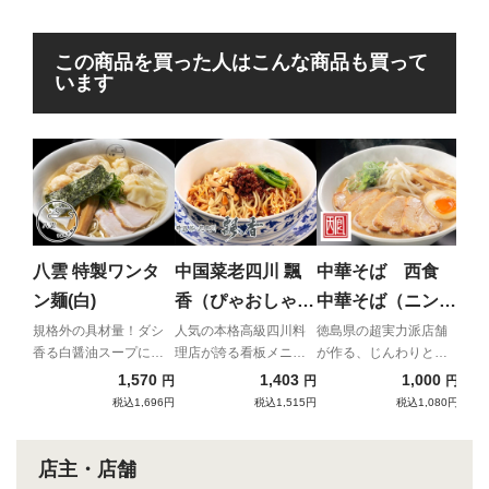
この商品を買った人はこんな商品も買って
います
超
っ
ょ
背脂
最高
八雲 特製ワンタ
中国菜老四川 飄
中華そば 西食
（
系ラ
ン麺(白)
香（ぴゃおしゃ
中華そば（ニンニ
ん） 正宗担担麺
ク味噌背脂付）
規格外の具材量！ダシ
人気の本格高級四川料
徳島県の超実力派店舗
香る白醤油スープに名
理店が誇る看板メニュ
が作る、じんわりと優
（成都タンタン
物ワンタンが6個も入っ
ー
しい豚骨醤油ラーメ
1,570
1,403
1,000
円
円
円
麺）
た贅沢ワンタン麺！
ン！！
税込1,696円
税込1,515円
税込1,080円
店主・店舗