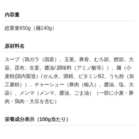
内容量
総重量650g（麺140g）
原材料名
スープ（鶏ガラ（国産）、玉葱、豚骨、むろ節、鰹節、大
蒜、昆布、生姜、醬油/ 調味料（アミノ酸等））、麺（小
麦粉(国内製造）/ かん水、酒精、ビタミンB2、うち粉（加
工澱粉））、チャーシュー（豚肉（輸入）、醬油、塩、大
蒜）、メンマ（メンマ、醬油、ごま油）（一部に小麦・豚
肉・鶏肉・大豆を含む）
栄養成分表示（100g当たり）