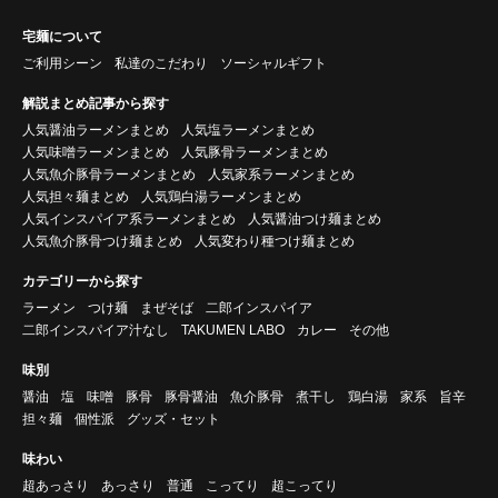
宅麺について
ご利用シーン
私達のこだわり
ソーシャルギフト
解説まとめ記事から探す
人気醤油ラーメンまとめ
人気塩ラーメンまとめ
人気味噌ラーメンまとめ
人気豚骨ラーメンまとめ
人気魚介豚骨ラーメンまとめ
人気家系ラーメンまとめ
人気担々麺まとめ
人気鶏白湯ラーメンまとめ
人気インスパイア系ラーメンまとめ
人気醤油つけ麺まとめ
人気魚介豚骨つけ麺まとめ
人気変わり種つけ麺まとめ
カテゴリーから探す
ラーメン
つけ麺
まぜそば
二郎インスパイア
二郎インスパイア汁なし
TAKUMEN LABO
カレー
その他
味別
醤油
塩
味噌
豚骨
豚骨醤油
魚介豚骨
煮干し
鶏白湯
家系
旨辛
担々麺
個性派
グッズ・セット
味わい
超あっさり
あっさり
普通
こってり
超こってり