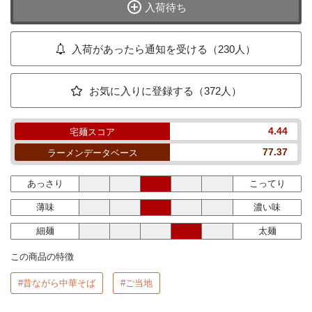
入荷待ち
入荷があったら通知を受ける（230人）
お気に入りに登録する（372人）
4.44
宅麺スコア
77.37
ラーメンデータベース
あっさり
こってり
薄味
濃い味
細麺
太麺
この商品の特徴
#昔ながら中華そば
#ご当地