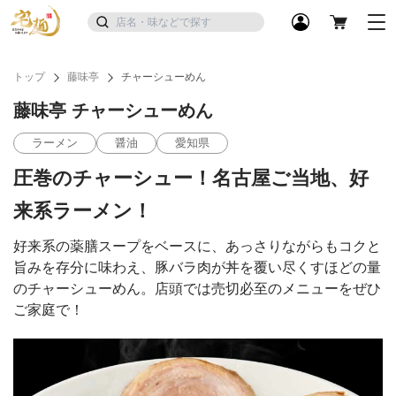
トップ
藤味亭
チャーシューめん
藤味亭 チャーシューめん
ラーメン
醤油
愛知県
圧巻のチャーシュー！名古屋ご当地、好
来系ラーメン！
好来系の薬膳スープをベースに、あっさりながらもコクと
旨みを存分に味わえ、豚バラ肉が丼を覆い尽くすほどの量
のチャーシューめん。店頭では売切必至のメニューをぜひ
ご家庭で！