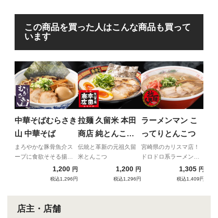
この商品を買った人はこんな商品も買って
います
丸
ー
背脂
潟ご
中華そばむらさき
拉麺 久留米 本田
ラーメンマン こ
メン
山 中華そば
商店 純とんこつ
ってりとんこつ
ラーメン
まろやかな豚骨魚介ス
伝統と革新の元祖久留
宮崎県のカリスマ店！
ープに食欲そそる揚げ
米とんこつ
ドロドロ系ラーメンの
ねぎ
先駆け
1,200
1,200
1,305
円
円
円
税込1,296円
税込1,296円
税込1,409円
店主・店舗