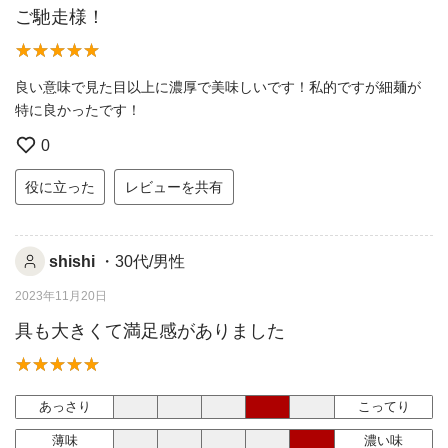
ご馳走様！
良い意味で見た目以上に濃厚で美味しいです！私的ですが細麺が
特に良かったです！
0
役に立った
レビューを共有
shishi
・30代/男性
2023年11月20日
具も大きくて満足感がありました
あっさり
こってり
薄味
濃い味