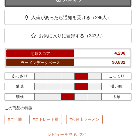
入荷があったら通知を受ける（296人）
お気に入りに登録する（343人）
4.296
宅麺スコア
90.832
ラーメンデータベース
あっさり
こってり
薄味
濃い味
細麺
太麺
この商品の特徴
#ご当地
#ストレート麺
#和歌山ラーメン
レビューを見る
(22）