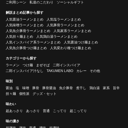
ご利用シーン
私達のこだわり
ソーシャルギフト
解説まとめ記事から探す
人気醤油ラーメンまとめ
人気塩ラーメンまとめ
人気味噌ラーメンまとめ
人気豚骨ラーメンまとめ
人気魚介豚骨ラーメンまとめ
人気家系ラーメンまとめ
人気担々麺まとめ
人気鶏白湯ラーメンまとめ
人気インスパイア系ラーメンまとめ
人気醤油つけ麺まとめ
人気魚介豚骨つけ麺まとめ
人気変わり種つけ麺まとめ
カテゴリーから探す
ラーメン
つけ麺
まぜそば
二郎インスパイア
二郎インスパイア汁なし
TAKUMEN LABO
カレー
その他
味別
醤油
塩
味噌
豚骨
豚骨醤油
魚介豚骨
煮干し
鶏白湯
家系
旨辛
担々麺
個性派
グッズ・セット
味わい
超あっさり
あっさり
普通
こってり
超こってり
味の濃さ