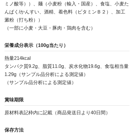
ミノ酸等））、麺（小麦粉（輸入・国産）、食塩、小麦た
んぱく/かんすい、酒精、着色料（ビタミンＢ２）、加工
澱粉（打ち粉））
（一部に小麦・大豆・豚肉・鶏肉を含む）
栄養成分表示（100g当たり）
熱量214kcal
タンパク質9.2g、脂質11.0g、炭水化物19.6g、食塩相当量
1.29g（サンプル品分析による測定値）
（サンプル品分析による測定値）
賞味期限
原材料表記枠内に記載（商品発送日より40日間）
保存方法