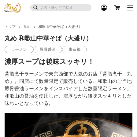
トップ
丸め
和歌山中華そば（大盛り）
丸め 和歌山中華そば（大盛り）
ラーメン
豚骨醤油
東京都
濃厚スープは後味スッキリ！
背脂煮干ラーメンで東京西部で人気のお店「背脂煮干 丸
め」。同店にて数量限定で販売している、和歌山のご当地
豚骨醤油ラーメンをインスパイアした数量限定ラーメン。
和歌山の醤油を使用した、濃厚ながら後味スッキリとした
味わいとなっている。