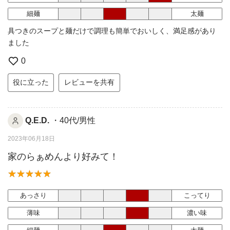
細麺
太麺
具つきのスープと麺だけで調理も簡単でおいしく、満足感があり
ました
0
役に立った
レビューを共有
Q.E.D.
・40代/男性
2023年06月18日
家のらぁめんより好みて！
あっさり
こってり
薄味
濃い味