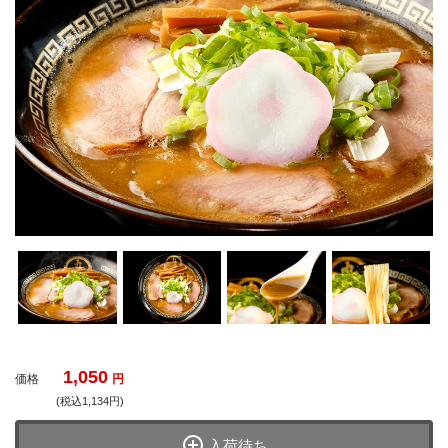
1,050
価格
円
(税込1,134円)
入荷待ち