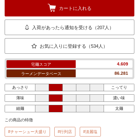
カートに入れる
入荷があったら通知を受ける（207人）
お気に入りに登録する（534人）
4.609
宅麺スコア
86.281
ラーメンデータベース
あっさり
こってり
薄味
濃い味
細麺
太麺
この商品の特徴
#チャーシュー大盛り
#行列店
#淡麗塩