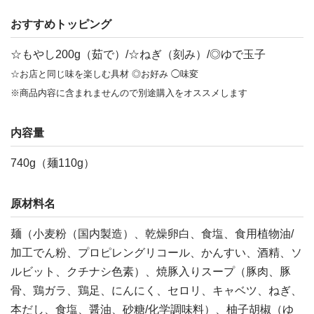
おすすめトッピング
☆もやし200g（茹で）/☆ねぎ（刻み）/◎ゆで玉子
☆お店と同じ味を楽しむ具材 ◎お好み ◯味変
※商品内容に含まれませんので別途購入をオススメします
内容量
740g（麺110g）
原材料名
麺（小麦粉（国内製造）、乾燥卵白、食塩、食用植物油/
加工でん粉、プロピレングリコール、かんすい、酒精、ソ
ルビット、クチナシ色素）、焼豚入りスープ（豚肉、豚
骨、鶏ガラ、鶏足、にんにく、セロリ、キャベツ、ねぎ、
本だし、食塩、醤油、砂糖/化学調味料）、柚子胡椒（ゆ