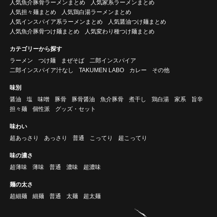
人気魚介豚骨ラーメンまとめ
人気家系ラーメンまとめ
人気担々麺まとめ
人気鶏白湯ラーメンまとめ
人気インスパイア系ラーメンまとめ
人気醤油つけ麺まとめ
人気魚介豚骨つけ麺まとめ
人気変わり種つけ麺まとめ
カテゴリーから探す
ラーメン
つけ麺
まぜそば
二郎インスパイア
二郎インスパイア汁なし
TAKUMEN LABO
カレー
その他
味別
醤油
塩
味噌
豚骨
豚骨醤油
魚介豚骨
煮干し
鶏白湯
家系
旨辛
担々麺
個性派
グッズ・セット
味わい
超あっさり
あっさり
普通
こってり
超こってり
味の濃さ
超薄味
薄味
普通
濃味
超濃味
麺の太さ
超細麺
細麺
普通
太麺
超太麺