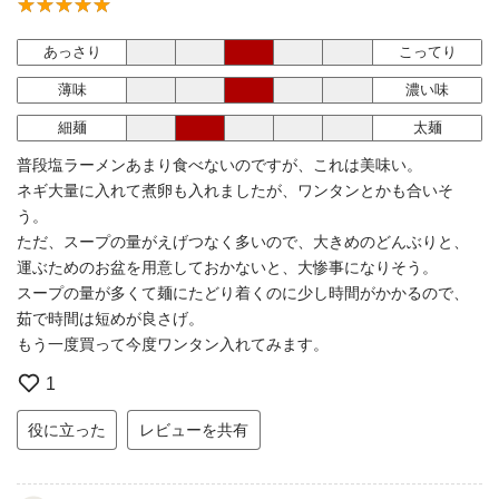
あっさり
こってり
薄味
濃い味
細麺
太麺
普段塩ラーメンあまり食べないのですが、これは美味い。
ネギ大量に入れて煮卵も入れましたが、ワンタンとかも合いそ
う。
ただ、スープの量がえげつなく多いので、大きめのどんぶりと、
運ぶためのお盆を用意しておかないと、大惨事になりそう。
スープの量が多くて麺にたどり着くのに少し時間がかかるので、
茹で時間は短めが良さげ。
もう一度買って今度ワンタン入れてみます。
1
役に立った
レビューを共有