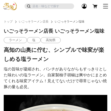
トップ
いごっそラーメン店長
いごっそラーメン塩味
いごっそラーメン店長 いごっそラーメン塩味
ラーメン
塩
高知県
高知の山奥に佇む、シンプルで味変が楽
しめる塩ラーメン
塩の旨味が凝縮され、パンチがありながらもすっきりとし
た味わいの塩ラーメン。自家製柚子胡椒は爽やかにまとめ
てくれる味変アイテム！見えてないだけで尋常じゃない焼
豚の量も必見。