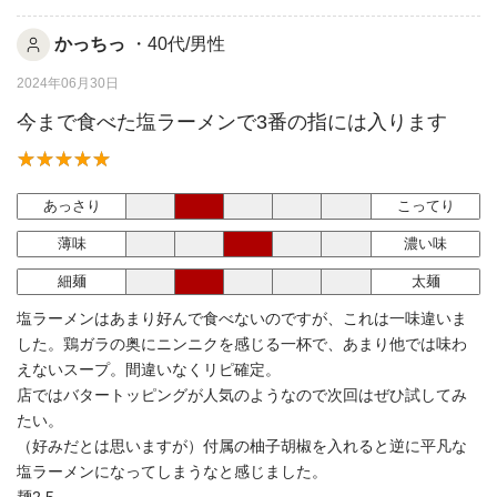
かっちっ
・40代/男性
2024年06月30日
今まで食べた塩ラーメンで3番の指には入ります
あっさり
こってり
薄味
濃い味
細麺
太麺
塩ラーメンはあまり好んで食べないのですが、これは一味違いま
した。鶏ガラの奥にニンニクを感じる一杯で、あまり他では味わ
えないスープ。間違いなくリピ確定。
店ではバタートッピングが人気のようなので次回はぜひ試してみ
たい。
（好みだとは思いますが）付属の柚子胡椒を入れると逆に平凡な
塩ラーメンになってしまうなと感じました。
麺2.5