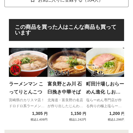
この商品を買った人はこんな商品も買って
います
手
麦
ラ
ジャ
に、
ラーメンマン こ
富良野とみ川 石
町田汁場しおらー
を合
ってりとんこつ
臼挽き中華そば
めん進化 しおら
攻撃
ーめん
宮崎県のカリスマ店！
北海道・富良野の名店
塩らーめん専門店が作
ドロドロ系ラーメンの
が作り出したじんわり
る拘りの極上塩らーめ
先駆け
と温かい究極の中華そ
ん
1,305
1,150
1,200
円
円
円
ば
税込1,409円
税込1,242円
税込1,296円