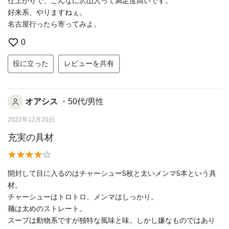
仕上がりで、こんなに沢山入って満足度高いです。
好来系、やりますねぇ。
名古屋行ったら寄ってみよ。
0
役に立った
レビューを共有
オアシス
・50代/男性
2022年12月20日
充実の具材
開封して目に入るのはチャーシュー5枚と太いメンマ5本という具
材。
チャーシューはトロトロ、メンマはしっかり。
麺は太めのストレート。
スープは動物系ですが独特な風味と味。しかし嫌なものではあり