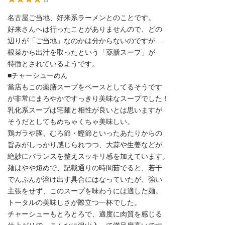
名古屋ご当地、好来系ラーメンとのことです。
好来さんへは行ったことがありませんので、どの
辺りが「ご当地」なのかは分からないのですが…
根菜から出汁を取ったという「薬膳スープ」が
特徴とされているようです。
■チャーシューめん
當店もこの薬膳スープをベースとしてるそうです
が非常にまろやかですっきり美味なスープでした！
乳化系スープは宅麺と相性が良いとは思いますが
そうだとしてもめちゃくちゃ美味しい。
鶏ガラや豚、むろ節・鰹節といったあたりからの
旨みがしっかり感じられつつ、大蒜や生姜などが
絶妙にバランスを整えスッキリ感を加えています。
麺はやや短めで、記載通りの時間茹でると、若干
でんぷんが溶け出す具合にはなっていたが、強い
主張をせず、このスープを味わうには適した麺。
トータルの美味しさが際立つ一杯でした。
チャーシューもとろとろで、適度に肉質を感じる