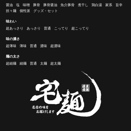
醤油
塩
味噌
豚骨
豚骨醤油
魚介豚骨
煮干し
鶏白湯
家系
旨辛
担々麺
個性派
グッズ・セット
味わい
超あっさり
あっさり
普通
こってり
超こってり
味の濃さ
超薄味
薄味
普通
濃味
超濃味
麺の太さ
超細麺
細麺
普通
太麺
超太麺