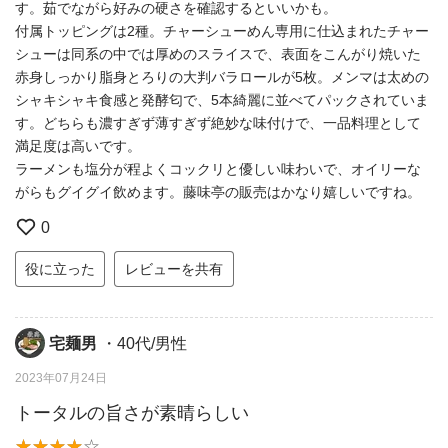
す。茹でながら好みの硬さを確認するといいかも。
付属トッピングは2種。チャーシューめん専用に仕込まれたチャー
シューは同系の中では厚めのスライスで、表面をこんがり焼いた
赤身しっかり脂身とろりの大判バラロールが5枚。メンマは太めの
シャキシャキ食感と発酵匂で、5本綺麗に並べてパックされていま
す。どちらも濃すぎず薄すぎず絶妙な味付けで、一品料理として
満足度は高いです。
ラーメンも塩分が程よくコックリと優しい味わいで、オイリーな
がらもグイグイ飲めます。藤味亭の販売はかなり嬉しいですね。
0
役に立った
レビューを共有
宅麺男
・40代/男性
2023年07月24日
トータルの旨さが素晴らしい