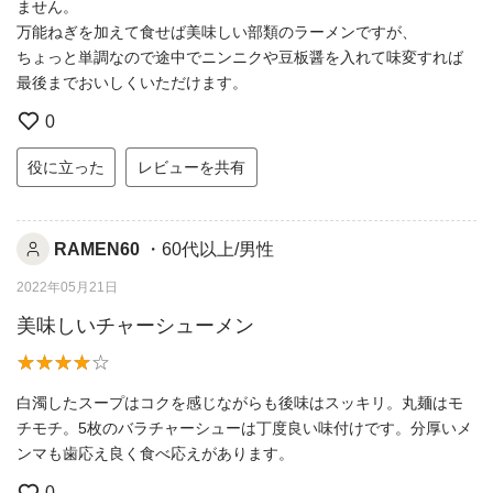
ません。
万能ねぎを加えて食せば美味しい部類のラーメンですが、
ちょっと単調なので途中でニンニクや豆板醤を入れて味変すれば
最後までおいしくいただけます。
0
役に立った
レビューを共有
RAMEN60
・60代以上/男性
2022年05月21日
美味しいチャーシューメン
白濁したスープはコクを感じながらも後味はスッキリ。丸麺はモ
チモチ。5枚のバラチャーシューは丁度良い味付けです。分厚いメ
ンマも歯応え良く食べ応えがあります。
0