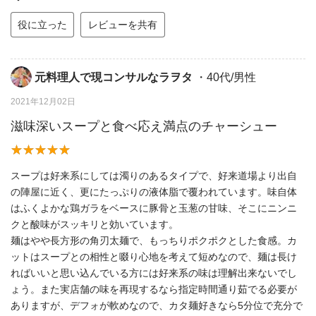
役に立った
レビューを共有
元料理人で現コンサルなラヲタ
・40代/男性
2021年12月02日
滋味深いスープと食べ応え満点のチャーシュー
スープは好来系にしては濁りのあるタイプで、好来道場より出自
の陣屋に近く、更にたっぷりの液体脂で覆われています。味自体
はふくよかな鶏ガラをベースに豚骨と玉葱の甘味、そこにニンニ
クと酸味がスッキリと効いています。
麺はやや長方形の角刃太麺で、もっちりポクポクとした食感。カ
ットはスープとの相性と啜り心地を考えて短めなので、麺は長け
ればいいと思い込んでいる方には好来系の味は理解出来ないでし
ょう。また実店舗の味を再現するなら指定時間通り茹でる必要が
ありますが、デフォが軟めなので、カタ麺好きなら5分位で充分で