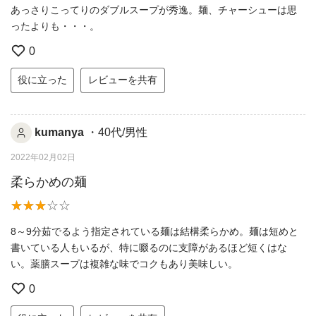
あっさりこってりのダブルスープが秀逸。麺、チャーシューは思
ったよりも・・・。
0
役に立った
レビューを共有
kumanya
・40代/男性
2022年02月02日
柔らかめの麺
8～9分茹でるよう指定されている麺は結構柔らかめ。麺は短めと
書いている人もいるが、特に啜るのに支障があるほど短くはな
い。薬膳スープは複雑な味でコクもあり美味しい。
0