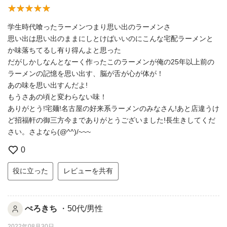
学生時代喰ったラーメンつまり思い出のラーメンさ
思い出は思い出のままにしとけばいいのにこんな宅配ラーメンと
か味落ちてるし有り得んよと思った
だがしかしなんとなーく作ったこのラーメンが俺の25年以上前の
ラーメンの記憶を思い出す、脳が舌が心が体が！
あの味を思い出すんだよ!
もうさあの頃と変わらない味！
ありがとう!宅麺!名古屋の好来系ラーメンのみなさん!あと店違うけ
ど招福軒の御三方今までありがとうございました!長生きしてくだ
さい。さよなら(@^^)/~~~
0
役に立った
レビューを共有
ぺろきち
・50代/男性
2022年08月30日