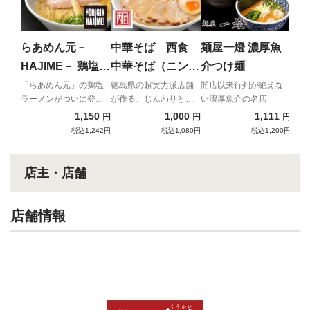
福
福島
究極
らあめん元－
中華そば 西食
麺屋一燈 濃厚魚
湯！
HAJIME－ 鶏塩ら
中華そば（ニンニ
介つけ麺
あめん
ク味噌背脂付）
「らあめん元」の鶏塩
徳島県の超実力派店舗
開店以来行列が絶えな
ラーメンがついに登
が作る、じんわりと優
い濃厚魚介の名店
場！
しい豚骨醤油ラーメ
1,150
1,000
1,111
円
円
円
ン！！
税込1,242円
税込1,080円
税込1,200円
店主・店舗
店舗情報