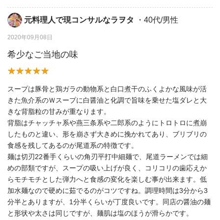
元料理人で現コンサルなラヲタ
・40代/男性
2020年09月08日
希少なご当地の味
スープは豚骨と鶏ガラの動物系と白口煮干のふくよかな風味が活
きた魚介系のＷスープに白醤油と化調で旨味を乗せた塩ダレと大
きな背脂粒の甘みが重なります。
背脂はチャッチャ系や燕三条系や二郎系のようにトロトロに煮崩
したものと違い、形を崩さず大きめに挽かれてあり、ブリブリの
食感を残してあるのが尾道系の特徴です。
麺は切刃22番手くらいの角刃平打中細麺で、尾道ラーメンでは細
めの部類ですが、スープの吸い上げが良く、コリコリの歯応えか
らモチモチとした弾力へと食感の変化を楽しむ事が出来ます。低
加水麺なので硬めに茹でるのがコツですね。調理時間は3分から3
分半とありますが、1分半くらいが丁度良いです。同店の醤油の麺
と形状や太さは同じですが、麺肌は塩のほうが滑らかです。