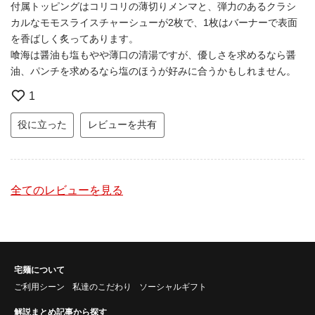
付属トッピングはコリコリの薄切りメンマと、弾力のあるクラシ
カルなモモスライスチャーシューが2枚で、1枚はバーナーで表面
を香ばしく炙ってあります。
喰海は醤油も塩もやや薄口の清湯ですが、優しさを求めるなら醤
油、パンチを求めるなら塩のほうが好みに合うかもしれません。
1
役に立った
レビューを共有
全てのレビューを見る
宅麺について
ご利用シーン
私達のこだわり
ソーシャルギフト
解説まとめ記事から探す