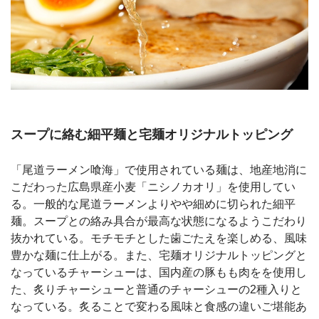
スープに絡む細平麺と宅麺オリジナルトッピング
「尾道ラーメン喰海」で使用されている麺は、地産地消に
こだわった広島県産小麦「ニシノカオリ」を使用してい
る。一般的な尾道ラーメンよりやや細めに切られた細平
麺。スープとの絡み具合が最高な状態になるようこだわり
抜かれている。モチモチとした歯ごたえを楽しめる、風味
豊かな麺に仕上がる。また、宅麺オリジナルトッピングと
なっているチャーシューは、国内産の豚もも肉をを使用し
た、炙りチャーシューと普通のチャーシューの2種入りと
なっている。炙ることで変わる風味と食感の違いご堪能あ