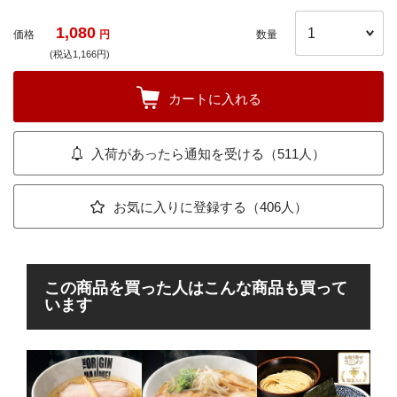
1,080
価格
円
数量
(税込1,166円)
カートに入れる
入荷があったら通知を受ける（511人）
お気に入りに登録する（406人）
この商品を買った人はこんな商品も買って
います
麺処