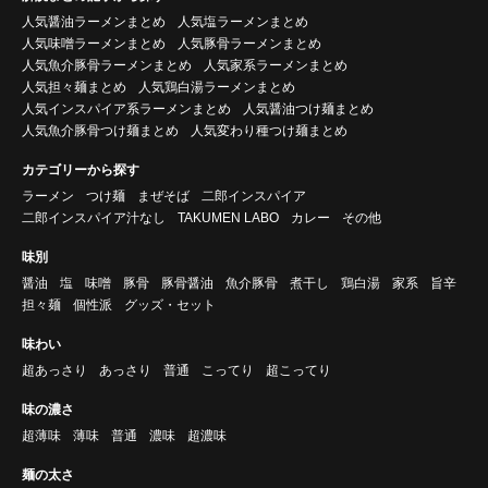
人気醤油ラーメンまとめ
人気塩ラーメンまとめ
人気味噌ラーメンまとめ
人気豚骨ラーメンまとめ
人気魚介豚骨ラーメンまとめ
人気家系ラーメンまとめ
人気担々麺まとめ
人気鶏白湯ラーメンまとめ
人気インスパイア系ラーメンまとめ
人気醤油つけ麺まとめ
人気魚介豚骨つけ麺まとめ
人気変わり種つけ麺まとめ
カテゴリーから探す
ラーメン
つけ麺
まぜそば
二郎インスパイア
二郎インスパイア汁なし
TAKUMEN LABO
カレー
その他
味別
醤油
塩
味噌
豚骨
豚骨醤油
魚介豚骨
煮干し
鶏白湯
家系
旨辛
担々麺
個性派
グッズ・セット
味わい
超あっさり
あっさり
普通
こってり
超こってり
味の濃さ
超薄味
薄味
普通
濃味
超濃味
麺の太さ