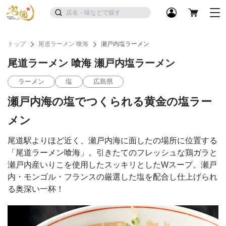
トップ
尾道ラーメン 喰海
瀬戸内塩ラーメン
尾道ラーメン 喰海 瀬戸内塩ラーメン
ラーメン
塩
広島県
瀬戸内海の塩でつくられる黄金の塩ラー
メン
尾道駅よりほど近く、瀬戸内海に面したの場所に位置する
「尾道ラーメン喰海」。引きたてのフレッシュな鶏ガラと
瀬戸内産いりこを使用したスッキリとしたWスープ。瀬戸
内・モンゴル・フランスの厳選した塩を配合し仕上げられ
る奥深い一杯！