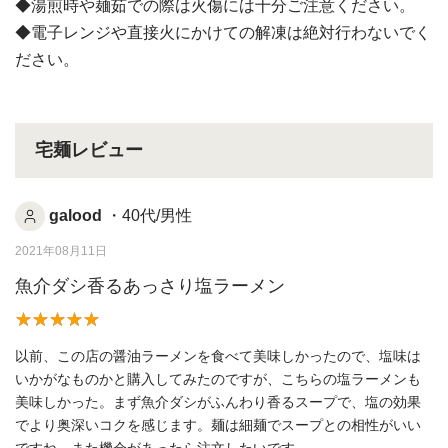
◆湯煎時や麺茹での際は火傷には十分ご注意ください。
◆電子レンジや直接火にかけての解凍は絶対行わないでく
ださい。
宅麺レビュー
galood
・40代/男性
2021年08月11日
魚介ダシ香るあっさり塩ラーメン
以前、この店の醤油ラーメンを食べて美味しかったので、塩味は
いかがなものかと購入してみたのですが、こちらの塩ラーメンも
美味しかった。まず魚介ダシがふんわり香るスープで、塩の効果
でより奥深いコクを感じます。麺は細麺でスープとの相性がいい
ですね。また機会があったら注文したいです。