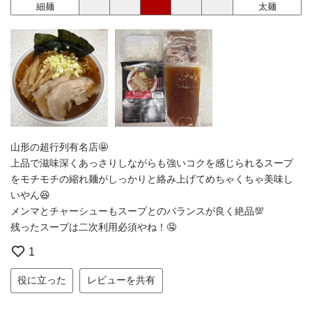
細麺
太麺
山形の超行列有名店🤩
上品で滋味深くあっさりしながらも強いコクを感じられるスープ
をモチモチの縮れ麺がしっかりと絡み上げてめちゃくちゃ美味し
いやん😆
メンマとチャーシューもスープとのバランスが良く絶品💯
残ったスープは二次利用必須やね！🤤
1
役に立った
レビューを共有