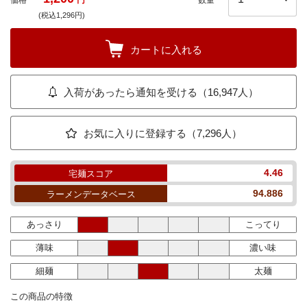
価格
円
数量
(税込1,296円)
カートに入れる
入荷があったら通知を受ける（16,947人）
お気に入りに登録する（7,296人）
4.46
宅麺スコア
94.886
ラーメンデータベース
あっさり
こってり
薄味
濃い味
細麺
太麺
この商品の特徴