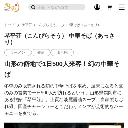
トップ
琴平荘（こんぴらそう）
中華そば（あっさり）
琴平荘（こんぴらそう） 中華そば（あっさ
り）
ラーメン
醤油
山形県
山形の僻地で1日500人来客！幻の中華そ
ば
冬季のみ販売される幻の中華そばを求め、週末になると昼
のみの営業で一日500人が訪れるという、山形県鶴岡市に
ある旅館「琴平荘」。上質な淡麗醤油スープ、自家製ちぢ
れ麺、国産チャーシューとこだわりメンマが芸術的なハー
モニーを奏でる。