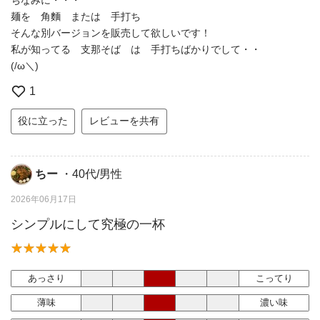
ちなみに・・・
麺を 角麵 または 手打ち
そんな別バージョンを販売して欲しいです！
私が知ってる 支那そば は 手打ちばかりでして・・
(/ω＼)
1
役に立った
レビューを共有
ちー
・40代/男性
2026年06月17日
シンプルにして究極の一杯
あっさり
こってり
薄味
濃い味