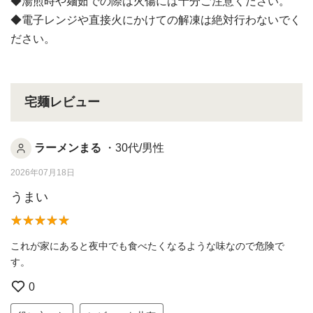
◆湯煎時や麺茹での際は火傷には十分ご注意ください。
◆電子レンジや直接火にかけての解凍は絶対行わないでく
ださい。
宅麺レビュー
ラーメンまる
・30代/男性
2026年07月18日
うまい
これが家にあると夜中でも食べたくなるような味なので危険で
す。
0