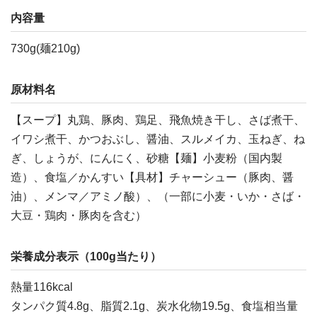
内容量
730g(麺210g)
原材料名
【スープ】丸鶏、豚肉、鶏足、飛魚焼き干し、さば煮干、
イワシ煮干、かつおぶし、醤油、スルメイカ、玉ねぎ、ね
ぎ、しょうが、にんにく、砂糖【麺】小麦粉（国内製
造）、食塩／かんすい【具材】チャーシュー（豚肉、醤
油）、メンマ／アミノ酸）、（一部に小麦・いか・さば・
大豆・鶏肉・豚肉を含む）
栄養成分表示（100g当たり）
熱量116kcal
タンパク質4.8g、脂質2.1g、炭水化物19.5g、食塩相当量