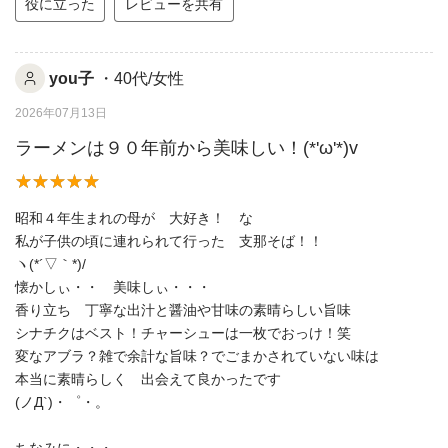
役に立った
レビューを共有
you子
・40代/女性
2026年07月13日
ラーメンは９０年前から美味しい！(*'ω'*)v
昭和４年生まれの母が 大好き！ な
私が子供の頃に連れられて行った 支那そば！！
ヽ(*´▽｀*)/
懐かしぃ・・ 美味しぃ・・・
香り立ち 丁寧な出汁と醤油や甘味の素晴らしい旨味
シナチクはベスト！チャーシューは一枚でおっけ！笑
変なアブラ？雑で余計な旨味？でごまかされていない味は
本当に素晴らしく 出会えて良かったです
(ノД`)・゜・。