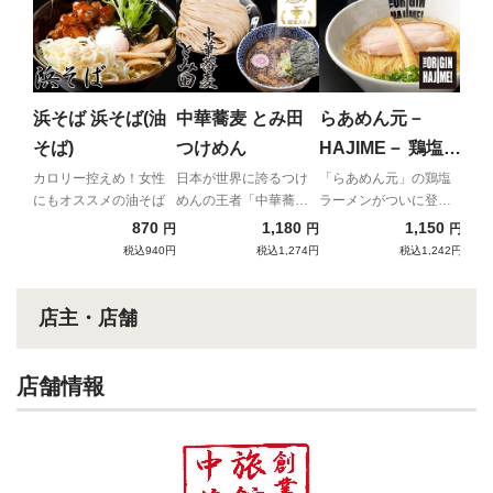
麺
介
開店
い濃
浜そば 浜そば(油
中華蕎麦 とみ田
らあめん元－
そば)
つけめん
HAJIME－ 鶏塩ら
あめん
カロリー控えめ！女性
日本が世界に誇るつけ
「らあめん元」の鶏塩
にもオススメの油そば
めんの王者「中華蕎
ラーメンがついに登
麦 とみ田」
場！
870
1,180
1,150
円
円
円
税込940円
税込1,274円
税込1,242円
店主・店舗
店舗情報