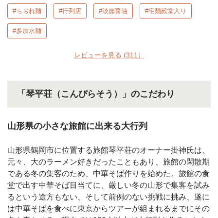
#ちぢれ麺
#行列店
#淡麗醤油
#宅麺殿堂入り
#多加水麺
レビューを見る
(311）
「琴平荘（こんぴらそう）」のこだわり
山形県の小さな旅館に出来る大行列
山形県鶴岡市に位置する旅館琴平荘のオーナー掛神氏は、
元々、大のラーメン好きだったこともあり、旅館の閑散期
である冬の集客のため、中華そば作りを始めた。旅館の食
堂で出す中華そば目当てに、厳しい冬の山形で集客を試み
るという途方もない、そして前例のない挑戦に挑み、遂に
は中華そばを食べに東京からツアーが組まれるまでにその