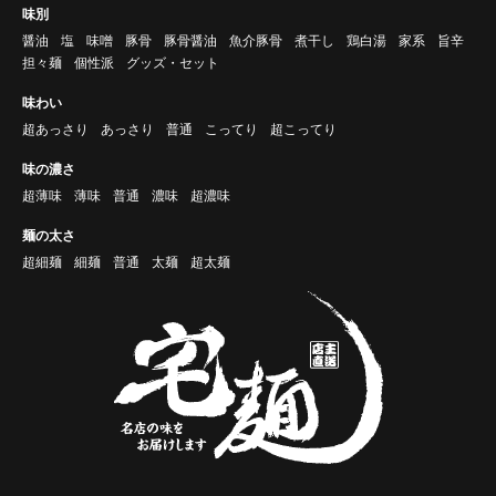
味別
醤油
塩
味噌
豚骨
豚骨醤油
魚介豚骨
煮干し
鶏白湯
家系
旨辛
担々麺
個性派
グッズ・セット
味わい
超あっさり
あっさり
普通
こってり
超こってり
味の濃さ
超薄味
薄味
普通
濃味
超濃味
麺の太さ
超細麺
細麺
普通
太麺
超太麺