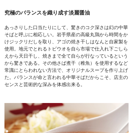
究極のバランスを織り成す淡麗醤油
あっさりした口当たりにして、驚きのコク深さは幻の中華
そばと呼ぶに相応しい。岩手県産の高級丸鶏から時間をか
けジックリだしを取り、アゴの焼き干しはなんと自家製を
使用。地元でとれるトビウオを自ら市場で仕入れ下ごしら
えから天日干し、焼きまで全て自らが行なっているという
から驚きである。その他さば煮干（稚魚）を使用するなど
常識にとらわれない方法で、オリジナルスープを作り上げ
た。バランスが命と言われる中華そばだからこそ、店主の
センスと芸術的な深みを体感出来る。