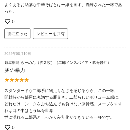
よくあるお洒落な中華そばとは一線を画す、洗練された一杯であ
った。
0
役に立った
レビューを共有
2022年08月10日
麺屋桐龍 らーめん（豚２枚）（二郎インスパイア・豚骨醤油）
豚の暴力
スタンダードな二郎系に物足りなさを感じるなら、この一杯。
開封時から部屋に充満する豚臭さ。二郎らしいボリューム感に、
どれだけニンニクをぶち込んでも負けない豚骨感。スープをすす
れば口の中はもう豚骨世界。
世に溢れる二郎系としっかり差別化ができている一杯です。
0