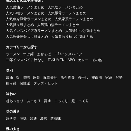
解説まとめ記事から探す
人気醤油ラーメンまとめ
人気塩ラーメンまとめ
人気味噌ラーメンまとめ
人気豚骨ラーメンまとめ
人気魚介豚骨ラーメンまとめ
人気家系ラーメンまとめ
人気担々麺まとめ
人気鶏白湯ラーメンまとめ
人気インスパイア系ラーメンまとめ
人気醤油つけ麺まとめ
人気魚介豚骨つけ麺まとめ
人気変わり種つけ麺まとめ
カテゴリーから探す
ラーメン
つけ麺
まぜそば
二郎インスパイア
二郎インスパイア汁なし
TAKUMEN LABO
カレー
その他
味別
醤油
塩
味噌
豚骨
豚骨醤油
魚介豚骨
煮干し
鶏白湯
家系
旨辛
担々麺
個性派
グッズ・セット
味わい
超あっさり
あっさり
普通
こってり
超こってり
味の濃さ
超薄味
薄味
普通
濃味
超濃味
麺の太さ