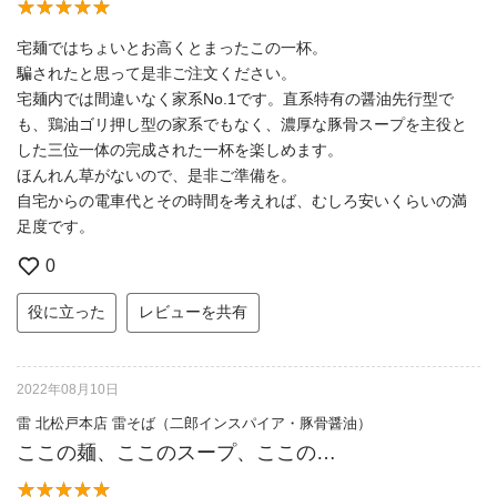
宅麺ではちょいとお高くとまったこの一杯。
騙されたと思って是非ご注文ください。
宅麺内では間違いなく家系No.1です。直系特有の醤油先行型で
も、鶏油ゴリ押し型の家系でもなく、濃厚な豚骨スープを主役と
した三位一体の完成された一杯を楽しめます。
ほんれん草がないので、是非ご準備を。
自宅からの電車代とその時間を考えれば、むしろ安いくらいの満
足度です。
0
役に立った
レビューを共有
2022年08月10日
雷 北松戸本店 雷そば（二郎インスパイア・豚骨醤油）
ここの麺、ここのスープ、ここの…