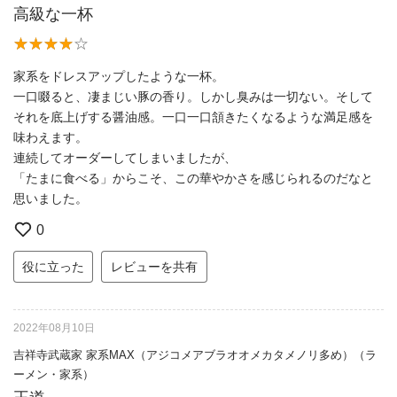
高級な一杯
家系をドレスアップしたような一杯。
一口啜ると、凄まじい豚の香り。しかし臭みは一切ない。そして
それを底上げする醤油感。一口一口頷きたくなるような満足感を
味わえます。
連続してオーダーしてしまいましたが、
「たまに食べる」からこそ、この華やかさを感じられるのだなと
思いました。
0
役に立った
レビューを共有
2022年08月10日
吉祥寺武蔵家 家系MAX（アジコメアブラオオメカタメノリ多め）（ラ
ーメン・家系）