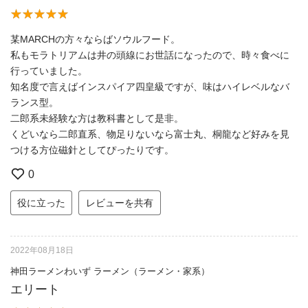
某MARCHの方々ならばソウルフード。
私もモラトリアムは井の頭線にお世話になったので、時々食べに
行っていました。
知名度で言えばインスパイア四皇級ですが、味はハイレベルなバ
ランス型。
二郎系未経験な方は教科書として是非。
くどいなら二郎直系、物足りないなら富士丸、桐龍など好みを見
つける方位磁針としてぴったりです。
0
役に立った
レビューを共有
2022年08月18日
神田ラーメンわいず ラーメン（ラーメン・家系）
エリート