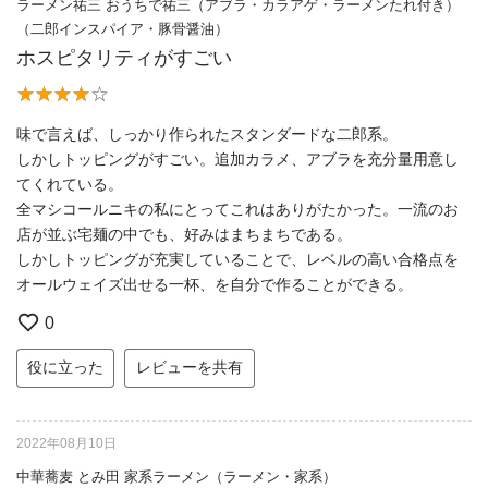
ラーメン祐三 おうちで祐三（アブラ・カラアゲ・ラーメンたれ付き）
（二郎インスパイア・豚骨醤油）
ホスピタリティがすごい
味で言えば、しっかり作られたスタンダードな二郎系。
しかしトッピングがすごい。追加カラメ、アブラを充分量用意し
てくれている。
全マシコールニキの私にとってこれはありがたかった。一流のお
店が並ぶ宅麺の中でも、好みはまちまちである。
しかしトッピングが充実していることで、レベルの高い合格点を
オールウェイズ出せる一杯、を自分で作ることができる。
0
役に立った
レビューを共有
2022年08月10日
中華蕎麦 とみ田 家系ラーメン（ラーメン・家系）