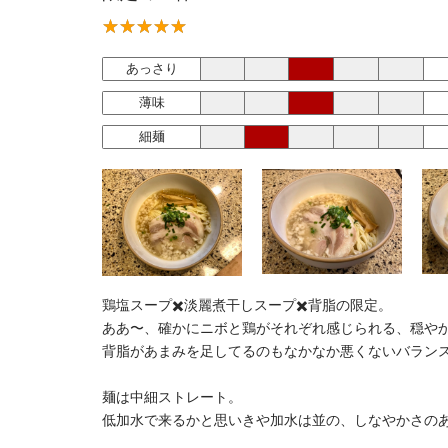
あっさり
薄味
細麺
鶏塩スープ✖️淡麗煮干しスープ✖️背脂の限定。
ああ〜、確かにニボと鶏がそれぞれ感じられる、穏や
背脂があまみを足してるのもなかなか悪くないバラン
麺は中細ストレート。
低加水で来るかと思いきや加水は並の、しなやかさの