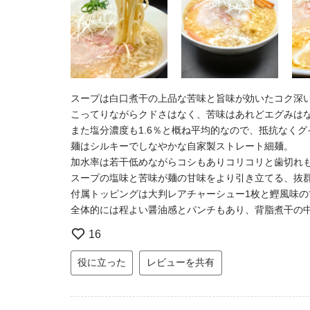
スープは白口煮干の上品な苦味と旨味が効いたコク深
こってりながらクドさはなく、苦味はあれどエグみは
また塩分濃度も1.6％と概ね平均的なので、抵抗なく
麺はシルキーでしなやかな自家製ストレート細麺。
加水率は若干低めながらコシもありコリコリと歯切れ
スープの塩味と苦味が麺の甘味をより引き立てる、抜
付属トッピングは大判レアチャーシュー1枚と鰹風味の
全体的には程よい醤油感とパンチもあり、背脂煮干の
16
役に立った
レビューを共有