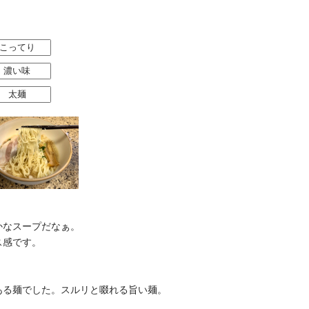
こってり
濃い味
太麺
かなスープだなぁ。
ス感です。
ある麺でした。スルリと啜れる旨い麺。