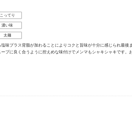
こってり
濃い味
太麺
る塩味プラス背脂が加わることによりコクと旨味が十分に感じられ最後
スープに良く合うように控えめな味付けでメンマもシャキシャキです。