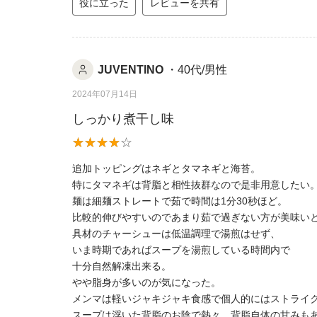
役に立った
レビューを共有
JUVENTINO
・40代/男性
2024年07月14日
しっかり煮干し味
追加トッピングはネギとタマネギと海苔。
特にタマネギは背脂と相性抜群なので是非用意したい
麺は細麺ストレートで茹で時間は1分30秒ほど。
比較的伸びやすいのであまり茹で過ぎない方が美味い
具材のチャーシューは低温調理で湯煎はせず、
いま時期であればスープを湯煎している時間内で
十分自然解凍出来る。
やや脂身が多いのが気になった。
メンマは軽いジャキジャキ食感で個人的にはストライ
スープは浮いた背脂のお陰で熱々、背脂自体の甘みも