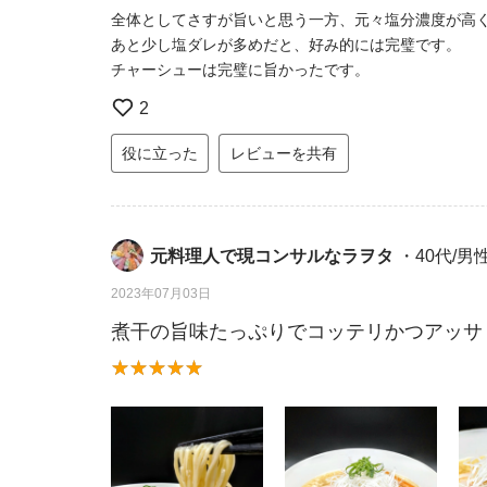
全体としてさすが旨いと思う一方、元々塩分濃度が高
あと少し塩ダレが多めだと、好み的には完璧です。
チャーシューは完璧に旨かったです。
2
役に立った
レビューを共有
元料理人で現コンサルなラヲタ
・40代/男
2023年07月03日
煮干の旨味たっぷりでコッテリかつアッサ