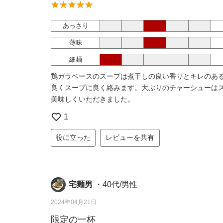
あっさり
薄味
細麺
鶏ガラベースのスープは煮干しの良い香りとキレのあ
良くスープに良く絡みます。大ぶりのチャーシューは
美味しくいただきました。
1
役に立った
レビューを共有
宅麺男
・40代/男性
2024年04月21日
限定の一杯