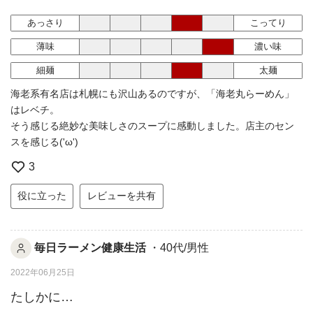
あっさり
こってり
薄味
濃い味
細麺
太麺
海老系有名店は札幌にも沢山あるのですが、「海老丸らーめん」
はレベチ。
そう感じる絶妙な美味しさのスープに感動しました。店主のセン
スを感じる('ω')
3
役に立った
レビューを共有
毎日ラーメン健康生活
・40代/男性
2022年06月25日
たしかに…