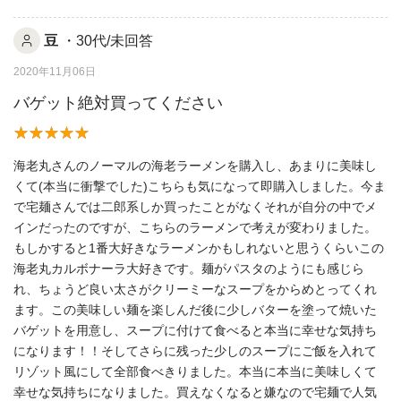
豆
・30代/未回答
2020年11月06日
バゲット絶対買ってください
海老丸さんのノーマルの海老ラーメンを購入し、あまりに美味し
くて(本当に衝撃でした)こちらも気になって即購入しました。今ま
で宅麺さんでは二郎系しか買ったことがなくそれが自分の中でメ
インだったのですが、こちらのラーメンで考えが変わりました。
もしかすると1番大好きなラーメンかもしれないと思うくらいこの
海老丸カルボナーラ大好きです。麺がパスタのようにも感じら
れ、ちょうど良い太さがクリーミーなスープをからめとってくれ
ます。この美味しい麺を楽しんだ後に少しバターを塗って焼いた
バゲットを用意し、スープに付けて食べると本当に幸せな気持ち
になります！！そしてさらに残った少しのスープにご飯を入れて
リゾット風にして全部食べきりました。本当に本当に美味しくて
幸せな気持ちになりました。買えなくなると嫌なので宅麺で人気