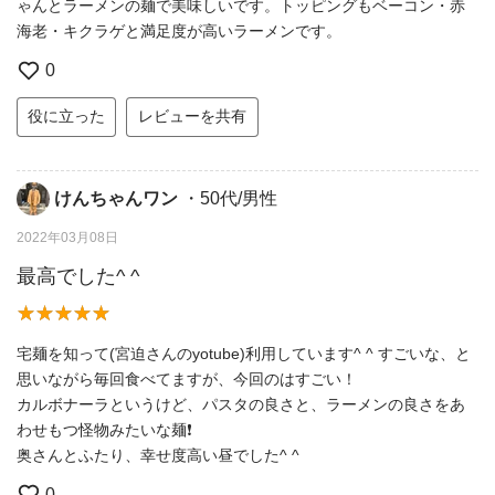
ゃんとラーメンの麺で美味しいです。トッピングもベーコン・赤
海老・キクラゲと満足度が高いラーメンです。
0
役に立った
レビューを共有
けんちゃんワン
・50代/男性
2022年03月08日
最高でした^ ^
宅麺を知って(宮迫さんのyotube)利用しています^ ^ すごいな、と
思いながら毎回食べてますが、今回のはすごい！
カルボナーラというけど、パスタの良さと、ラーメンの良さをあ
わせもつ怪物みたいな麺❗️
奥さんとふたり、幸せ度高い昼でした^ ^
0