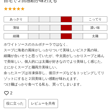
自宅で２回感動が味わえる
あっさり
こってり
薄味
濃い味
細麺
太麺
ホワイトソースのカルボナーラではなく、
スープに海老の風味がしっかりついて美味しいビスク風の味。
細麺が合いそうと思っていたが、中太面がしっかりスープと絡ん
で美味しい。個人的には太麺が好きなのでより美味しく感じた。
とにかくスープと麺両方美味しい。
余ったスープは冷凍保存し、後日チーズなどをトッピングしてリ
ゾットにすると２回美味しい感動が味わえます。
つけ麺ばっかり食べてる私も、買ってしまいます。
2
役に立った
レビューを共有