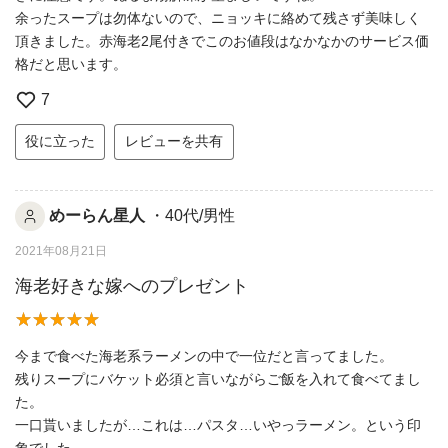
余ったスープは勿体ないので、ニョッキに絡めて残さず美味しく
頂きました。赤海老2尾付きでこのお値段はなかなかのサービス価
格だと思います。
7
役に立った
レビューを共有
めーらん星人
・40代/男性
2021年08月21日
海老好きな嫁へのプレゼント
今まで食べた海老系ラーメンの中で一位だと言ってました。
残りスープにバケット必須と言いながらご飯を入れて食べてまし
た。
一口貰いましたが…これは…パスタ…いやっラーメン。という印
象でした。