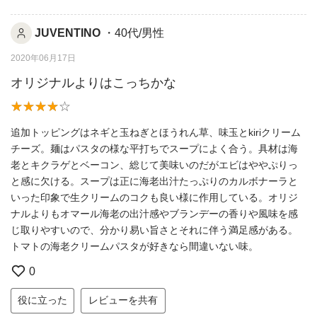
JUVENTINO
・40代/男性
2020年06月17日
オリジナルよりはこっちかな
追加トッピングはネギと玉ねぎとほうれん草、味玉とkiriクリーム
チーズ。麺はパスタの様な平打ちでスープによく合う。具材は海
老とキクラゲとベーコン、総じて美味いのだがエビはややぷりっ
と感に欠ける。スープは正に海老出汁たっぷりのカルボナーラと
いった印象で生クリームのコクも良い様に作用している。オリジ
ナルよりもオマール海老の出汁感やブランデーの香りや風味を感
じ取りやすいので、分かり易い旨さとそれに伴う満足感がある。
トマトの海老クリームパスタが好きなら間違いない味。
0
役に立った
レビューを共有