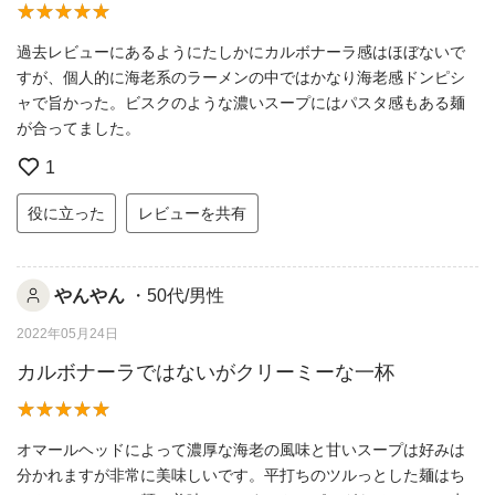
過去レビューにあるようにたしかにカルボナーラ感はほぼないで
すが、個人的に海老系のラーメンの中ではかなり海老感ドンピシ
ャで旨かった。ビスクのような濃いスープにはパスタ感もある麺
が合ってました。
1
役に立った
レビューを共有
やんやん
・50代/男性
2022年05月24日
カルボナーラではないがクリーミーな一杯
オマールヘッドによって濃厚な海老の風味と甘いスープは好みは
分かれますが非常に美味しいです。平打ちのツルっとした麺はち