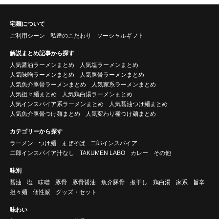
宅麺について
ご利用シーン
私達のこだわり
ソーシャルギフト
解説まとめ記事から探す
人気醤油ラーメンまとめ
人気塩ラーメンまとめ
人気味噌ラーメンまとめ
人気豚骨ラーメンまとめ
人気魚介豚骨ラーメンまとめ
人気家系ラーメンまとめ
人気担々麺まとめ
人気鶏白湯ラーメンまとめ
人気インスパイア系ラーメンまとめ
人気醤油つけ麺まとめ
人気魚介豚骨つけ麺まとめ
人気変わり種つけ麺まとめ
カテゴリーから探す
ラーメン
つけ麺
まぜそば
二郎インスパイア
二郎インスパイア汁なし
TAKUMEN LABO
カレー
その他
味別
醤油
塩
味噌
豚骨
豚骨醤油
魚介豚骨
煮干し
鶏白湯
家系
旨辛
担々麺
個性派
グッズ・セット
味わい