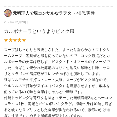
元料理人で現コンサルなラヲタ
・40代/男性
2021年12月28日
カルボナーラというよりビスク風
スープはしっかりと裏漉しされた、まったり滑らかなトマトクリ
ームスープ。黒胡椒と卵を使っていないので、コック観点だとカ
ルボナーラの要素は感じず、ビスク・ド・オマールのイメージで
した。香ばしく焼かれた海老の香りに心地良い酸味と甘味、セロ
リとタラゴンの清涼感がフレンチっぽさを演出しています。
麺はツルモチの平打ストレート太麺。スープがビスク風なので、
ツルツルの平打麺がヌイユ（パスタ）を連想させますが、鹹水を
使っているので味と食感はちゃんと中華麺です。
付属トッピングは背ワタを除きソテーした無頭海老2尾とベーコン
スライス1枚、海老と相性の良いキクラゲ。海老の身は加熱し過ぎ
ると硬くなりプリッとした食感が損なわれるので、湯煎のかけ過
ぎに注意です。ぬるま湯解凍が望ましいですね。