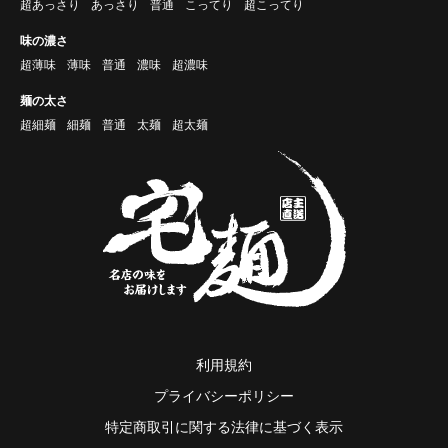
超あっさり
あっさり
普通
こってり
超こってり
味の濃さ
超薄味
薄味
普通
濃味
超濃味
麺の太さ
超細麺
細麺
普通
太麺
超太麺
利用規約
プライバシーポリシー
特定商取引に関する法律に基づく表示