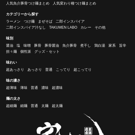
人気魚介豚骨つけ麺まとめ
人気変わり種つけ麺まとめ
カテゴリーから探す
ラーメン
つけ麺
まぜそば
二郎インスパイア
二郎インスパイア汁なし
TAKUMEN LABO
カレー
その他
味別
醤油
塩
味噌
豚骨
豚骨醤油
魚介豚骨
煮干し
鶏白湯
家系
旨辛
担々麺
個性派
グッズ・セット
味わい
超あっさり
あっさり
普通
こってり
超こってり
味の濃さ
超薄味
薄味
普通
濃味
超濃味
麺の太さ
超細麺
細麺
普通
太麺
超太麺