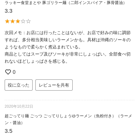
ラッキー食堂まとや 豚ゴリラー麺（二郎インスパイア・豚骨醤油）
3.3
次回メモ：お店には行ったことはないが、お店で好みの味に調節
すれば、多分相当美味しいラーメンかも。具材は沖縄のソーキの
ようなもので柔らかく煮込まれている。
商品としてはスープ及びソーキが非常にしょっぱい。全部食べ切
れないほどしょっぱさを感じる。
0
役に立った
レビューを共有
2020年10月22日
超ごってり麺 ごっつ ごってりしょうゆラーメン（魚粉付き）（ラーメ
ン・醤油）
3.5