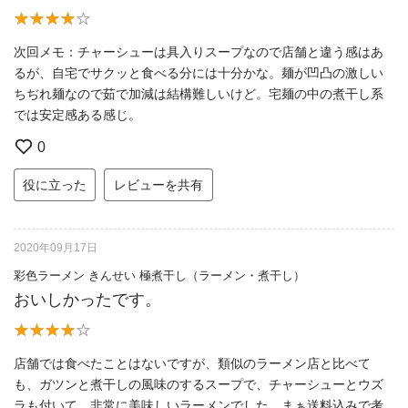
次回メモ：チャーシューは具入りスープなので店舗と違う感はあ
るが、自宅でサクッと食べる分には十分かな。麺が凹凸の激しい
ちぢれ麺なので茹で加減は結構難しいけど。宅麺の中の煮干し系
では安定感ある感じ。
0
役に立った
レビューを共有
2020年09月17日
彩色ラーメン きんせい 極煮干し（ラーメン・煮干し）
おいしかったです。
店舗では食べたことはないですが、類似のラーメン店と比べて
も、ガツンと煮干しの風味のするスープで、チャーシューとウズ
ラも付いて、非常に美味しいラーメンでした。まぁ送料込みで考