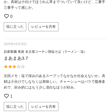
か。具材は小分けでほうれん草までついていて良いけど、二番手
三番手って感じか。
0
役に立った
レビューを共有
2020年10月18日
自家製麺 竜葵 名古屋コーチン鶏塩そば（ラーメン・塩）
まあまあ3.7
次回メモ：塩で深みのあるスープってなかなか出会えないか。具
材は小分けでしなちくは美味しい。チャーシューはバラで脂身多
めで、好み的にはもう少し淡白なほうが好み。
1
役に立った
レビューを共有