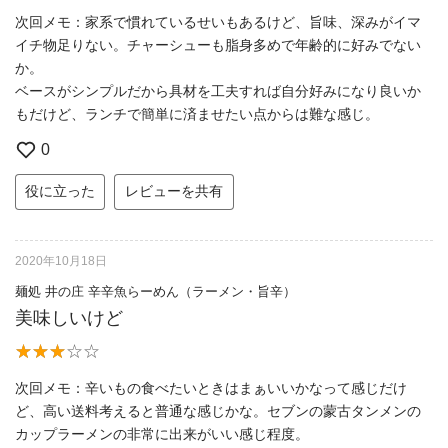
次回メモ：家系で慣れているせいもあるけど、旨味、深みがイマ
イチ物足りない。チャーシューも脂身多めで年齢的に好みでない
か。
ベースがシンプルだから具材を工夫すれば自分好みになり良いか
もだけど、ランチで簡単に済ませたい点からは難な感じ。
0
役に立った
レビューを共有
2020年10月18日
麺処 井の庄 辛辛魚らーめん（ラーメン・旨辛）
美味しいけど
次回メモ：辛いもの食べたいときはまぁいいかなって感じだけ
ど、高い送料考えると普通な感じかな。セブンの蒙古タンメンの
カップラーメンの非常に出来がいい感じ程度。