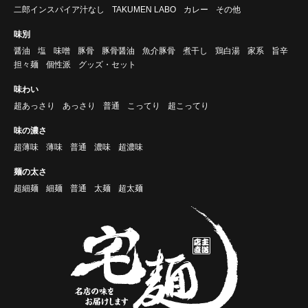
二郎インスパイア汁なし
TAKUMEN LABO
カレー
その他
味別
醤油
塩
味噌
豚骨
豚骨醤油
魚介豚骨
煮干し
鶏白湯
家系
旨辛
担々麺
個性派
グッズ・セット
味わい
超あっさり
あっさり
普通
こってり
超こってり
味の濃さ
超薄味
薄味
普通
濃味
超濃味
麺の太さ
超細麺
細麺
普通
太麺
超太麺