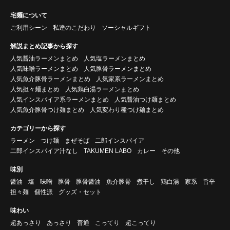
宅麺について
ご利用シーン
私達のこだわり
ソーシャルギフト
解説まとめ記事から探す
人気醤油ラーメンまとめ
人気塩ラーメンまとめ
人気味噌ラーメンまとめ
人気豚骨ラーメンまとめ
人気魚介豚骨ラーメンまとめ
人気家系ラーメンまとめ
人気担々麺まとめ
人気鶏白湯ラーメンまとめ
人気インスパイア系ラーメンまとめ
人気醤油つけ麺まとめ
人気魚介豚骨つけ麺まとめ
人気変わり種つけ麺まとめ
カテゴリーから探す
ラーメン
つけ麺
まぜそば
二郎インスパイア
二郎インスパイア汁なし
TAKUMEN LABO
カレー
その他
味別
醤油
塩
味噌
豚骨
豚骨醤油
魚介豚骨
煮干し
鶏白湯
家系
旨辛
担々麺
個性派
グッズ・セット
味わい
超あっさり
あっさり
普通
こってり
超こってり