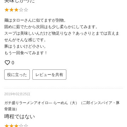
美味しかった
麺はタローさんに似てますが別物。
固めに茹でたから次回はも少し柔らかにしてみます。
スープは美味しいんだけど物足りなさ？あっさりとまでは言えま
せんがそんな感じです。
豚はうまいけど小さい。
もう一回食べてみます！
0
役に立った
レビューを共有
2019年02月25日
ガチ盛りラーメンアオイロ— らーめん（大）（二郎インスパイア・豚
骨醤油）
噂程ではない