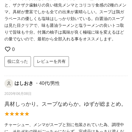
と、ザクザク歯触りの良い穂先メンマとコリコリ食感の2種のメン
マ。具材が豊富でしかも全ての出来が素晴らしい。スープは鶏ガ
ラベースの優しくも塩味はしっかり効いている。白醤油のスープ
は見た目クリアで、味も醤油ラーメンと塩ラーメンの良いトコ取
りで旨味も十分。付属の柚子は風味が良く極端に味を変えるほど
の量でないので、最初から全部入れる事をオススメします。
0
役に立った
レビューを共有
はしおき
・40代/男性
2020年06月08日
具材しっかり。スープなめらか。ゆずが総まとめ。
チャーシュー、メンマがスープと別に包装されていた為、調理中
に、それぞれの味がごっちゃにならず、完成品はあっさり澄んだ