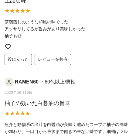
上品な味
茶碗蒸しのような和風の味でした
アッサリしてるが旨みがあり美味しかった
柚子も◎
1
役に立った
レビューを共有
RAMEN60
・60代以上/男性
2020年08月16日
柚子の効いた白醤油の旨味
魚介と動物系の出汁を白醤油が美味く纏めたスープに柚子の風味
が加わり、一口目から最後まで飽きの来ない味です。細麺はツル