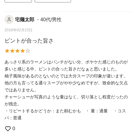
宅麺太郎
・40代/男性
2016年02月23日
ピントが合った旨さ
あっさり系のラーメンはパンチがない分、ボヤケた感じのものが
多いと感じる中、ピントの合った旨さだなぁと思いました。
柚子風味があるのとないのとでは大分スープの印象が違います。
他の方も言ってる通りスープがやや少なめですが、致命的な欠点
ではありません。
チャーシューが写真のような量はなく、切り落とし程度だったの
が残念。
・リピートするかどうか：また頼むかも ・ 量：適量 ・コス
パ：普通
0