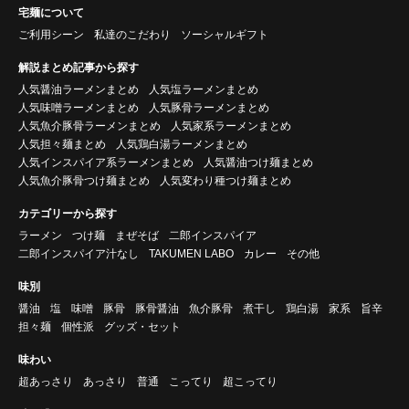
宅麺について
ご利用シーン
私達のこだわり
ソーシャルギフト
解説まとめ記事から探す
人気醤油ラーメンまとめ
人気塩ラーメンまとめ
人気味噌ラーメンまとめ
人気豚骨ラーメンまとめ
人気魚介豚骨ラーメンまとめ
人気家系ラーメンまとめ
人気担々麺まとめ
人気鶏白湯ラーメンまとめ
人気インスパイア系ラーメンまとめ
人気醤油つけ麺まとめ
人気魚介豚骨つけ麺まとめ
人気変わり種つけ麺まとめ
カテゴリーから探す
ラーメン
つけ麺
まぜそば
二郎インスパイア
二郎インスパイア汁なし
TAKUMEN LABO
カレー
その他
味別
醤油
塩
味噌
豚骨
豚骨醤油
魚介豚骨
煮干し
鶏白湯
家系
旨辛
担々麺
個性派
グッズ・セット
味わい
超あっさり
あっさり
普通
こってり
超こってり