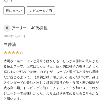
0
役に立った
レビューを共有
アーリー
・40代/男性
2018年07月23日
白醤油
透明さに塩ラーメンと見紛うばかりも、しっかり醤油の風味があ
る極上スープ。塩味はしっかり目。個人的に柚子の香りはきつく
感じるので好みでは無いのですが、スープと混ざると後から風味
だけ感じるように。（最初は柚子感が凄い）悪くないです。麺は
スタンダードの醤油と同じく細麺で啜り心地・食感・麦の風味が
残る良い麺。トッピングに鶏モモチャーシューが加わり、これが
ジューシーで美味しかった。より上品さを求めるならこちらかな
と思います。