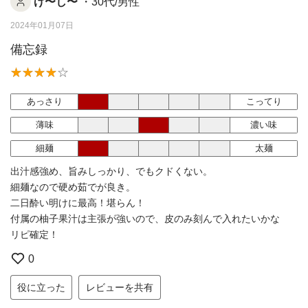
げ〜し〜
・30代/男性
2024年01月07日
備忘録
あっさり
こってり
薄味
濃い味
細麺
太麺
出汁感強め、旨みしっかり、でもクドくない。
細麺なので硬め茹でが良き。
二日酔い明けに最高！堪らん！
付属の柚子果汁は主張が強いので、皮のみ刻んで入れたいかな
リピ確定！
0
役に立った
レビューを共有