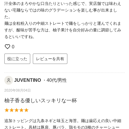
汁全体のまろやかな口当たりといった感じで、実店舗では味わえ
ない宅麺ならではの味のグラデーションを楽しむ事が出来まし
た。
麺は全粒粉入りの中細ストレートで麺をしっかりと運んでくれま
すが、酸味が苦手な方は、柚子果汁を自分好みの量に調節してみ
るといいですね。
0
役に立った
レビューを共有
JUVENTINO
・40代/男性
2020年08月04日
柚子香る優しいスッキリな一杯
追加トッピングは九条ネギと味玉と海苔。麺は歯応えの良い中細
ストレート。具材は豚肩、豚バラ、鶏モモの3種のチャーシュー