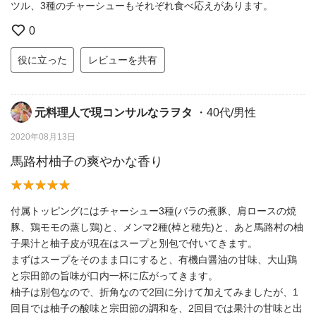
ツル、3種のチャーシューもそれぞれ食べ応えがあります。
0
役に立った
レビューを共有
元料理人で現コンサルなラヲタ
・40代/男性
2020年08月13日
馬路村柚子の爽やかな香り
付属トッピングにはチャーシュー3種(バラの煮豚、肩ロースの焼
豚、鶏モモの蒸し鶏)と、メンマ2種(棹と穂先)と、あと馬路村の柚
子果汁と柚子皮が現在はスープと別包で付いてきます。
まずはスープをそのまま口にすると、有機白醤油の甘味、大山鶏
と宗田節の旨味が口内一杯に広がってきます。
柚子は別包なので、折角なので2回に分けて加えてみましたが、1
回目では柚子の酸味と宗田節の調和を、2回目では果汁の甘味と出