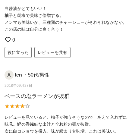
白醤油がとてもいい！
柚子と胡椒で美味さ倍増する。
メンマも美味いが、三種類のチャーシューがそれぞれなかなか。
この店の味は自分に良く合う！
0
役に立った
レビューを共有
ten
・50代/男性
2018年09月27日
ベースの塩ラーメンが抜群
レビューを見ていると、柚子が強うそうなので あえて入れずに
味見。鰹の香繊細な出汁と全粒粉の麺が抜群。
次に白コショウを投入。味が締まり甘味増。これは美味い。