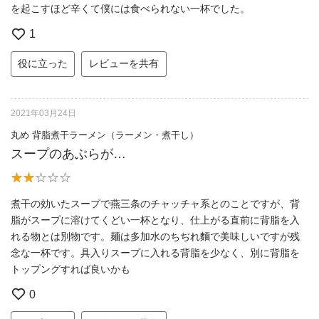
を起こすほど辛くて僕には食べられない一杯でした。
1
役に立った
レビューを共有
2021年03月24日
丸め 背脂煮干ラーメン（ラーメン・煮干し）
スープのあぶらが…
煮干の効いたスープで燕三条のチャッチャ系とのことですが、背
脂がスープに溶けてくどい一杯となり、仕上がる直前に背脂を入
れる物とは別物です。麺は多加水のちぢれ麵で美味しいですが残
念な一杯です。具入りスープに入れる背脂を少なく、別に背脂を
トップングすれば良いかも
0