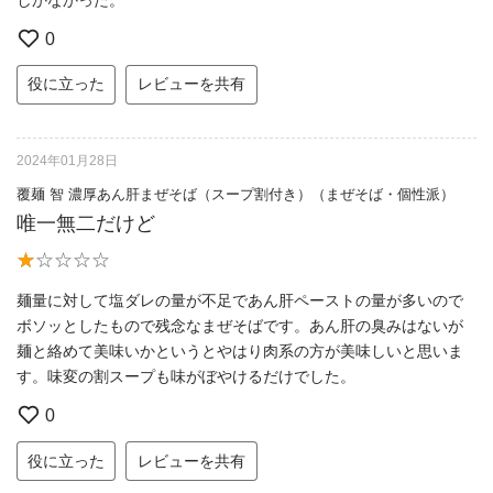
0
役に立った
レビューを共有
2024年01月28日
覆麺 智 濃厚あん肝まぜそば（スープ割付き）（まぜそば・個性派）
唯一無二だけど
麺量に対して塩ダレの量が不足であん肝ペーストの量が多いので
ボソッとしたもので残念なまぜそばです。あん肝の臭みはないが
麺と絡めて美味いかというとやはり肉系の方が美味しいと思いま
す。味変の割スープも味がぼやけるだけでした。
0
役に立った
レビューを共有