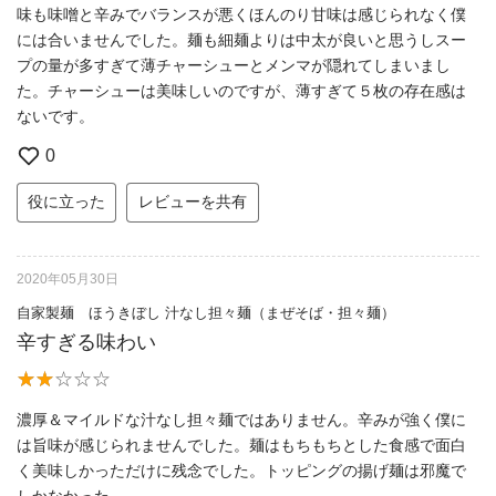
味も味噌と辛みでバランスが悪くほんのり甘味は感じられなく僕
には合いませんでした。麺も細麺よりは中太が良いと思うしスー
プの量が多すぎて薄チャーシューとメンマが隠れてしまいまし
た。チャーシューは美味しいのですが、薄すぎて５枚の存在感は
ないです。
0
役に立った
レビューを共有
2020年05月30日
自家製麺 ほうきぼし 汁なし担々麺（まぜそば・担々麺）
辛すぎる味わい
濃厚＆マイルドな汁なし担々麺ではありません。辛みが強く僕に
は旨味が感じられませんでした。麺はもちもちとした食感で面白
く美味しかっただけに残念でした。トッピングの揚げ麺は邪魔で
しかなかった。