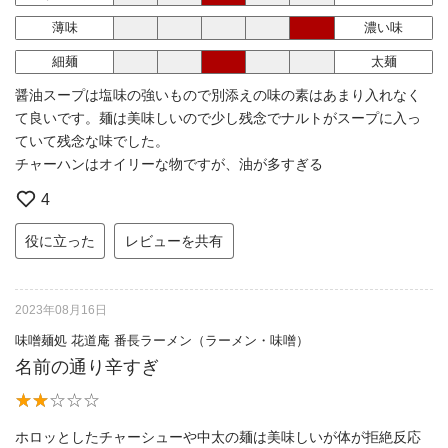
薄味
濃い味
細麺
太麺
醤油スープは塩味の強いもので別添えの味の素はあまり入れなく
て良いです。麺は美味しいので少し残念でナルトがスープに入っ
ていて残念な味でした。
チャーハンはオイリーな物ですが、油が多すぎる
4
役に立った
レビューを共有
2023年08月16日
味噌麺処 花道庵 番長ラーメン（ラーメン・味噌）
名前の通り辛すぎ
ホロッとしたチャーシューや中太の麺は美味しいが体が拒絶反応