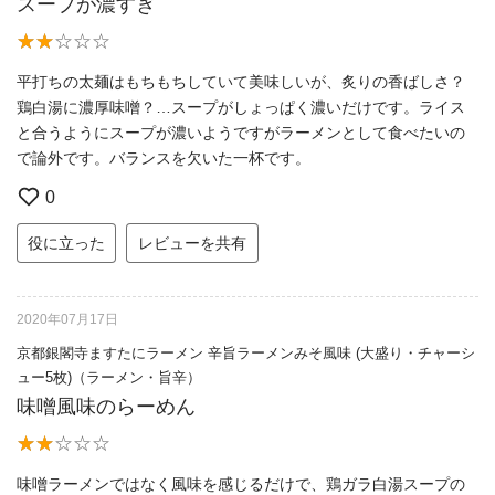
スープが濃すぎ
平打ちの太麺はもちもちしていて美味しいが、炙りの香ばしさ？
鶏白湯に濃厚味噌？…スープがしょっぱく濃いだけです。ライス
と合うようにスープが濃いようですがラーメンとして食べたいの
で論外です。バランスを欠いた一杯です。
0
役に立った
レビューを共有
2020年07月17日
京都銀閣寺ますたにラーメン 辛旨ラーメンみそ風味 (大盛り・チャーシ
ュー5枚)（ラーメン・旨辛）
味噌風味のらーめん
味噌ラーメンではなく風味を感じるだけで、鶏ガラ白湯スープの