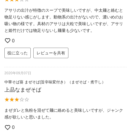
アサリの出汁が特徴のスープで美味しいですが、中太麺と絡むと
物足りない感じがします。動物系の出汁がないので、濃いめのお
吸い物の様です。具材のアサリは大粒で美味しいですが、アサリ
と姫竹だけでは物足りないし麺量も少ないです。
0
役に立った
レビューを共有
2020年09月07日
中華そば葵 まぜそば(旨辛味変付き）（まぜそば・煮干し）
上品なまぜそば
まぜダレと魚粉を混ぜて麺に絡めると美味しいですが、ジャンク
感が欲しいと思いました。
0