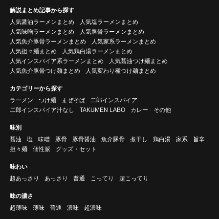
解説まとめ記事から探す
人気醤油ラーメンまとめ
人気塩ラーメンまとめ
人気味噌ラーメンまとめ
人気豚骨ラーメンまとめ
人気魚介豚骨ラーメンまとめ
人気家系ラーメンまとめ
人気担々麺まとめ
人気鶏白湯ラーメンまとめ
人気インスパイア系ラーメンまとめ
人気醤油つけ麺まとめ
人気魚介豚骨つけ麺まとめ
人気変わり種つけ麺まとめ
カテゴリーから探す
ラーメン
つけ麺
まぜそば
二郎インスパイア
二郎インスパイア汁なし
TAKUMEN LABO
カレー
その他
味別
醤油
塩
味噌
豚骨
豚骨醤油
魚介豚骨
煮干し
鶏白湯
家系
旨辛
担々麺
個性派
グッズ・セット
味わい
超あっさり
あっさり
普通
こってり
超こってり
味の濃さ
超薄味
薄味
普通
濃味
超濃味