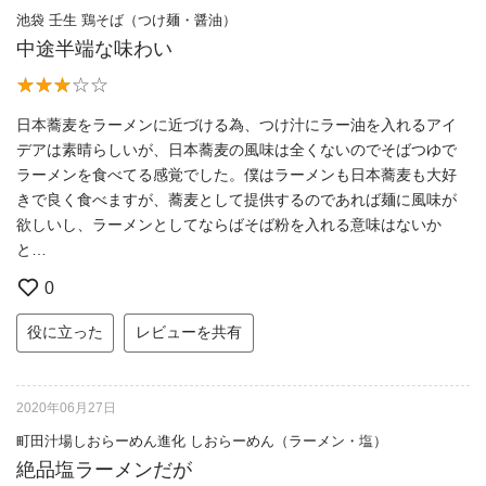
池袋 壬生 鶏そば（つけ麺・醤油）
中途半端な味わい
日本蕎麦をラーメンに近づける為、つけ汁にラー油を入れるアイ
デアは素晴らしいが、日本蕎麦の風味は全くないのでそばつゆで
ラーメンを食べてる感覚でした。僕はラーメンも日本蕎麦も大好
きで良く食べますが、蕎麦として提供するのであれば麺に風味が
欲しいし、ラーメンとしてならばそば粉を入れる意味はないか
と…
0
役に立った
レビューを共有
2020年06月27日
町田汁場しおらーめん進化 しおらーめん（ラーメン・塩）
絶品塩ラーメンだが