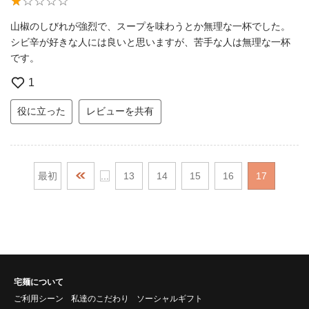
山椒のしびれが強烈で、スープを味わうとか無理な一杯でした。
シビ辛が好きな人には良いと思いますが、苦手な人は無理な一杯
です。
1
役に立った
レビューを共有
最初
...
13
14
15
16
17
宅麺について
ご利用シーン
私達のこだわり
ソーシャルギフト