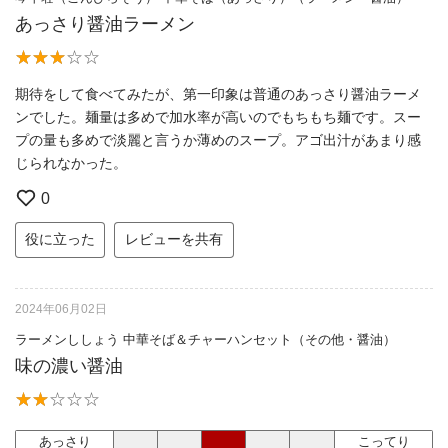
あっさり醤油ラーメン
期待をして食べてみたが、第一印象は普通のあっさり醤油ラーメ
ンでした。麺量は多めで加水率が高いのでもちもち麺です。スー
プの量も多めで淡麗と言うか薄めのスープ。アゴ出汁があまり感
じられなかった。
0
役に立った
レビューを共有
2024年06月02日
ラーメンししょう 中華そば＆チャーハンセット（その他・醤油）
味の濃い醤油
あっさり
こってり