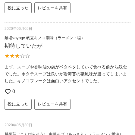
役に立った
レビューを共有
2020年06月05日
麺場voyage 帆立キノコ潮味（ラーメン・塩）
期待していたが
まず、スープや香味油の袋がベタベタしていて食べる前から残念
でした。ホタテスープは良いが岩海苔の磯風味が勝ってしまいま
した。キノコフレークは面白いアクセントでした。
0
役に立った
レビューを共有
2020年05月30日
琴平荘（こんぴらそう） 中華そば（あっさり）（ラーメン・醤油）