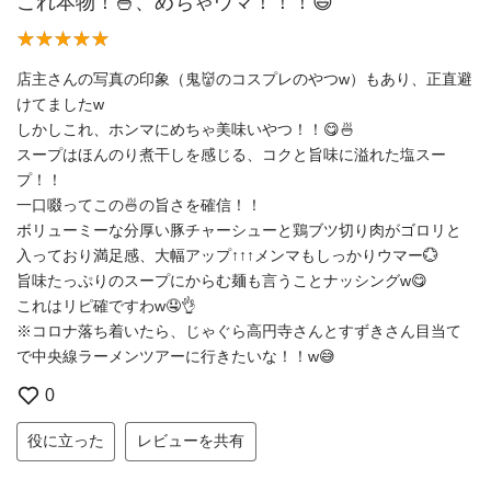
これ本物！🍜、めちゃウマ！！！😃
店主さんの写真の印象（鬼👹のコスプレのやつw）もあり、正直避
けてましたw
しかしこれ、ホンマにめちゃ美味いやつ！！😋🍜
スープはほんのり煮干しを感じる、コクと旨味に溢れた塩スー
プ！！
一口啜ってこの🍜の旨さを確信！！
ボリューミーな分厚い豚チャーシューと鶏ブツ切り肉がゴロリと
入っており満足感、大幅アップ↑↑↑メンマもしっかりウマー💮
旨味たっぷりのスープにからむ麺も言うことナッシングw😋
これはリピ確ですわw🤤👌
※コロナ落ち着いたら、じゃぐら高円寺さんとすずきさん目当て
で中央線ラーメンツアーに行きたいな！！w😅
0
役に立った
レビューを共有