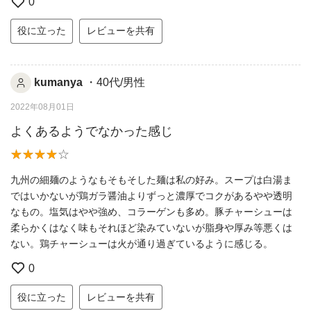
0
役に立った
レビューを共有
kumanya
・40代/男性
2022年08月01日
よくあるようでなかった感じ
九州の細麺のようなもそもそした麺は私の好み。スープは白湯ま
ではいかないが鶏ガラ醤油よりずっと濃厚でコクがあるやや透明
なもの。塩気はやや強め、コラーゲンも多め。豚チャーシューは
柔らかくはなく味もそれほど染みていないが脂身や厚み等悪くは
ない。鶏チャーシューは火が通り過ぎているように感じる。
0
役に立った
レビューを共有