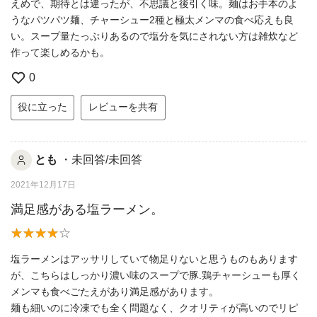
えめで、期待とは違ったが、不思議と後引く味。麺はお手本のよ
うなパツパツ麺、チャーシュー2種と極太メンマの食べ応えも良
い。スープ量たっぷりあるので塩分を気にされない方は雑炊など
作って楽しめるかも。
0
役に立った
レビューを共有
とも
・未回答/未回答
2021年12月17日
満足感がある塩ラーメン。
塩ラーメンはアッサリしていて物足りないと思うものもあります
が、こちらはしっかり濃い味のスープで豚.鶏チャーシューも厚く
メンマも食べごたえがあり満足感があります。
麺も細いのに冷凍でも全く問題なく、クオリティが高いのでリピ