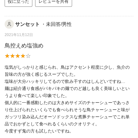
役に立った
レビューを共有
サンセット
・未回答/男性
2021年11月12日
鳥控えめ塩強め
塩気がしっかりと感じられ、鳥はアクセント程度に少し、魚介の
旨味の方が強く感じるスープでした。
塩味が大分ハッキリしてるので飲み干すのはしんどいですね…
麺は紹介通り食感がパキパキの麺でのど越しも良く美味しいとい
うより食べて楽しい印象でした。
個人的に一番感動したのは大きめサイズのチャーシューであっさ
り仕上げられたいくらでも食べられそうな鳥チャーシューと味が
ガッツリ染み込んだオーソドックスな煮豚チャーシューでこれ単
品でおかずとして食べれるくらいのクオリティ。
今度すず鬼の方も試したいですね。