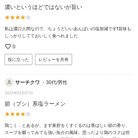
濃いというほどではないが旨い
私は濃口人間なので、ちょうどいいあんばいの塩加減です❗旨味も
しっかりしてておいしく食べれました
0
役に立った
レビューを共有
サーチクワ
・30代/男性
2022年03月07日
節（ブシ）系塩ラーメン
鶏こく…とあるが、まず鼻腔をくすぐるのは香ばしい節の香り、
スープを啜ってみても強い魚介の風味。思ったより鶏のコクは控