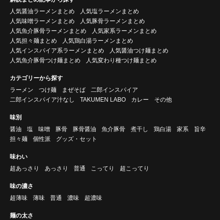
人気醤油ラーメンまとめ
人気塩ラーメンまとめ
人気味噌ラーメンまとめ
人気豚骨ラーメンまとめ
人気魚介豚骨ラーメンまとめ
人気家系ラーメンまとめ
人気担々麺まとめ
人気鶏白湯ラーメンまとめ
人気インスパイア系ラーメンまとめ
人気醤油つけ麺まとめ
人気魚介豚骨つけ麺まとめ
人気変わり種つけ麺まとめ
カテゴリーから探す
ラーメン
つけ麺
まぜそば
二郎インスパイア
二郎インスパイア汁なし
TAKUMEN LABO
カレー
その他
味別
醤油
塩
味噌
豚骨
豚骨醤油
魚介豚骨
煮干し
鶏白湯
家系
旨辛
担々麺
個性派
グッズ・セット
味わい
超あっさり
あっさり
普通
こってり
超こってり
味の濃さ
超薄味
薄味
普通
濃味
超濃味
麺の太さ