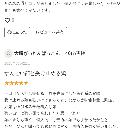
その名の通りコクがありました。個人的には細麺じゃないバージ
ョンも食べてみたいです。
0
役に立った
レビューを共有
大鶴ぎったんばっこん
・40代/男性
2021年06月21日
すんごい節と受け止める鶏
一口目から押し寄せる、節を先頭にした魚介系の旨味。
受け止める鶏も強いのでさらりとしながら旨味飽和量に到達。
細麺は低加水の全粒粉入り麺。
強い出汁に強い麺で合わせたと思うけれど
麺の香りも強く、個人的には普通の麺でもよかったかなと。
ただ、なんど啜っても感動的に旨く、再購入を強く誓いました。