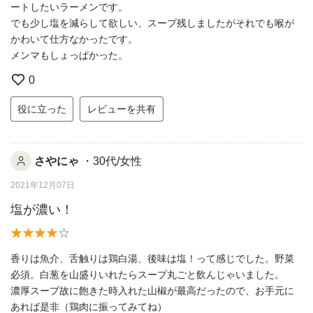
ートしたいラーメンです。
でも少し塩を減らして欲しい、スープ残しましたがそれでも喉が
かわいて仕方なかったです。
メンマもしょっぱかった。
0
役に立った
レビューを共有
さやにゃ
・30代/女性
2021年12月07日
塩が濃い！
香りは魚介、舌触りは鶏白湯、後味は塩！って感じでした。野菜
必須。白葱を山盛りいれたらスープ丸ごと飲んじゃいました。
濃厚スープ故に飽きた時入れた山椒が最高だったので、お手元に
あれば是非（鶏肉に振ってみてね）