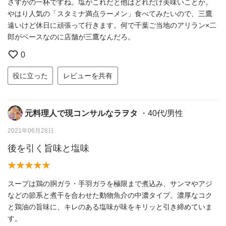
さすがの一杯ですね。塩がこれだと他はどれだけ美味いことか。
やはり人気の「スタミナ満点ラーメン」食べてみたいので、三鷹
遠いけど休日に頑張って行きます。何で千葉ご当地のアリラン×二
郎がベースなのに店舗が三鷹なんだろ。
0
役に立った
レビューを共有
元料理人で現コンサルなラヲタ
・40代/男性
2021年06月28日
後を引く旨味と塩味
スープは鶏の胴ガラ・手羽ガラを極限まで煮込み、サンマやアジ
などの節系と煮干を合わせた動物魚介の中濃タイプ。濃厚なコク
と鶏油の旨味に、キレのある塩味が味をキリッと引き締めていま
す。