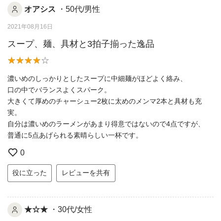
オアシス
・50代/男性
2021年08月16日
スープ、麺、具材と3拍子揃った逸品
濃いめのしっかりとしたスープに中細麺がほどよく絡み、
口の中でバランスよくスパーク。
大きくて厚めのチャーシュー2枚に太めのメンマ2本と具材も充
実。
自分は濃いめのラーメンがあまり得意ではないので4点ですが、
普通に5点あげられる素晴らしい一杯です。
0
役に立った
レビューを共有
★☆★
・30代/女性