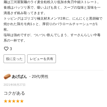
麺は三河屋製麺のライ麦全粒粉入り低加水角刃中細ストレート。
食感はパッツリ系で、吸い上げも良く、スープの塩味と旨味を一
滴逃さず絡み取ってきます。
トッピングはゴリゴリ極太材木メンマ2本に、にんにくと黒胡椒で
焼かれた鶏モモ肉1ヶと、厚切りのバラロールチャーシューが1
枚。
塩味は強めですが、ついつい飲んでしまう、すーさんらしい中毒
系の一杯です。
3
役に立った
レビューを共有
あげぱん
・20代/男性
2021年06月27日
コクがある