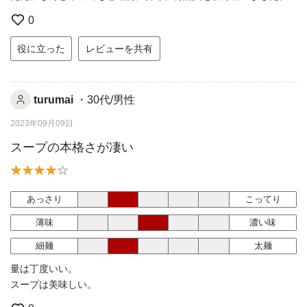
0
役に立った
レビューを共有
turumai
・30代/男性
2023年09月09日
スープの本格さが凄い
あっさり
こってり
薄味
濃い味
細麺
太麺
量は丁度いい。
スープは美味しい。