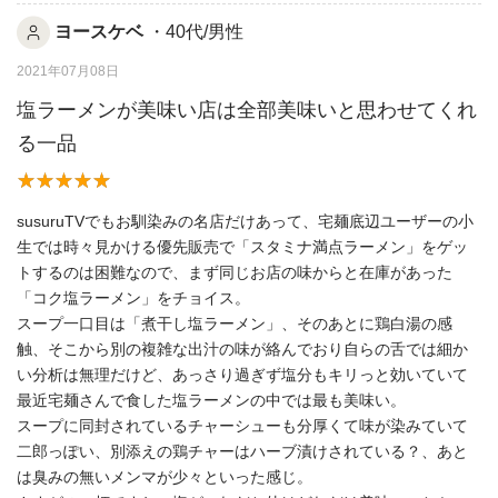
ヨースケベ
・40代/男性
2021年07月08日
塩ラーメンが美味い店は全部美味いと思わせてくれ
る一品
susuruTVでもお馴染みの名店だけあって、宅麺底辺ユーザーの小
生では時々見かける優先販売で「スタミナ満点ラーメン」をゲッ
トするのは困難なので、まず同じお店の味からと在庫があった
「コク塩ラーメン」をチョイス。
スープ一口目は「煮干し塩ラーメン」、そのあとに鶏白湯の感
触、そこから別の複雑な出汁の味が絡んでおり自らの舌では細か
い分析は無理だけど、あっさり過ぎず塩分もキリっと効いていて
最近宅麺さんで食した塩ラーメンの中では最も美味い。
スープに同封されているチャーシューも分厚くて味が染みていて
二郎っぽい、別添えの鶏チャーはハーブ漬けされている？、あと
は臭みの無いメンマが少々といった感じ。