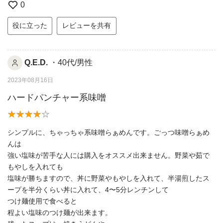
0
役に立った
レビューを共有
Q.E.D.
・40代/男性
2023年08月16日
ハードパンチャー系味噌
シンプルに、ちゃっちゃ系味噌らぁめんです。ごっつ味噌らぁめ
んは
強い塩味が苦手な人には購入をオススメ出来ません。野菜や茹で
もやしを入れても
塩味が勝ちますので、丼に野菜やもやしを入れて、半湯煎したス
ープを半分くらい丼に入れて、4〜5分レンチンして
つけ麺使用で食べると
程よい塩味のつけ麺が出来ます。