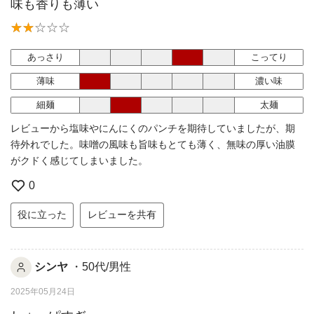
味も香りも薄い
あっさり
こってり
薄味
濃い味
細麺
太麺
レビューから塩味やにんにくのパンチを期待していましたが、期
待外れでした。味噌の風味も旨味もとても薄く、無味の厚い油膜
がクドく感じてしまいました。
0
役に立った
レビューを共有
シンヤ
・50代/男性
2025年05月24日