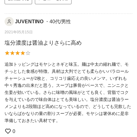
JUVENTINO
・40代/男性
2021年05月15日
塩分濃度は醤油よりさらに高め
追加トッピングはモヤシとネギと味玉。麺は中太の縮れ麺で、モ
チっとした食感が特徴。具材は大判でとても柔らかいバラロール
チャーシューが2枚と、コリコリ歯応えの良いメンマ。いずれも
中々秀逸の出来だと思う。スープは豚骨がベースで、ニンニクと
生姜が効いている。さらに味噌の風味がとても良く、背脂でコク
を与えているので味自体はとても美味しい。塩分濃度は醤油ラー
メンよりも2段階ほど高めになっているので、どうしても完飲した
いならばかなりの量の割りスープが必要。モヤシは箸休めに是非
準備しておきたい具材です。
0