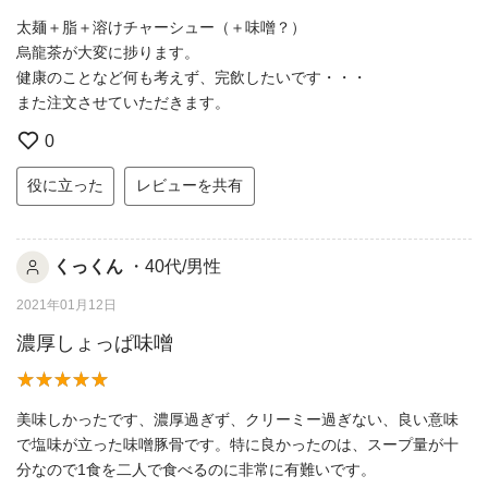
太麺＋脂＋溶けチャーシュー（＋味噌？）
烏龍茶が大変に捗ります。
健康のことなど何も考えず、完飲したいです・・・
また注文させていただきます。
0
役に立った
レビューを共有
くっくん
・40代/男性
2021年01月12日
濃厚しょっぱ味噌
美味しかったです、濃厚過ぎず、クリーミー過ぎない、良い意味
で塩味が立った味噌豚骨です。特に良かったのは、スープ量が十
分なので1食を二人で食べるのに非常に有難いです。