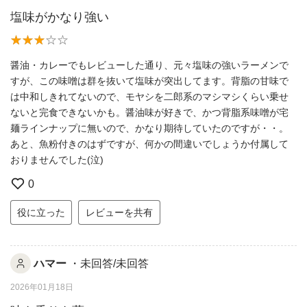
塩味がかなり強い
醤油・カレーでもレビューした通り、元々塩味の強いラーメンで
すが、この味噌は群を抜いて塩味が突出してます。背脂の甘味で
は中和しきれてないので、モヤシを二郎系のマシマシくらい乗せ
ないと完食できないかも。醤油味が好きで、かつ背脂系味噌が宅
麺ラインナップに無いので、かなり期待していたのですが・・。
あと、魚粉付きのはずですが、何かの間違いでしょうか付属して
おりませんでした(泣)
0
役に立った
レビューを共有
ハマー
・未回答/未回答
2026年01月18日