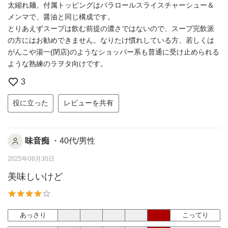
太縮れ麺。付属トッピングはバラロールスライスチャーシュー＆
メンマで、醤油と同じ構成です。
とりあえずスープは飲む前提の濃さではないので、スープ完飲派
の方にはお勧めできません。なりたけ慣れしている方、若しくは
がんこや湯一(閉店)のようなショッパー系も普通に受け止められる
ような熟練のラヲタ向けです。
3
役に立った
レビューを共有
味音痴
・40代/男性
2025年08月30日
美味しいけど
あっさり
こってり