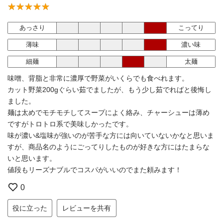
あっさり
こってり
薄味
濃い味
細麺
太麺
味噌、背脂と非常に濃厚で野菜がいくらでも食べれます。
カット野菜200gぐらい茹でましたが、もう少し茹でればと後悔し
ました。
麺は太めでモチモチしてスープによく絡み、チャーシューは薄め
ですがトロトロ系で美味しかったです。
味が濃い&塩味が強いのが苦手な方には向いていないかなと思いま
すが、商品名のようにごってりしたものが好きな方にはたまらな
いと思います。
値段もリーズナブルでコスパがいいのでまた頼みます！
0
役に立った
レビューを共有