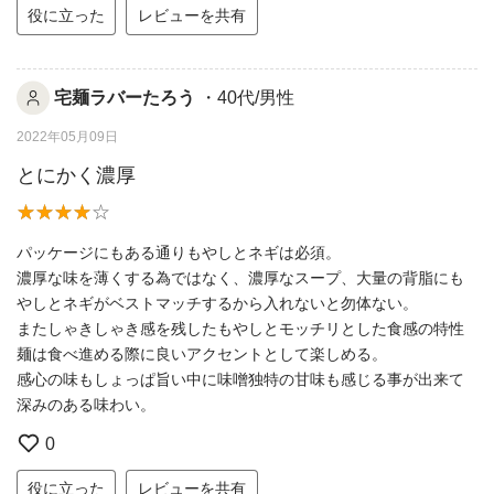
役に立った
レビューを共有
宅麺ラバーたろう
・40代/男性
2022年05月09日
とにかく濃厚
パッケージにもある通りもやしとネギは必須。
濃厚な味を薄くする為ではなく、濃厚なスープ、大量の背脂にも
やしとネギがベストマッチするから入れないと勿体ない。
またしゃきしゃき感を残したもやしとモッチリとした食感の特性
麺は食べ進める際に良いアクセントとして楽しめる。
感心の味もしょっぱ旨い中に味噌独特の甘味も感じる事が出来て
深みのある味わい。
0
役に立った
レビューを共有