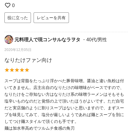
0
役に立った
レビューを共有
元料理人で現コンサルなラヲタ
・40代/男性
2020年12月05日
なりたけファン向け
スープは背脂をたっぷり浮かべた豚骨味噌。醤油と違い魚粉は付
いてきません。店主出自のなりたけの味噌味がベースですので、
なりたけをご存知ない方はなりたけ系の味噌ラーメンはそもそも
塩辛いものなのだと覚悟の上で頂いたほうがよいです。ただ自宅
だと実店舗のように割りスープはないと思いますので、まずスー
プを味見してみて、塩分が厳しいようであれば麺とスープを別に
してつけ麺スタイルで頂くのも手です。
麺は加水率高めでツルムチ食感の角刃