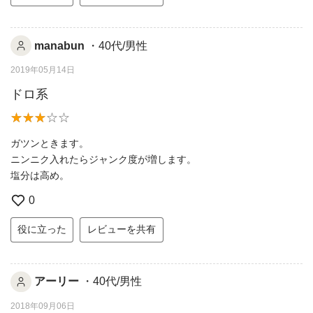
manabun
・40代/男性
2019年05月14日
ドロ系
ガツンときます。
ニンニク入れたらジャンク度が増します。
塩分は高め。
0
役に立った
レビューを共有
アーリー
・40代/男性
2018年09月06日