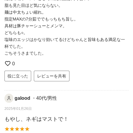
脂も見た目ほど気にならない。
麺は中太ちょい縮れ。
指定MAXの7分茹ででもっちもち旨し。
具材は豚チャーシューとメンマ。
どちらも○。
塩味のエッジはかなり効いてるけどちゃんと旨味もある満足な一
杯でした。
ごちそうさまでした。
0
役に立った
レビューを共有
galood
・40代/男性
2025年01月26日
もやし、ネギはマストで！