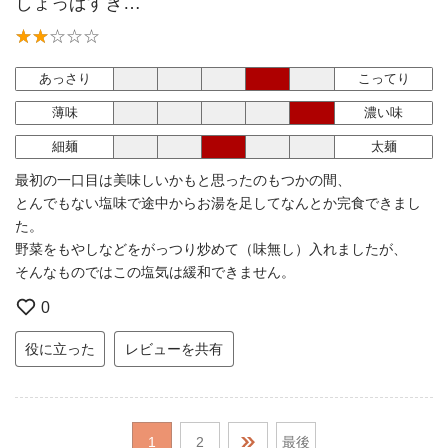
しょっぱすぎ…
あっさり
こってり
薄味
濃い味
細麺
太麺
最初の一口目は美味しいかもと思ったのもつかの間、
とんでもない塩味で途中からお湯を足してなんとか完食できまし
た。
野菜をもやしなどをがっつり炒めて（味無し）入れましたが、
そんなものではこの塩気は緩和できません。
0
役に立った
レビューを共有
1
2
最後