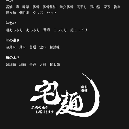
味別
醤油
塩
味噌
豚骨
豚骨醤油
魚介豚骨
煮干し
鶏白湯
家系
旨辛
担々麺
個性派
グッズ・セット
味わい
超あっさり
あっさり
普通
こってり
超こってり
味の濃さ
超薄味
薄味
普通
濃味
超濃味
麺の太さ
超細麺
細麺
普通
太麺
超太麺