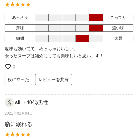
あっさり
こってり
薄味
濃い味
細麺
太麺
塩味も効いてて、めっちゃおいしい。
余ったスープは雑炊にしても美味しいと思います！
0
役に立った
レビューを共有
sil
・40代/男性
2021年02月04日
脂に溺れる