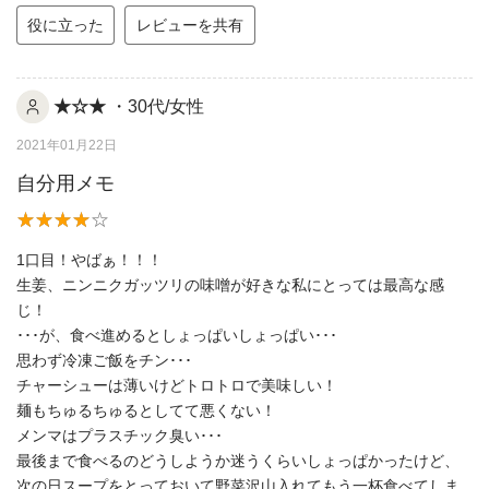
役に立った
レビューを共有
★☆★
・30代/女性
2021年01月22日
自分用メモ
1口目！やばぁ！！！
生姜、ニンニクガッツリの味噌が好きな私にとっては最高な感
じ！
･･･が、食べ進めるとしょっぱいしょっぱい･･･
思わず冷凍ご飯をチン･･･
チャーシューは薄いけどトロトロで美味しい！
麺もちゅるちゅるとしてて悪くない！
メンマはプラスチック臭い･･･
最後まで食べるのどうしようか迷うくらいしょっぱかったけど、
次の日スープをとっておいて野菜沢山入れてもう一杯食べてしま