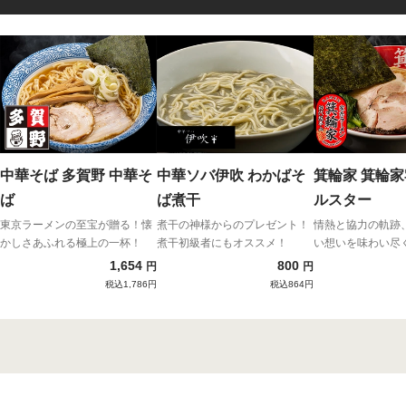
中華そば 多賀野 中華そ
中華ソバ伊吹 わかばそ
箕輪家 箕輪
ば
ば煮干
ルスター
東京ラーメンの至宝が贈る！懐
煮干の神様からのプレゼント！
情熱と協力の軌跡
かしさあふれる極上の一杯！
煮干初級者にもオススメ！
い想いを味わい尽
1,654
800
円
円
税込1,786円
税込864円