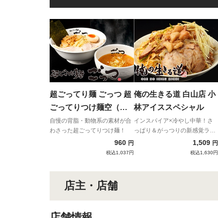
超ごってり麺 ごっつ 超
俺の生きる道 白山店 小
ごってりつけ麺空（醤
林アイススペシャル
油ベース 海苔7枚・魚粉
自慢の背脂・動物系の素材が合
インスパイア×冷やし中華！さ
わさった超ごってりつけ麺！
っぱり＆がっつりの新感覚ラー
付）
メン！
960
1,509
円
円
税込1,037円
税込1,630円
店主・店舗
店舗情報