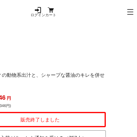
ログイン
カート
ィの動物系出汁と、シャープな醤油のキレを併せ
46
円
346円)
販売終了しました