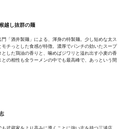
喉越し抜群の麺
名門「酒井製麺」による、渾身の特製麺。少し短めな太ス
とモチっとした食感が特徴。濃厚でパンチの効いたスープ
タとした鶏油の香りと、噛めばジワリと溢れ出す小麦の香
スとの相性も全ラーメンの中でも最高峰で、あっという間
志
でも武蔵家をより高みに導くことに強い志を持つ三浦店