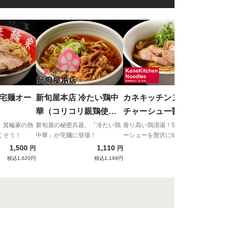
鉢ノ
香る
表す
臨。
家宅麺オー
新旬屋本店 冷たい鶏中
カネキッチンヌードル
華（コリコリ親鶏使
チャーシュー醤油らぁ
用）
めん
、箕輪家の熱
新旬屋の秘密兵器、「冷たい鶏
香り高い鶏清湯！5種類のチャ
くそう！
中華」が宅麺に登場！
ーシューを贅沢に味わう
1,500
1,110
1,650
円
円
円
税込1,620円
税込1,199円
税込1,782円