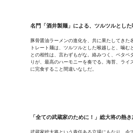
名門「酒井製麺」による、ツルツルとした
豚骨醤油ラーメンの進化を、共に果たしてきた
トレート麺は、ツルツルとした喉越しと、噛む
との相性は、言わずもがな。絡みつく、ペタペ
りが、最高のハーモニーを奏でる。海苔、ライ
に完食すること間違いなしだ。
「全ての武蔵家のために！」総大将の熱き
武蔵家総大将という責任ある立場にもなり、今