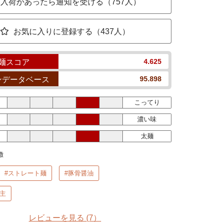
入荷があったら通知を受ける（757人）
お気に入りに登録する（437人）
4.625
麺スコア
95.898
ンデータベース
こってり
濃い味
太麺
徴
#ストレート麺
#豚骨醤油
主
レビューを見る
(7）