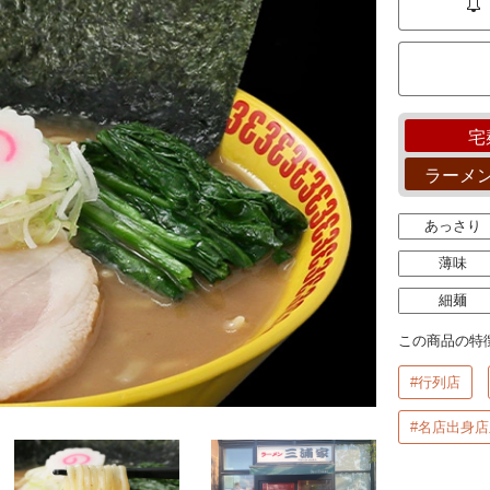
宅
ラーメ
あっさり
薄味
細麺
この商品の特
#行列店
#名店出身店