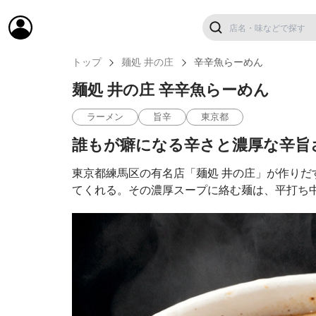
トップ
麺処 井の庄
辛辛魚らーめん
麺処 井の庄 辛辛魚らーめん
ラーメン
旨辛
東京都
誰もが癖になる辛さと濃厚な辛旨
東京都練馬区の有名店「麺処 井の庄」が作り
てくれる。その濃厚スープに絡む麺は、平打ち