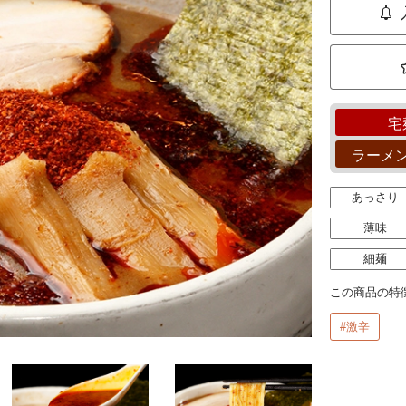
宅
ラーメ
あっさり
薄味
細麺
この商品の特
#激辛