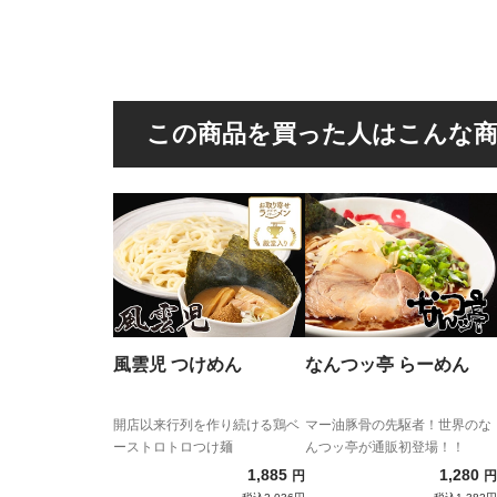
この商品を買った人はこんな
風雲児 つけめん
なんつッ亭 らーめん
開店以来行列を作り続ける鶏ベ
マー油豚骨の先駆者！世界のな
ーストロトロつけ麺
んつッ亭が通販初登場！！
1,885
1,280
円
円