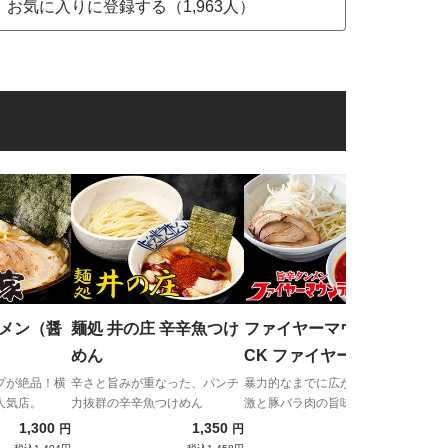
お気に入りに登録する（1,963人）
フ
CK
メ
特製
髄！
ーメン（醤
麺処 井の庄 辛辛魚つけ
ファイヤーマウンテン
めん
CK ファイヤー頂つけ麺
プが絶品！横
辛さと旨みが重なった、パンチ
暴力的なまでに広がる辛さの刺
人気店。
力抜群の辛辛魚つけめん
激と豚バラ肉の旨味と味噌のコ
ク！
1,300
1,350
1,180
円
円
円