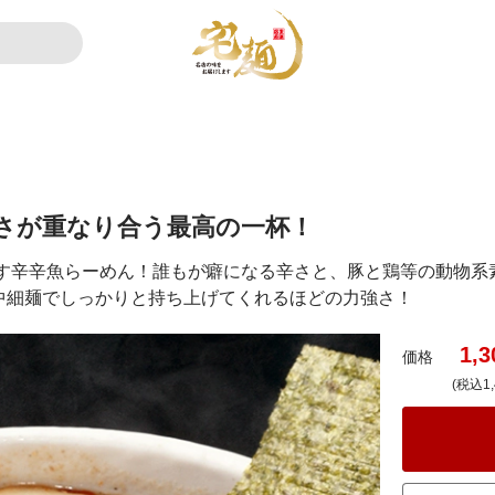
さが重なり合う最高の一杯！
だす辛辛魚らーめん！誰もが癖になる辛さと、豚と鶏等の動物系
中細麺でしっかりと持ち上げてくれるほどの力強さ！
1,3
価格
(税込1,