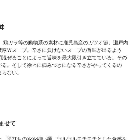
味
ジ、鶏ガラ等の動物系の素材に鹿児島産のカツオ節、瀬戸内
濃厚Ｗスープ。辛さに負けないスープの旨味が出るよう
間混ぜることによって旨味を最大限引き立てている。その
がる。そして徐々に病みつきになる辛さがやってくるの
まらない。
ませて
た、平打ちのやや細い麺。ツルツルモチモチとした食感を