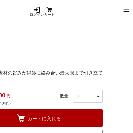
ログイン
カート
素材の旨みが絶妙に絡み合い最大限まで引き立て
00
円
数量
404円)
カートに入れる