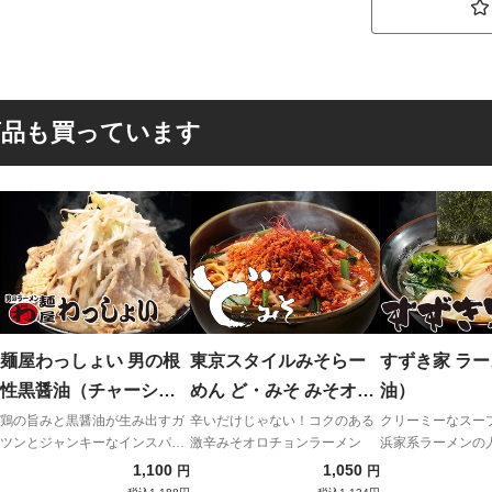
商品も買っています
麺屋わっしょい 男の根
東京スタイルみそらー
すずき家 ラ
性黒醤油（チャーシュ
めん ど・みそ みそオロ
油）
ー付き）
チョンらーめん
鶏の旨みと黒醤油が生み出すガ
辛いだけじゃない！コクのある
クリーミーなスー
ツンとジャンキーなインスパイ
激辛みそオロチョンラーメン
浜家系ラーメンの
ア
1,100
1,050
円
円