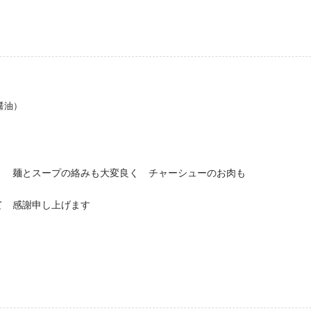
醤油）
く 麺とスープの絡みも大変良く チャーシューのお肉も
て 感謝申し上げます