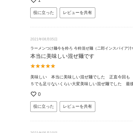
1
役に立った
レビューを共有
2021年08月05日
ラーメンつけ麺今を粋ろ 今粋混ぜ麺（二郎インスパイア汁
本当に美味しい混ぜ麺です
美味しい 本当に美味しい混ぜ麺でした 正直今回も
５でも足りないくらい大変美味しい混ぜ麺でした 最
0
役に立った
レビューを共有
2021年05月10日