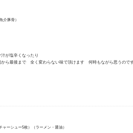
・魚介豚骨）
け汁が塩辛くなったり
初から最後まで 全く変わらない味で頂けます 何時もながら思うので
チャーシュー5枚）（ラーメン・醤油）