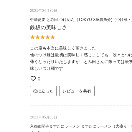
2021年04月30日
中華蕎麦 とみ田 つけめん（TOKYO-X豚骨魚介)（つけ麺
鉄板の美味しさ
この度も本当に美味しく頂きました
他のつけ麺は最初は美味しく感じましても 段々とつ
薄くなったりいたしますが とみ田さんに限っては最
味しいつけ麺です
0
役に立った
レビューを共有
2021年05月06日
京都銀閣寺ますたにラーメン ますたにラーメン（大盛り・