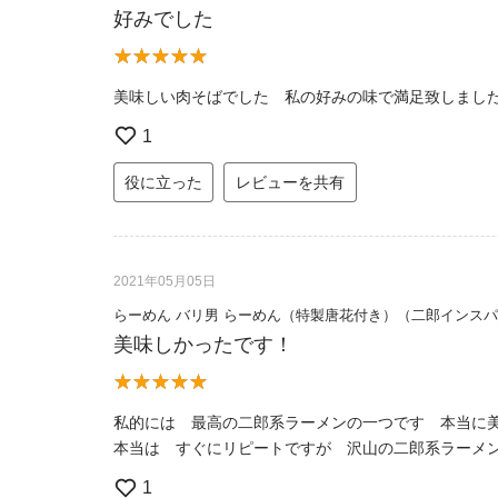
好みでした
美味しい肉そばでした 私の好みの味で満足致しまし
1
役に立った
レビューを共有
2021年05月05日
らーめん バリ男 らーめん（特製唐花付き）（二郎インス
美味しかったです！
私的には 最高の二郎系ラーメンの一つです 本当に
本当は すぐにリピートですが 沢山の二郎系ラーメ
1