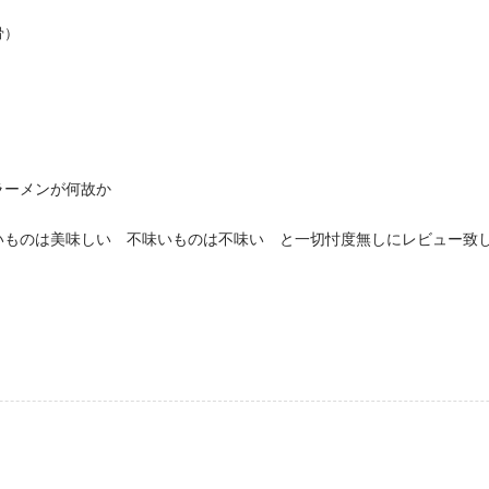
骨）
ラーメンが何故か
いものは美味しい 不味いものは不味い と一切忖度無しにレビュー