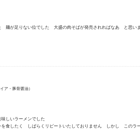
た 麺が足りない位でした 大盛の肉そばが発売されればなあ と思い
パイア・豚骨醤油）
美味しいラーメンでした
ンを食したく しばらくリピートいたしておりません しかし このラ