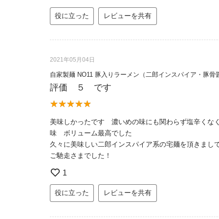
役に立った
レビューを共有
2021年05月04日
自家製麺 NO11 豚入りラーメン（二郎インスパイア・豚骨
評価 ５ です
美味しかったです 濃いめの味にも関わらず塩辛くな
味 ボリューム最高でした
久々に美味しい二郎インスパイア系の宅麺を頂きまし
ご馳走さまでした！
1
役に立った
レビューを共有