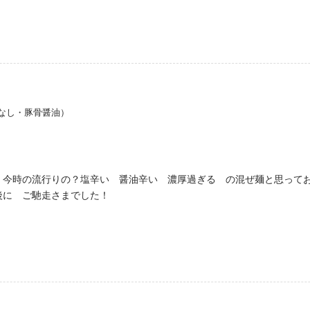
なし・豚骨醤油）
 今時の流行りの？塩辛い 醤油辛い 濃厚過ぎる の混ぜ麺と思って
後に ご馳走さまでした！