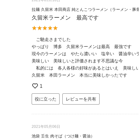
拉麺 久留米 本田商店 純とんこつラーメン（ラーメン・豚
久留米ラーメン 最高です
ご馳走さまでした
やっぱり 博多 久留米ラーメンは最高 最強です
現今のラーメンは やたら濃いい 塩辛い 醤油辛い
美味しい 美味しいと評価されます不思議な今
私的には 各人各様の好味があるとはいえ 美味し
久留米 本田ラーメン 本当に美味しかったです
1
役に立った
レビューを共有
2021年05月06日
池袋 壬生 肉そば（つけ麺・醤油）