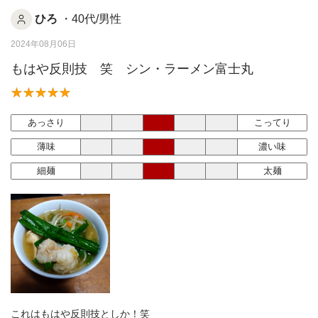
ひろ
・40代/男性
2024年08月06日
もはや反則技 笑 シン・ラーメン富士丸
あっさり
こってり
薄味
濃い味
細麺
太麺
これはもはや反則技としか！笑