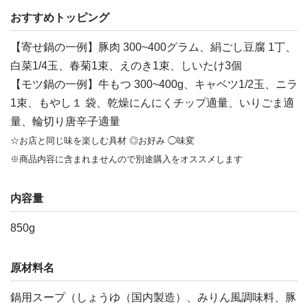
おすすめトッピング
【寄せ鍋の一例】豚肉 300~400グラム、絹ごし豆腐 1丁、
白菜1/4玉、春菊1束、えのき1束、しいたけ3個
【モツ鍋の一例】牛もつ 300~400g、キャベツ1/2玉、ニラ
1束、もやし１ 袋、乾燥にんにくチップ適量、いりごま適
量、輪切り唐辛子適量
☆お店と同じ味を楽しむ具材 ◎お好み ◯味変
※商品内容に含まれませんので別途購入をオススメします
内容量
850g
原材料名
鍋用スープ（しょうゆ（国内製造）、みりん風調味料、豚