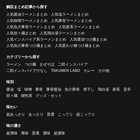
解説まとめ記事から探す
人気醤油ラーメンまとめ
人気塩ラーメンまとめ
人気味噌ラーメンまとめ
人気豚骨ラーメンまとめ
人気魚介豚骨ラーメンまとめ
人気家系ラーメンまとめ
人気担々麺まとめ
人気鶏白湯ラーメンまとめ
人気インスパイア系ラーメンまとめ
人気醤油つけ麺まとめ
人気魚介豚骨つけ麺まとめ
人気変わり種つけ麺まとめ
カテゴリーから探す
ラーメン
つけ麺
まぜそば
二郎インスパイア
二郎インスパイア汁なし
TAKUMEN LABO
カレー
その他
味別
醤油
塩
味噌
豚骨
豚骨醤油
魚介豚骨
煮干し
鶏白湯
家系
旨辛
担々麺
個性派
グッズ・セット
味わい
超あっさり
あっさり
普通
こってり
超こってり
味の濃さ
超薄味
薄味
普通
濃味
超濃味