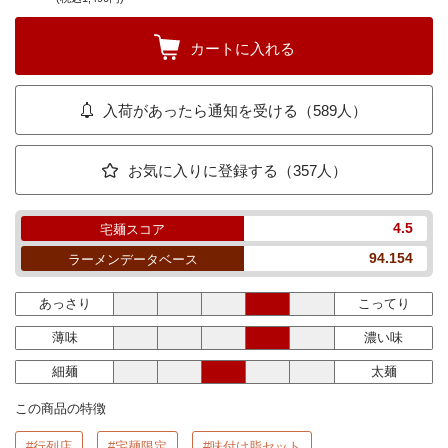
カートに入れる
入荷があったら通知を受ける（589人）
お気に入りに登録する（357人）
4.5
宅麺スコア
94.154
ラーメンデータベース
あっさり
こってり
薄味
濃い味
細麺
太麺
この商品の特徴
#行列店
#宅麺限定
#味付け脂セット