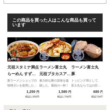
この商品を買った人はこんな商品も買って
います
ラ
生
待望
「ワ
元祖スタミナ満点
ラーメン富士丸
ラーメン富士丸
単独
らーめん すず鬼
元祖ブタカスアブ
豚
味噌スタ満(ピリ
ラ富士丸（カラメ
新ラーメンショップの
暴力的な豚の旨味を凝
トッピング用として、
味噌ダレを使用した、
縮した、最凶の一杯！
富士丸ならではの巨大
辛スタミナアブラ
付き）
元祖スタ満の進化系！
豚を用意しました！
1,250
1,580
680
円
円
円
付き)
税込1,350円
税込1,706円
税込734円