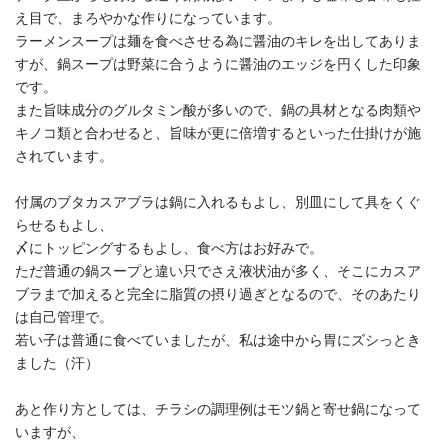
え目で、まろやかな作りになっています。
ラーメンスープは麺を食べさせる為に醤油のキレを出してありま
すが、鍋スープは野菜に合うように醤油のエッジを円くした印象
です。
また旨味成分のグルタミン酸が多いので、鍋の具材となる肉類や
キノコ類と合わせると、旨味が更に倍増するといった仕掛けが施
されています。
付属のブタカスアブラは鍋に入れるもよし、別皿にして具をくぐ
らせるもよし、
〆にトッピングするもよし、食べ方はお好みで。
ただ普通の鍋スープと違い只でさえ液状油が多く、そこにカスア
ブラまで加えると完全に脂質の摂り過ぎとなるので、そのあたり
は自己管理で。
若い子は普通に食べていましたが、私は途中から胃にズシっとき
ました（汗）
あと作り方としては、チラシの調理例はモツ鍋と寄せ鍋になって
いますが、