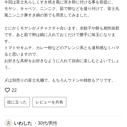
今回は富士丸らしくすき焼き風に溶き卵に付ける事を前提に、
モヤシ、キャベツ、ニンニク、茹で卵などを盛り付けて、富士丸
風ニンニク豚すき鍋の形でも用意してみました。
とにかくモヤシがメチャクチャ合います。水餃子や餅も相性抜群
です。あと茹で卵は鍋に入れておくだけで勝手に味玉になりま
す。
トマトやキムチ、カレー粉などのアレンジ系とも違和感なくハマ
ると思いますので、
お好きな具材をお好きなように入れて自由に楽しむとよいでしょ
う。
〆は別売りの富士丸麺で。もちろんウドンや雑炊もアリです。
22
役に立った
レビューを共有
いわした
・30代/男性