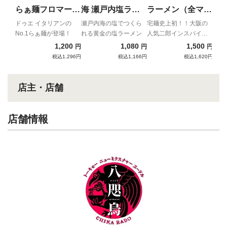
ーメ
らぁ麺フロマージ
海 瀬戸内塩ラー
ラーメン（全マシ
ュ
メン
マシ）
ドゥエ イタリアンの
瀬戸内海の塩でつくら
宅麺史上初！！大阪の
No.1らぁ麺が登場！
れる黄金の塩ラーメン
人気二郎インスパイア
が全マシマシの一杯で
1,200
1,080
1,500
円
円
円
再出発！
税込1,296円
税込1,166円
税込1,620円
店主・店舗
店舗情報