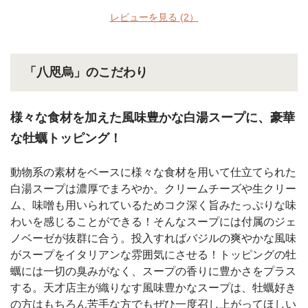
レビューを見る
(2）
「八咫烏」のこだわり
様々な食材を加えた風味豊かな白湯スープに、豪華
な牡蠣トッピング！
動物系の素材をベースに様々な食材を用いて仕立てられた
白湯スープは濃厚でまろやか。クリームチーズや生クリー
ム、味噌も用いられているためコク深く旨みたっぷりな味
わいを感じることができる！そんなスープには付属のジェ
ノベーゼが抜群に合う。投入すればバジルの爽やかな風味
がスープをイタリアンな雰囲気にさせる！トッピングの牡
蠣には一切の臭みがなく、スープの香りに豊かさをプラス
する。天才店主が織りなす風味豊かなスープは、牡蠣好き
の方はもちろん苦手な方でもぜひ一度召し上がってほしい