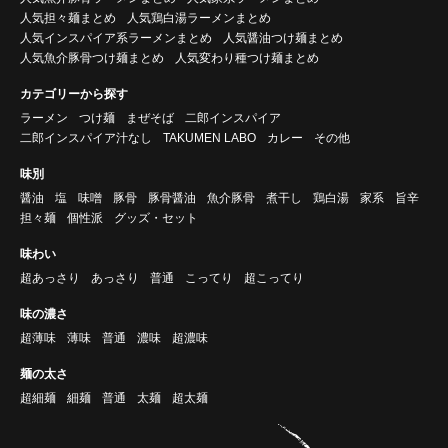
人気担々麺まとめ
人気鶏白湯ラーメンまとめ
人気インスパイア系ラーメンまとめ
人気醤油つけ麺まとめ
人気魚介豚骨つけ麺まとめ
人気変わり種つけ麺まとめ
カテゴリーから探す
ラーメン
つけ麺
まぜそば
二郎インスパイア
二郎インスパイア汁なし
TAKUMEN LABO
カレー
その他
味別
醤油
塩
味噌
豚骨
豚骨醤油
魚介豚骨
煮干し
鶏白湯
家系
旨辛
担々麺
個性派
グッズ・セット
味わい
超あっさり
あっさり
普通
こってり
超こってり
味の濃さ
超薄味
薄味
普通
濃味
超濃味
麺の太さ
超細麺
細麺
普通
太麺
超太麺