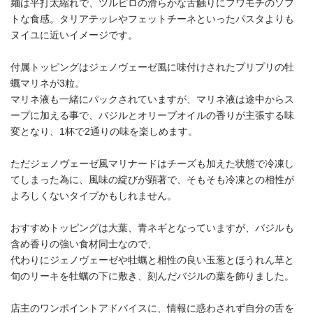
麺は平打太縮れで、ツルピロの滑らかな舌触りにフワモチのソフ
トな食感。タリアテッレやフェットチーネといったパスタよりも
ヌイユに近いイメージです。
付属トッピングはジェノヴェーゼ風に味付けされたプリプリの牡
蠣マリネが3粒。
マリネ液も一緒にパックされていますが、マリネ液は途中からス
ープに加える事で、バジルとオリーブオイルの香りが主張する味
変となり、1杯で2通りの味を楽しめます。
ただジェノヴェーゼ風マリナードはチーズも加えた状態で冷凍し
てしまった為に、風味の綻びが顕著で、そもそも冷凍との相性が
よろしくないタイプかもしれません。
おすすめトッピングは大葉、青ネギとなっていますが、バジルも
含め香りの強い食材同士なので、
代わりにジェノヴェーゼや牡蠣と相性の良い玉葱とほうれん草と
旬のリーキを牡蠣の下に敷き、刻んだバジルの葉を飾りました。
店主のワンポイントアドバイスに、情報に惑わされず自分の舌を