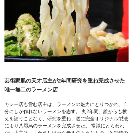
芸術家肌の天才店主が2年間研究を重ね完成させた
唯一無二のラーメン店
カレー店も営む店主は、ラーメンの魅力にとりつかれ、自
分にしか作れないラーメンを志す。 丸2年間、誰からも教
えを請うことなく、研究を重ね、遂に完全オリジナル製法
により八咫烏のラーメンを完成させた。 常識にとらわれ
ない店主は、「かえしはカクテルのようなもの」と独特の