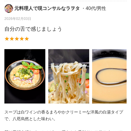
元料理人で現コンサルなラヲタ
・40代/男性
2026年02月03日
自分の舌で感じましょう
スープは白ワインの香るまろやかクリーミーな洋風の白湯タイプ
で、八咫烏然とした味わい。