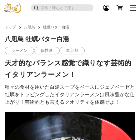
トップ
八咫烏
牡蠣バター白湯
八咫烏 牡蠣バター白湯
ラーメン
個性派
東京都
天才的なバランス感覚で織りなす芸術的
イタリアンラーメン！
種々の食材を用いた白湯スープをベースにジェノベーゼと
牡蠣をトッピングしたイタリアンラーメンは風味豊かな仕
上がり！芸術的とも言えるクオリティを体感せよ！