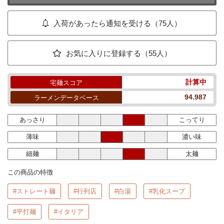
入荷があったら通知を受ける（75人）
お気に入りに登録する（55人）
計算中
宅麺スコア
94.987
ラーメンデータベース
あっさり
こってり
薄味
濃い味
細麺
太麺
この商品の特徴
#ストレート麺
#行列店
#白湯
#乳化スープ
#平打麺
#イタリア