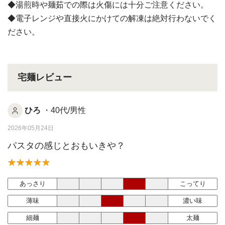
◆湯煎時や麺茹での際は火傷には十分ご注意ください。
◆電子レンジや直接火にかけての解凍は絶対行わないでく
ださい。
宅麺レビュー
ひろ
・40代/男性
2026年05月24日
パスタの感じとおもいきや？
あっさり
こってり
薄味
濃い味
細麺
太麺