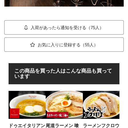
入荷があったら通知を受ける（75人）
お気に入りに登録する（55人）
この商品を買った人はこんな商品も買って
います
錦 
内
ぁ麺
地元
が放
ドゥエイタリアン
尾道ラーメン 喰
ラーメンフクロウ