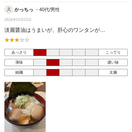
かっちっ
・40代/男性
2026年03月22日
淡麗醤油はうまいが、肝心のワンタンが…
あっさり
こってり
薄味
濃い味
細麺
太麺