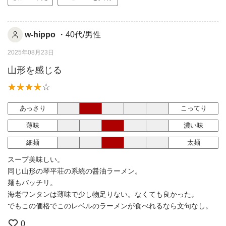
w-hippo
・40代/男性
2025年08月23日
山形を感じる
あっさり
こってり
薄味
濃い味
細麺
太麺
スープ美味しい。
同じ山形の琴平荘の系統の醤油ラーメン。
麺もバッチリ。
海老ワンタンは薄味で少し物足りない。なくても良かった。
でもこの価格でこのレベルのラーメンが食べれるなら文句なし。
0