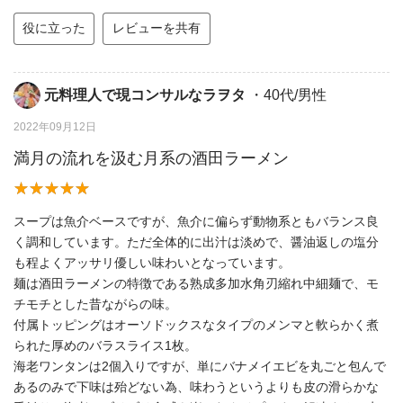
役に立った
レビューを共有
元料理人で現コンサルなラヲタ
・40代/男性
2022年09月12日
満月の流れを汲む月系の酒田ラーメン
スープは魚介ベースですが、魚介に偏らず動物系ともバランス良
く調和しています。ただ全体的に出汁は淡めで、醤油返しの塩分
も程よくアッサリ優しい味わいとなっています。
麺は酒田ラーメンの特徴である熟成多加水角刃縮れ中細麺で、モ
チモチとした昔ながらの味。
付属トッピングはオーソドックスなタイプのメンマと軟らかく煮
られた厚めのバラスライス1枚。
海老ワンタンは2個入りですが、単にバナメイエビを丸ごと包んで
あるのみで下味は殆どない為、味わうというよりも皮の滑らかな