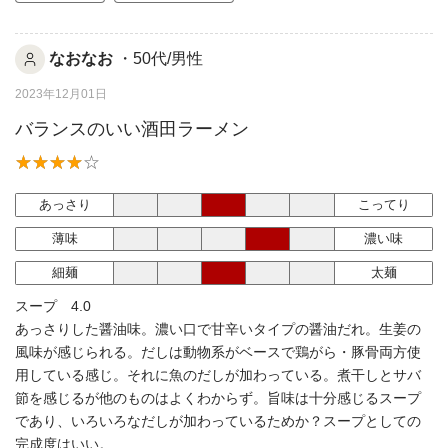
なおなお
・50代/男性
2023年12月01日
バランスのいい酒田ラーメン
あっさり
こってり
薄味
濃い味
細麺
太麺
スープ 4.0
あっさりした醤油味。濃い口で甘辛いタイプの醤油だれ。生姜の
風味が感じられる。だしは動物系がベースで鶏がら・豚骨両方使
用している感じ。それに魚のだしが加わっている。煮干しとサバ
節を感じるが他のものはよくわからず。旨味は十分感じるスープ
であり、いろいろなだしが加わっているためか？スープとしての
完成度はいい。