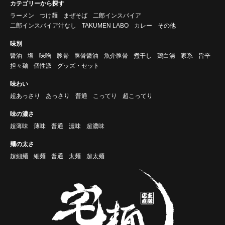
カテゴリーから探す
ラーメン
つけ麺
まぜそば
二郎インスパイア
二郎インスパイア汁なし
TAKUMEN LABO
カレー
その他
味別
醤油
塩
味噌
豚骨
豚骨醤油
魚介豚骨
煮干し
鶏白湯
家系
旨辛
担々麺
個性派
グッズ・セット
味わい
超あっさり
あっさり
普通
こってり
超こってり
味の濃さ
超薄味
薄味
普通
濃味
超濃味
麺の太さ
超細麺
細麺
普通
太麺
超太麺