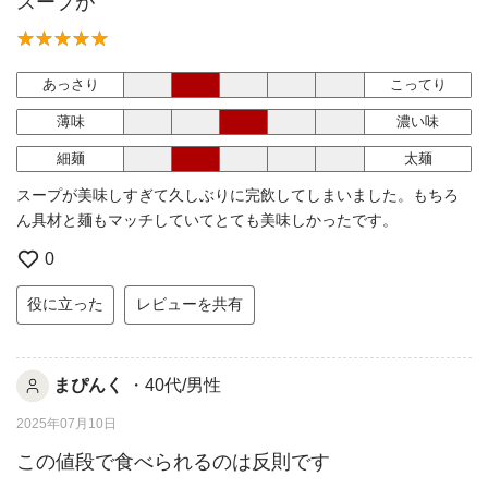
スープが
あっさり
こってり
薄味
濃い味
細麺
太麺
スープが美味しすぎて久しぶりに完飲してしまいました。もちろ
ん具材と麺もマッチしていてとても美味しかったです。
0
役に立った
レビューを共有
まぴんく
・40代/男性
2025年07月10日
この値段で食べられるのは反則です