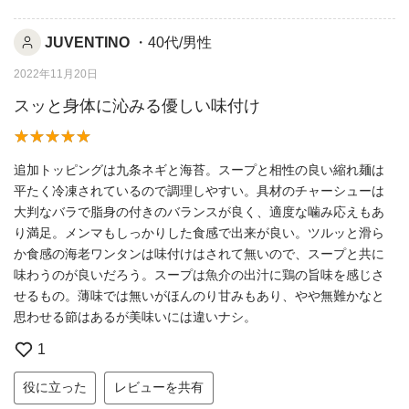
JUVENTINO
・40代/男性
2022年11月20日
スッと身体に沁みる優しい味付け
追加トッピングは九条ネギと海苔。スープと相性の良い縮れ麺は
平たく冷凍されているので調理しやすい。具材のチャーシューは
大判なバラで脂身の付きのバランスが良く、適度な噛み応えもあ
り満足。メンマもしっかりした食感で出来が良い。ツルッと滑ら
か食感の海老ワンタンは味付けはされて無いので、スープと共に
味わうのが良いだろう。スープは魚介の出汁に鶏の旨味を感じさ
せるもの。薄味では無いがほんのり甘みもあり、やや無難かなと
思わせる節はあるが美味いには違いナシ。
1
役に立った
レビューを共有