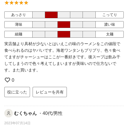
あっさり
こってり
薄味
濃い味
細麺
太麺
実店舗より具材が少ないとはいえこの味のラーメンをこの値段で
食べられるのはヤバいです。海老ワンタンもプリプリ、色々食べ
てますがチャーシューはここが一番好きです。後スープは飲み干
してしまうので色々考えてしまいますが美味いので仕方ないで
す。また買います。
0
役に立った
レビューを共有
むくちゃん
・40代/男性
2023年07月14日