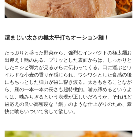
凄まじい太さの極太平打ちオーション麺！
たっぷりと盛った野菜から、強烈なインパクトの極太麺お
出迎え！艶のある、プリッとした表面からは、しっかりと
したコシと弾力が見るからに伝わってくる。口に運ぶとワ
イルドな小麦の香りが感じられ、ワシワシとした食感の後
にもちっとした弾力が歯に響き渡る。太さもさることなが
ら、麺の一本一本の長さも超特徴的。噛み締めるというよ
りは、噛みちぎるという表現が正しいだろうか。それほど
歯応えの良い高密度な「綱」のような仕上がりのため、豪
快に喰らいついて食して欲しい。