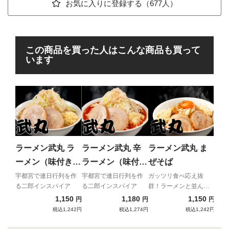
お気に入りに登録する（677人）
この商品を買った人はこんな商品も買って
います
ラ
ま
辛さ
深い
ラーメン武丸 ラ
ラーメン武丸 辛
ラーメン武丸 ま
の辛
ーメン（味付き
ラーメン（味付き
ぜそば
感覚
脂）
脂）
ぜそ
宇都宮で連日行列を作
宇都宮で連日行列を作
ガッツリ食べ応え抜
る二郎インスパイア
る二郎インスパイア
群！ラーメンと並んで
絶大な人気を誇る超人
1,150
1,180
1,150
円
円
円
気商品がついに宅麺に
税込1,242円
税込1,274円
税込1,242円
登場！