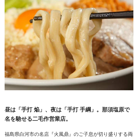
昼は「手打 焔」、夜は「手打 手綱」。那須塩原で
名を馳せる二毛作営業店。
福島県白河市の名店『火風鼎』のご子息が切り盛りする両