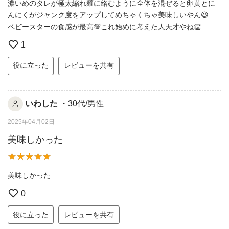
濃いめのタレが極太縮れ麺に絡むように全体を混ぜると卵黄とに
んにくがジャンク度をアップしてめちゃくちゃ美味しいやん😆
ベビースターの食感が最高💯これ始めに考えた人天才やね👏
1
役に立った
レビューを共有
いわした
・30代/男性
2025年04月02日
美味しかった
美味しかった
0
役に立った
レビューを共有