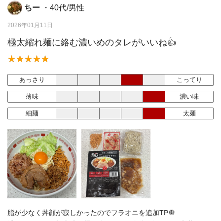
ちー
・40代/男性
2026年01月11日
極太縮れ麺に絡む濃いめのタレがいいね👍
あっさり
こってり
薄味
濃い味
細麺
太麺
脂が少なく丼顔が寂しかったのでフラオニを追加TP🧅