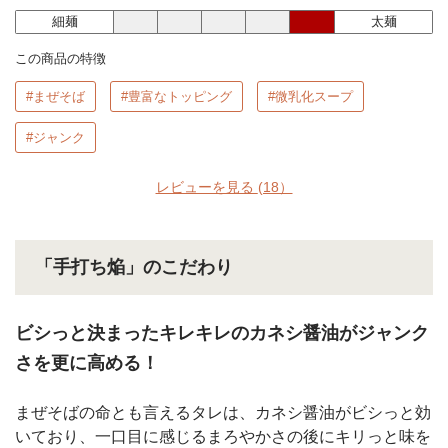
細麺
太麺
この商品の特徴
#まぜそば
#豊富なトッピング
#微乳化スープ
#ジャンク
レビューを見る
(18）
「手打ち焔」のこだわり
ビシっと決まったキレキレのカネシ醤油がジャンク
さを更に高める！
まぜそばの命とも言えるタレは、カネシ醤油がビシっと効
いており、一口目に感じるまろやかさの後にキリっと味を