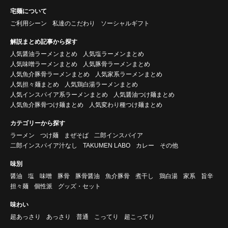
宅麺について
ご利用シーン
私達のこだわり
ソーシャルギフト
解説まとめ記事から探す
人気醤油ラーメンまとめ
人気塩ラーメンまとめ
人気味噌ラーメンまとめ
人気豚骨ラーメンまとめ
人気魚介豚骨ラーメンまとめ
人気家系ラーメンまとめ
人気担々麺まとめ
人気鶏白湯ラーメンまとめ
人気インスパイア系ラーメンまとめ
人気醤油つけ麺まとめ
人気魚介豚骨つけ麺まとめ
人気変わり種つけ麺まとめ
カテゴリーから探す
ラーメン
つけ麺
まぜそば
二郎インスパイア
二郎インスパイア汁なし
TAKUMEN LABO
カレー
その他
味別
醤油
塩
味噌
豚骨
豚骨醤油
魚介豚骨
煮干し
鶏白湯
家系
旨辛
担々麺
個性派
グッズ・セット
味わい
超あっさり
あっさり
普通
こってり
超こってり