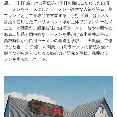
店。「手打 焔」は白河伝統の手打ち麺にこだわった白河
ラーメンをベースにしたラーメンが絶大な人気を誇る。別
ブランドとして夜専門で営業する「手打 手綱」はカネシ
醤油を使用した二郎リスペクト系が主体でジャンキーなメ
ニューが話題だ。繊細な味の白河ラーメン、片や中毒性の
ある二郎系と両極端なラーメンを手がける小白井店主は、
高校時代から白河ラーメンの基礎を学び、「火風鼎」で修
行した後「手打 焔」を開業。白河ラーメンの伝統を受け
継ぎながらさらにたゆまぬ努力と研究を重ね、究極のラー
メンを生み出している。