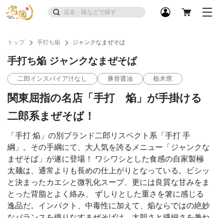
トップ
手打ち焔
ジャンクなまぜそば
手打ち焔 ジャンクなまぜそば
二郎インスパイア汁なし
豚骨醤油
栃木県
関東屈指の名店「手打 焔」が手掛ける
二郎系まぜそば！
「手打 焔」の別ブランド二郎リスペクト系「手打 手
綱」。その手綱にて、大人気を誇るメニュー「ジャンクな
まぜそば」が遂に登場！ ワシワシとした食感の自家製極
太麺は、通常よりも長めの仕上がりとなっている。ビシッ
と決まったカエシと微乳化スープ、更には良質な甘みをま
とった背脂とよく絡み、 ずしりとした重さを箸に感じる
逸品だ。インパクト、中毒性に加えて、焔ならではの絶妙
なバランスを織りなすまぜそばは、大胆さと繊細さを兼ね