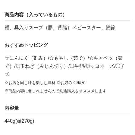
商品内容（入っているもの）
麺、具入りスープ（豚、背脂）ベビースター、鰹節
おすすめトッピング
☆にんにく（刻み）/☆もやし（茹で）/☆キャベツ（茹
で）/◎玉ねぎ（みじん切り）/◎生卵/◎マヨネーズ/◯チー
ズ
☆お店と同じ味を楽しむ具材 ◎お好み ◯味変
※商品内容に含まれませんので別途購入をオススメします
内容量
440g(麺270g)