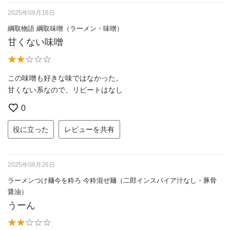
2025年09月16日
綱取物語 綱取味噌（ラーメン・味噌）
甘くない味噌
この味噌も好きな味ではなかった。
甘くない系なので、リピートはなし
0
役に立った
レビューを共有
2025年06月26日
ラーメンつけ麺今を粋ろ 今粋混ぜ麺（二郎インスパイア汁なし・豚骨
醤油）
うーん