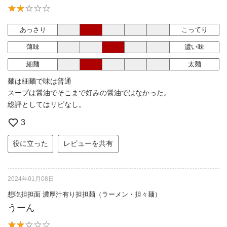
あっさり
こってり
薄味
濃い味
細麺
太麺
麺は細麺で味は普通
スープは醤油でそこまで好みの醤油ではなかった。
総評としてはリピなし。
3
役に立った
レビューを共有
2024年01月08日
想吃担担面 濃厚汁有り担担麺（ラーメン・担々麺）
うーん