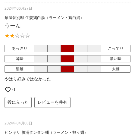
2024年06月27日
麺屋音別邸 生姜鶏白湯（ラーメン・鶏白湯）
うーん
あっさり
こってり
薄味
濃い味
細麺
太麺
やはり好みではなかった
0
役に立った
レビューを共有
2024年04月08日
ビンギリ 勝浦タンタン麺（ラーメン・担々麺）