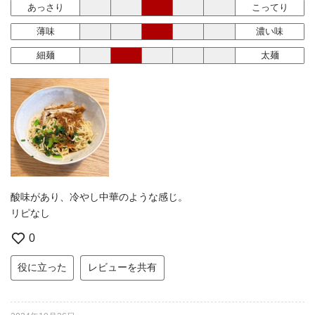
あっさり
こってり
薄味
濃い味
細麺
太麺
酸味があり、冷やし中華のような感じ。
リピなし
0
役に立った
レビューを共有