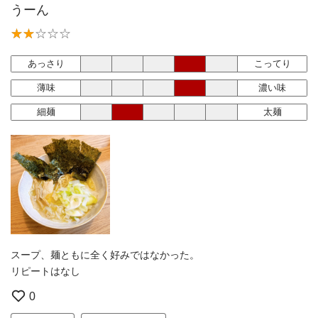
うーん
あっさり
こってり
薄味
濃い味
細麺
太麺
スープ、麺ともに全く好みではなかった。
リピートはなし
0