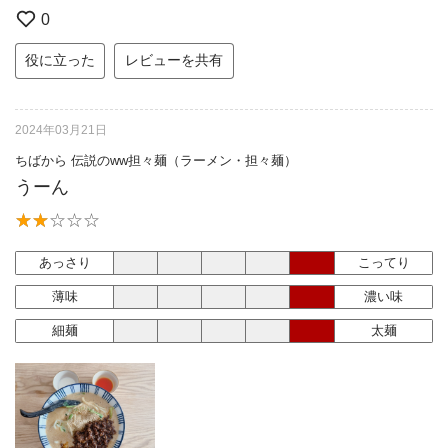
0
役に立った
レビューを共有
2024年03月21日
ちばから 伝説のww担々麺（ラーメン・担々麺）
うーん
あっさり
こってり
薄味
濃い味
細麺
太麺