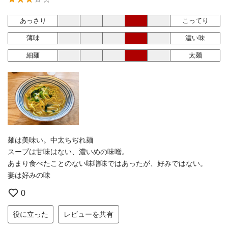
あっさり
こってり
薄味
濃い味
細麺
太麺
麺は美味い。中太ちぢれ麺
スープは甘味はない、濃いめの味噌。
あまり食べたことのない味噌味ではあったが、好みではない。
妻は好みの味
0
役に立った
レビューを共有