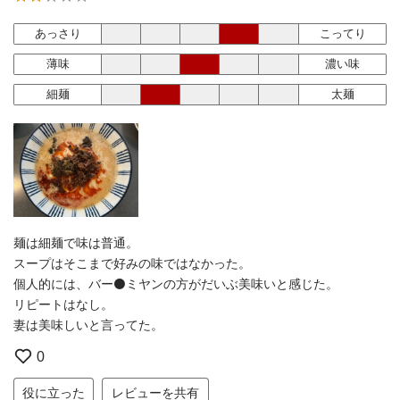
あっさり
こってり
薄味
濃い味
細麺
太麺
麺は細麺で味は普通。
スープはそこまで好みの味ではなかった。
個人的には、バー⚫️ミヤンの方がだいぶ美味いと感じた。
リピートはなし。
妻は美味しいと言ってた。
0
役に立った
レビューを共有