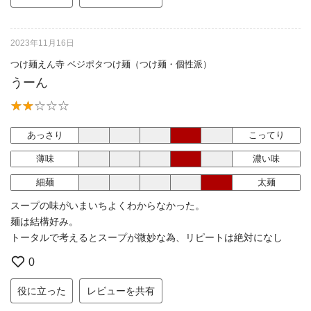
2023年11月16日
つけ麺えん寺 ベジポタつけ麺（つけ麺・個性派）
うーん
あっさり
こってり
薄味
濃い味
細麺
太麺
スープの味がいまいちよくわからなかった。
麺は結構好み。
トータルで考えるとスープが微妙な為、リピートは絶対になし
0
役に立った
レビューを共有