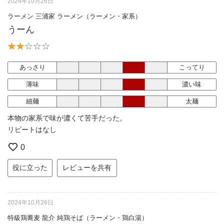
2024年10月26日
ラーメン 三浦家 ラーメン（ラーメン・家系）
うーん
あっさり
こってり
薄味
濃い味
細麺
太麺
本物の家系で味が濃くて苦手だった。
リピートはなし
0
役に立った
レビューを共有
2024年10月26日
特級鶏蕎麦 龍介 純鶏そば（ラーメン・鶏白湯）