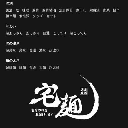
味別
醤油
塩
味噌
豚骨
豚骨醤油
魚介豚骨
煮干し
鶏白湯
家系
旨辛
担々麺
個性派
グッズ・セット
味わい
超あっさり
あっさり
普通
こってり
超こってり
味の濃さ
超薄味
薄味
普通
濃味
超濃味
麺の太さ
超細麺
細麺
普通
太麺
超太麺