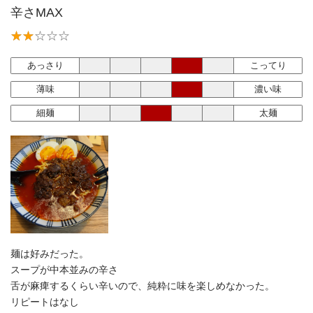
辛さMAX
あっさり
こってり
薄味
濃い味
細麺
太麺
麺は好みだった。
スープが中本並みの辛さ
舌が麻痺するくらい辛いので、純粋に味を楽しめなかった。
リピートはなし