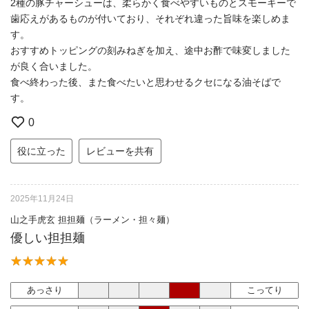
2種の豚チャーシューは、柔らかく食べやすいものとスモーキーで
歯応えがあるものが付いており、それぞれ違った旨味を楽しめま
す。
おすすめトッピングの刻みねぎを加え、途中お酢で味変しました
が良く合いました。
食べ終わった後、また食べたいと思わせるクセになる油そばで
す。
0
役に立った
レビューを共有
2025年11月24日
山之手虎玄 担担麺（ラーメン・担々麺）
優しい担担麺
あっさり
こってり