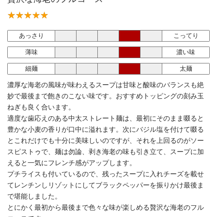
あっさり
こってり
薄味
濃い味
細麺
太麺
濃厚な海老の風味が味わえるスープは甘味と酸味のバランスも絶
妙で最後まで飽きのこない味です。おすすめトッピングの刻み玉
ねぎも良く合います。
適度な歯応えのある中太ストレート麺は、最初にそのまま啜ると
豊かな小麦の香りが口中に溢れます。次にバジル塩を付けて啜る
とこれだけでも十分に美味しいのですが、それを上回るのがソー
スピストゥで、麺は勿論、剥き海老の味も引き立て、スープに加
えると一気にフレンチ感がアップします。
プチライスも付いているので、残ったスープに入れチーズを載せ
てレンチンしリゾットにしてブラックペッパーを振りかけ最後ま
で堪能しました。
とにかく最初から最後まで色々な味が楽しめる贅沢な海老のフル