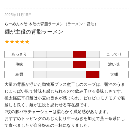
2025年11月15日
らーめん木陰 木陰の背脂ラーメン（ラーメン・醤油）
麺が主役の背脂ラーメン
あっさり
こってり
薄味
濃い味
細麺
太麺
大量の背脂が浮いた動物系プラス煮干しのスープは、醤油のうま
じょっぱい味で甘味も感じられるので飲み干せる美味しさです。
極太幅広平打麺は小麦の旨さが感じられ、ピロピロモチモチで喉
越しも良く、麺が主役と思わせる存在感です。
2枚の豚バラチャーシューは柔らかく満足感があります。
おすすめトッピングのみじん切り生玉ねぎを加えて燕三条系にし
て食べましたが自分好みの一杯になりました。