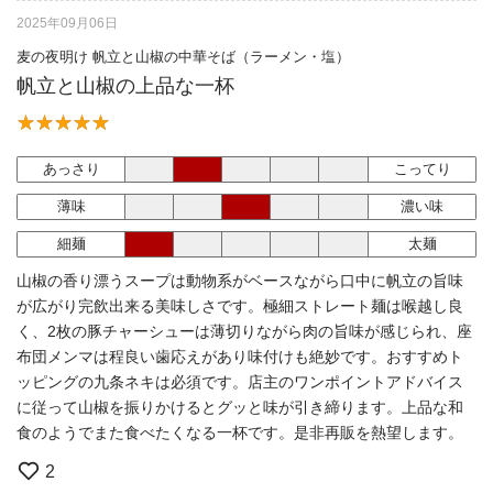
2025年09月06日
麦の夜明け 帆立と山椒の中華そば（ラーメン・塩）
帆立と山椒の上品な一杯
あっさり
こってり
薄味
濃い味
細麺
太麺
山椒の香り漂うスープは動物系がベースながら口中に帆立の旨味
が広がり完飲出来る美味しさです。極細ストレート麺は喉越し良
く、2枚の豚チャーシューは薄切りながら肉の旨味が感じられ、座
布団メンマは程良い歯応えがあり味付けも絶妙です。おすすめト
ッピングの九条ネキは必須です。店主のワンポイントアドバイス
に従って山椒を振りかけるとグッと味が引き締ります。上品な和
食のようでまた食べたくなる一杯です。是非再販を熱望します。
2