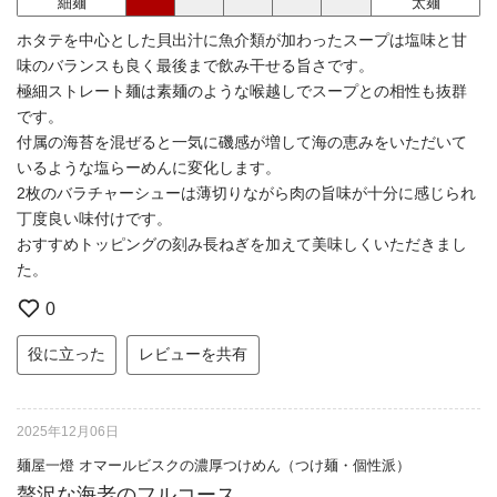
細麺
太麺
ホタテを中心とした貝出汁に魚介類が加わったスープは塩味と甘
味のバランスも良く最後まで飲み干せる旨さです。
極細ストレート麺は素麺のような喉越しでスープとの相性も抜群
です。
付属の海苔を混ぜると一気に磯感が増して海の恵みをいただいて
いるような塩らーめんに変化します。
2枚のバラチャーシューは薄切りながら肉の旨味が十分に感じられ
丁度良い味付けです。
おすすめトッピングの刻み長ねぎを加えて美味しくいただきまし
た。
0
役に立った
レビューを共有
2025年12月06日
麺屋一燈 オマールビスクの濃厚つけめん（つけ麺・個性派）
贅沢な海老のフルコース