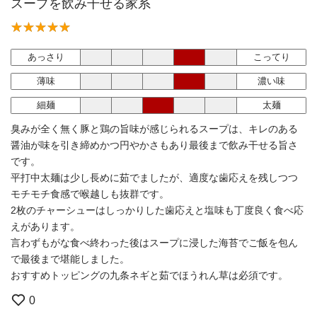
スープを飲み干せる家系
あっさり
こってり
薄味
濃い味
細麺
太麺
臭みが全く無く豚と鶏の旨味が感じられるスープは、キレのある
醤油が味を引き締めかつ円やかさもあり最後まで飲み干せる旨さ
です。
平打中太麺は少し長めに茹でましたが、適度な歯応えを残しつつ
モチモチ食感で喉越しも抜群です。
2枚のチャーシューはしっかりした歯応えと塩味も丁度良く食べ応
えがあります。
言わずもがな食べ終わった後はスープに浸した海苔でご飯を包ん
で最後まで堪能しました。
おすすめトッピングの九条ネギと茹でほうれん草は必須です。
0