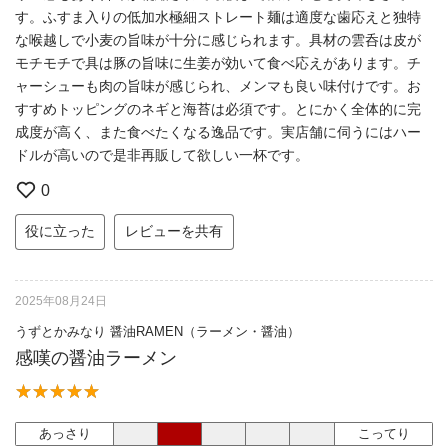
す。ふすま入りの低加水極細ストレート麺は適度な歯応えと独特
な喉越しで小麦の旨味が十分に感じられます。具材の雲呑は皮が
モチモチで具は豚の旨味に生姜が効いて食べ応えがあります。チ
ャーシューも肉の旨味が感じられ、メンマも良い味付けです。お
すすめトッピングのネギと海苔は必須です。とにかく全体的に完
成度が高く、また食べたくなる逸品です。実店舗に伺うにはハー
ドルが高いので是非再販して欲しい一杯です。
0
役に立った
レビューを共有
2025年08月24日
うずとかみなり 醤油RAMEN（ラーメン・醤油）
感嘆の醤油ラーメン
あっさり
こってり