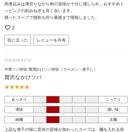
肉煮込みは薄切りながら肉の旨味が十分に感じられ、おすすめト
ッピングの刻みねぎも良く合います。
残ったスープで雑炊を作り最後まで堪能しました。
2
役に立った
レビューを共有
2025年09月27日
中華ソバ伊吹 豊潤かけソバ伊吹（ラーメン・煮干し）
贅沢なかけソバ
あっさり
こってり
薄味
濃い味
細麺
太麺
上品な煮干の味に昆布の旨味が加わったスープは、麺を入れる前