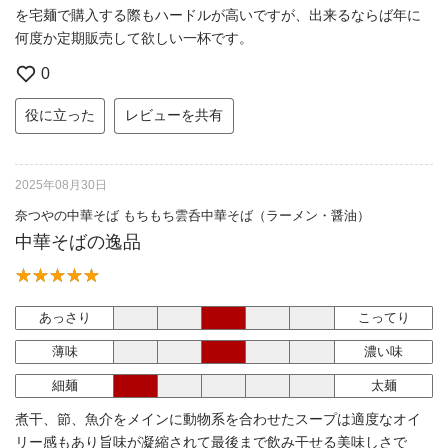
を宅麺で購入する際もハードルが高いですが、出来るならば年に
何度か定期販売して欲しい一杯です。
0
役に立った
レビューを共有
2025年08月30日
奈つやの中華そば もちもち雲呑中華そば（ラーメン・醤油）
中華そばの逸品
あっさり
こってり
薄味
濃い味
細麺
太麺
煮干、節、魚介をメインに動物系を合わせたスープは適度なオイ
リー感もあり旨味が凝縮されて最後まで飲み干せる美味しさで