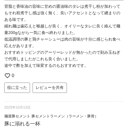
背脂と香味油の旨味に甘めの醤油味のタレは煮干し粉が加わって
もそれ程煮干し感は強く無く、良いアクセントとなって纏まりの
ある味です。
縮れ麺は歯応えと喉越しが良く、オイリーなタレに良く絡んで麺
量200gながら一気に食べ終わりました。
低温調理の豚と鶏チャーシューは肉の旨味が十分に感じられ食べ
応えがあります。
おすすめトッピングのアーリーレッドが無かったので刻み玉ねぎ
で代用しましたがこれも良く合いました。
途中で酢を加えて味変するのもおすすめです。
0
役に立った
レビューを共有
2025年10月13日
麺屋豚セメント 豚セメントラーメン（ラーメン・豚骨）
豚に溺れる一杯