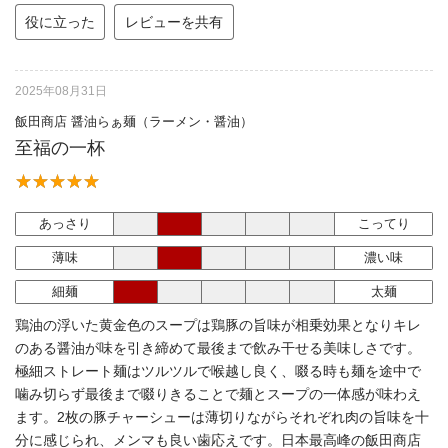
役に立った
レビューを共有
2025年08月31日
飯田商店 醤油らぁ麺（ラーメン・醤油）
至福の一杯
あっさり
こってり
薄味
濃い味
細麺
太麺
鶏油の浮いた黄金色のスープは鶏豚の旨味が相乗効果となりキレ
のある醤油が味を引き締めて最後まで飲み干せる美味しさです。
極細ストレート麺はツルツルで喉越し良く、啜る時も麺を途中で
噛み切らず最後まで啜りきることで麺とスープの一体感が味わえ
ます。2枚の豚チャーシューは薄切りながらそれぞれ肉の旨味を十
分に感じられ、メンマも良い歯応えです。日本最高峰の飯田商店