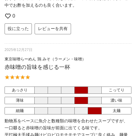
中でお酢を加えるのも良く合います。
0
役に立った
レビューを共有
2025年12月27日
東京味噌らーめん 鶉 みそ（ラーメン・味噌）
赤味噌の旨味を感じる一杯
あっさり
こってり
薄味
濃い味
細麺
太麺
動物系をベースに魚介と数種類の味噌を合わせたスープですが、
一口啜ると赤味噌の旨味が前面に出てくる味です。
平打極太手揉み麺はピロピロモチモチでスープに良く絡み、麺量