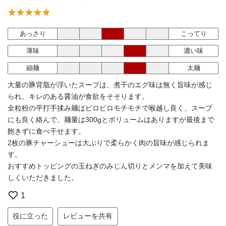
あっさり
こってり
薄味
濃い味
細麺
太麺
大量の豚背脂が浮いたスープは、煮干のエグ味は無く旨味が感じ
られ、キレのある醤油が食欲をそそります。
全粒粉の平打手揉み麺はピロピロモチモチで喉越し良く、スープ
にも良く絡んで、麺量は300gとボリュームはありますが最後まで
飽きずに食べ干せます。
2枚の豚チャーシューは大ぶりで柔らかく肉の旨味が感じられま
す。
おすすめトッピングの玉ねぎのみじん切りとメンマを加えて美味
しくいただきました。
1
役に立った
レビューを共有