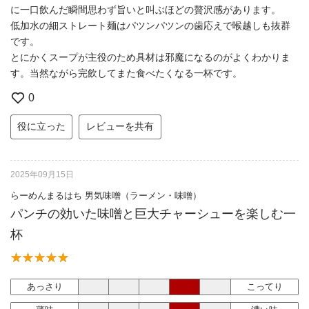
に一口飲んだ瞬間思わず旨いと叫ぶほどの贅沢感があります。
低加水の細ストレート麺はパツンパツンの歯応えで喉越しも抜群
です。
とにかくスープが主役のため具材は邪魔になるのがよくわかりま
す。当然ながら完飲してまた食べたくなる一杯です。
0
役に立った
レビューを共有
2025年09月15日
らーめんまるはち 男気味噌（ラーメン・味噌）
パンチの効いた味噌と巨大チャーシューを楽しむ一
杯
あっさり
こってり