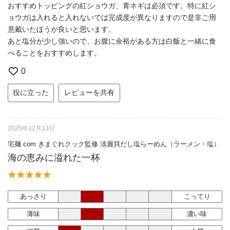
おすすめトッピングの紅ショウガ、青ネギは必須です。特に紅シ
ョウガは入れると入れないでは完成度が異なりますので是非ご用
意戴いたほうが良いと思います。
あと塩分が少し強いので、お腹に余裕がある方は白飯と一緒に食
べることをおすすめします。
0
役に立った
レビューを共有
2025年12月13日
宅麺.com きまぐれクック監修 淡麗貝だし塩らーめん（ラーメン・塩）
海の恵みに溢れた一杯
あっさり
こってり
薄味
濃い味