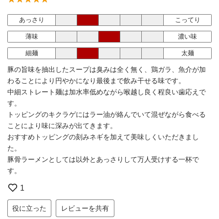
あっさり
こってり
薄味
濃い味
細麺
太麺
豚の旨味を抽出したスープは臭みは全く無く、鶏ガラ、魚介が加
わることにより円やかになり最後まで飲み干せる味です。
中細ストレート麺は加水率低めながら喉越し良く程良い歯応えで
す。
トッピングのキクラゲにはラー油が絡んでいて混ぜながら食べる
ことにより味に深みが出てきます。
おすすめトッピングの刻みネギを加えて美味しくいただきまし
た。
豚骨ラーメンとしては以外とあっさりして万人受けする一杯で
す。
1
役に立った
レビューを共有