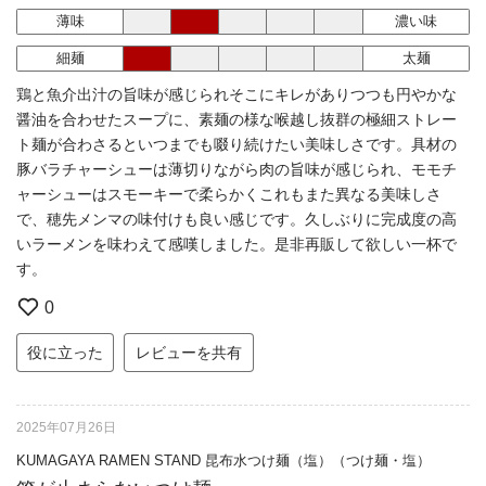
薄味
濃い味
細麺
太麺
鶏と魚介出汁の旨味が感じられそこにキレがありつつも円やかな
醤油を合わせたスープに、素麺の様な喉越し抜群の極細ストレー
ト麺が合わさるといつまでも啜り続けたい美味しさです。具材の
豚バラチャーシューは薄切りながら肉の旨味が感じられ、モモチ
ャーシューはスモーキーで柔らかくこれもまた異なる美味しさ
で、穂先メンマの味付けも良い感じです。久しぶりに完成度の高
いラーメンを味わえて感嘆しました。是非再販して欲しい一杯で
す。
0
役に立った
レビューを共有
2025年07月26日
KUMAGAYA RAMEN STAND 昆布水つけ麺（塩）（つけ麺・塩）