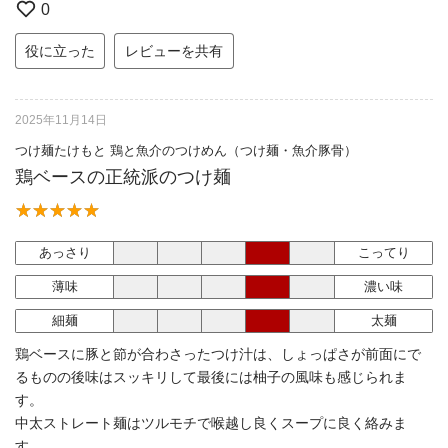
0
役に立った
レビューを共有
2025年11月14日
つけ麺たけもと 鶏と魚介のつけめん（つけ麺・魚介豚骨）
鶏ベースの正統派のつけ麺
あっさり
こってり
薄味
濃い味
細麺
太麺
鶏ベースに豚と節が合わさったつけ汁は、しょっぱさが前面にで
るものの後味はスッキリして最後には柚子の風味も感じられま
す。
中太ストレート麺はツルモチで喉越し良くスープに良く絡みま
す。