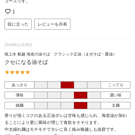
コースです。
1
役に立った
レビューを共有
2025年11月29日
桜上水 船越 海老の油そば クラシック正油（まぜそば・醤油）
クセになる油そば
あっさり
こってり
薄味
濃い味
細麺
太麺
香りが強くコクのある正油ダレは甘味も感じられ、海老油が加わ
ることにより更に風味が増して食欲をそそります。
中太縮れ麺はモチモチでタレに良く絡み喉越しも抜群です。