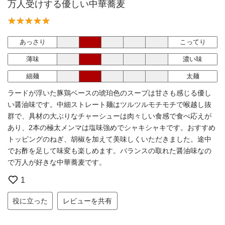
万人受けする優しい中華蕎麦
あっさり
こってり
薄味
濃い味
細麺
太麺
ラードが浮いた豚鶏ベースの琥珀色のスープは甘さも感じる優し
い醤油味です。中細ストレート麺はツルツルモチモチで喉越し抜
群で、具材の大ぶりなチャーシューは肉々しい食感で食べ応えが
あり、2本の極太メンマは塩味強めでシャキシャキです。おすすめ
トッピングのねぎ、胡椒を加えて美味しくいただきました。途中
でお酢を足して味変も楽しめます。バランスの取れた醤油味なの
で万人が好きな中華蕎麦です。
1
役に立った
レビューを共有