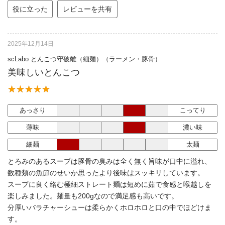
役に立った
レビューを共有
2025年12月14日
scLabo とんこつ守破離（細麺）（ラーメン・豚骨）
美味しいとんこつ
あっさり
こってり
薄味
濃い味
細麺
太麺
とろみのあるスープは豚骨の臭みは全く無く旨味が口中に溢れ、
数種類の魚節のせいか思ったより後味はスッキリしています。
スープに良く絡む極細ストレート麺は短めに茹で食感と喉越しを
楽しみました。麺量も200gなので満足感も高いです。
分厚いバラチャーシューは柔らかくホロホロと口の中でほどけま
す。