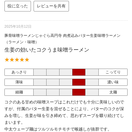
役に立った
レビューを共有
2025年10月12日
豚骨味噌ラーメンじゃぐら高円寺 肉煮込みバター生姜味噌ラーメン
（ラーメン・味噌）
生姜の効いたコクうま味噌ラーメン
あっさり
こってり
薄味
濃い味
細麺
太麺
コクのある甘めの味噌スープはこれだけでも十分に美味しいので
すが、付属のバター生姜を混ぜることにより、バターのコクが深
みを増し、生姜が味を引き締めて、思わずスープを啜り続けてし
まいます。
中太ウェーブ麺はツルツルモチモチで喉越しが抜群です。