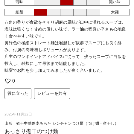
薄味
濃い味
細麺
太麺
八角の香りが食欲をそそり胡麻の風味が口中に溢れるスープは、
塩味は強くなく甘めの優しい味で、ラー油の程良い辛さも心地良
く食べやすい味です。
黄緑色の極細ストレート麺は喉越しが抜群でスープにも良く絡
み、付属の肉味噌もボリュームがあります。
店主のワンポイントアドバイスに従って、残ったスープに白飯を
投入し、雑炊にして最後まで堪能しました。
味変でお酢を少し加えてみましたが良く合いました。
0
役に立った
レビューを共有
2025年11月22日
山形 煮干中華蕎麦あらた シンチャンつけ麺（つけ麺・煮干し）
あっさり煮干のつけ麺