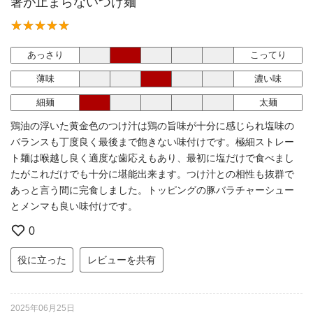
箸が止まらないつけ麺
あっさり
こってり
薄味
濃い味
細麺
太麺
鶏油の浮いた黄金色のつけ汁は鶏の旨味が十分に感じられ塩味の
バランスも丁度良く最後まで飽きない味付けです。極細ストレー
ト麺は喉越し良く適度な歯応えもあり、最初に塩だけで食べまし
たがこれだけでも十分に堪能出来ます。つけ汁との相性も抜群で
あっと言う間に完食しました。トッピングの豚バラチャーシュー
とメンマも良い味付けです。
0
役に立った
レビューを共有
2025年06月25日