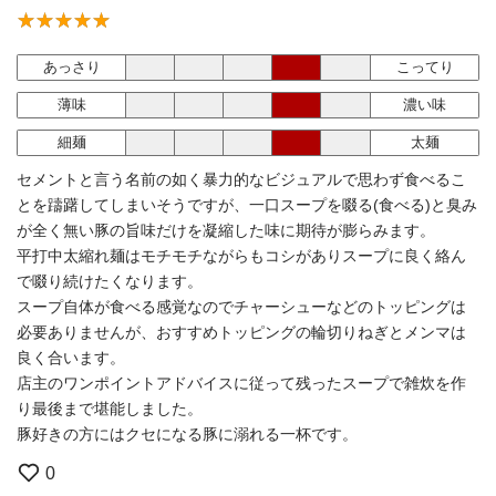
あっさり
こってり
薄味
濃い味
細麺
太麺
セメントと言う名前の如く暴力的なビジュアルで思わず食べるこ
とを躊躇してしまいそうですが、一口スープを啜る(食べる)と臭み
が全く無い豚の旨味だけを凝縮した味に期待が膨らみます。
平打中太縮れ麺はモチモチながらもコシがありスープに良く絡ん
で啜り続けたくなります。
スープ自体が食べる感覚なのでチャーシューなどのトッピングは
必要ありませんが、おすすめトッピングの輪切りねぎとメンマは
良く合います。
店主のワンポイントアドバイスに従って残ったスープで雑炊を作
り最後まで堪能しました。
豚好きの方にはクセになる豚に溺れる一杯です。
0