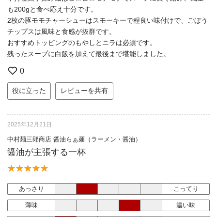
も200gと食べ応え十分です。
2枚の豚モモチャーシューはスモーキーで程良い味付けで、ごぼう
チップスは風味と食感が抜群です。
おすすめトッピングのもやしとニラは必須です。
残ったスープに白飯を加えて最後まで堪能しました。
0
役に立った
レビューを共有
2025年12月21日
中村麺三郎商店 醤油らぁ麺（ラーメン・醤油）
醤油が主張する一杯
あっさり
こってり
薄味
濃い味