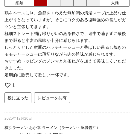
細麺
太麺
鶏をベースに豚、魚節をくわえた無加調の清湯スープは上品な仕
上がりとなっていますが、そこにコクのある塩味強めの醤油がガ
ツンと主張してきます。
極細ストレート麺は啜りがいのある長さで、途中で噛まずに最後
まで啜ると小麦の風味が十分に感じられます。
しっとりとした煮豚のバラチャーシューと香ばしい吊るし焼きの
モモチャーシューは薄切りながら肉の旨味が感じられます。
おすすめトッピングのメンマと九条ねぎを加えて美味しくいただ
きました。
定期的に販売して欲しい一杯です。
1
役に立った
レビューを共有
2025年12月20日
横浜ラーメン おか本 ラーメン（ラーメン・豚骨醤油）