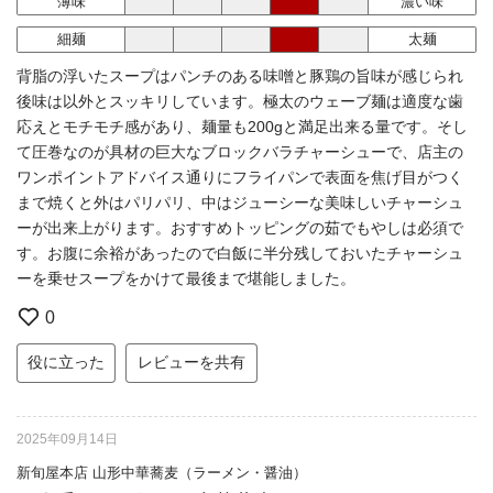
薄味
濃い味
細麺
太麺
背脂の浮いたスープはパンチのある味噌󠄀と豚鶏の旨味が感じられ
後味は以外とスッキリしています。極太のウェーブ麺は適度な歯
応えとモチモチ感があり、麺量も200gと満足出来る量です。そし
て圧巻なのが具材の巨大なブロックバラチャーシューで、店主の
ワンポイントアドバイス通りにフライパンで表面を焦げ目がつく
まで焼くと外はパリパリ、中はジューシーな美味しいチャーシュ
ーが出来上がります。おすすめトッピングの茹でもやしは必須で
す。お腹に余裕があったので白飯に半分残しておいたチャーシュ
ーを乗せスープをかけて最後まで堪能しました。
0
役に立った
レビューを共有
2025年09月14日
新旬屋本店 山形中華蕎麦（ラーメン・醤油）