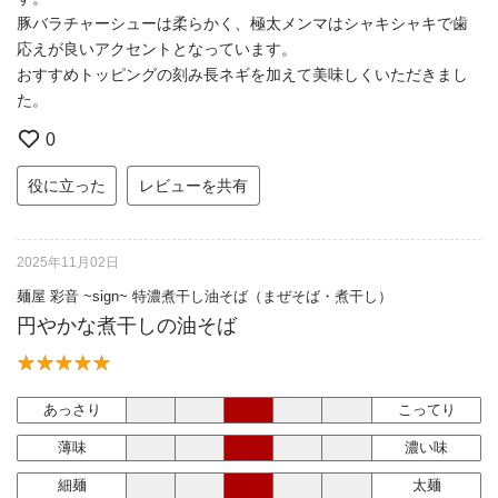
豚バラチャーシューは柔らかく、極太メンマはシャキシャキで歯
応えが良いアクセントとなっています。
おすすめトッピングの刻み長ネギを加えて美味しくいただきまし
た。
0
役に立った
レビューを共有
2025年11月02日
麺屋 彩音 ~sign~ 特濃煮干し油そば（まぜそば・煮干し）
円やかな煮干しの油そば
あっさり
こってり
薄味
濃い味
細麺
太麺