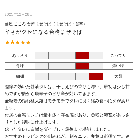
2025年12月28日
麺屋 こころ 台湾まぜそば（まぜそば・旨辛）
辛さがクセになる台湾まぜそば
あっさり
こってり
薄味
濃い味
細麺
太麺
鰹節の効いた醤油ダレは、干しえびの香りも漂い、最初は少し甘
めですが後から唐辛子のピリ辛が効いてきます。
全粒粉の縮れ極太麺はモチモチでタレに良く絡み食べ応えがあり
ます。
付属の台湾ミンチは量も多く存在感があり、魚粉と海苔があっさ
りとした後味に仕上げます。
残ったタレに白飯をダイブして最後まで堪能しました。
おすすめトッピングの刻みねぎ、刻みニラ、卵黄は必須です。途