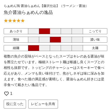
らぁめん鴇 醤油らぁめん【藤沢仕込】（ラーメン・醤油）
魚介醤油らぁめんの逸品
あっさり
こってり
薄味
濃い味
細麺
太麺
複数の魚介の旨味がベースとなったスープはキレのある醤油が味
を際立たせています。極細ストレート麺は喉越し良くスープとの
相性も抜群です。トッピングのチャーシューはスモーキーで食べ
応えがあり、メンマも良い味付けで、焦がしネギは味に深みを加
えます。食べた後の満足感が素晴しく、醤油らぁめん好きには是
非食べて戴きたい逸品です。
1
役に立った
レビューを共有