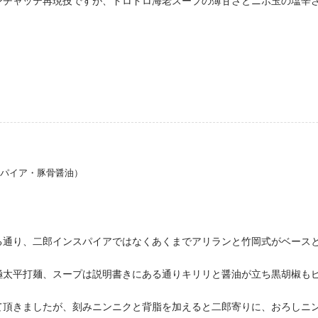
ンチャッテ再現技ですが、ドロドロ海老スープの薄甘さとニボ玉の塩辛
スパイア・豚骨醤油）
る通り、二郎インスパイアではなくあくまでアリランと竹岡式がベース
極太平打麺、スープは説明書きにある通りキリリと醤油が立ち黒胡椒も
て頂きましたが、刻みニンニクと背脂を加えると二郎寄りに、おろしニ