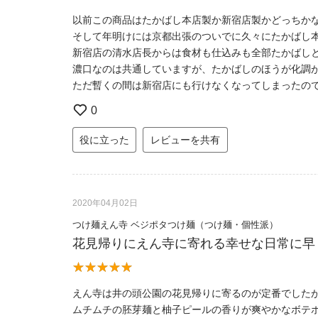
以前この商品はたかばし本店製か新宿店製かどっちか
そして年明けには京都出張のついでに久々にたかばし本
新宿店の清水店長からは食材も仕込みも全部たかばし
濃口なのは共通していますが、たかばしのほうが化調
ただ暫くの間は新宿店にも行けなくなってしまったの
0
役に立った
レビューを共有
2020年04月02日
つけ麺えん寺 ベジポタつけ麺（つけ麺・個性派）
花見帰りにえん寺に寄れる幸せな日常に早
えん寺は井の頭公園の花見帰りに寄るのが定番でした
ムチムチの胚芽麺と柚子ピールの香りが爽やかなボテ