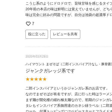
こうじ系のようにドロドロで、旨味甘味を感じるタイ
20年前の本店の味は鮮明には覚えていませんが、どち
味は完全に好みの問題ですが、自分は池袋の超濃厚ド
7
役に立った
レビューを共有
2020年03月28日
ハイマウント まぜそば（二郎インスパイア汁なし・豚骨醤
ジャンクガレッジ系です
二郎インスパイアというかジャンガレ系のお店です。
なのでまぜそばが有名ですが、店に行った時はラーメ
まず麺が開化楼の縮れ極太麺なので、初期のジャンガ
タレもインスパイア系御用達のカネシ緑ラベル（二郎
ロール、付属トッピングにはベビースターとフライド