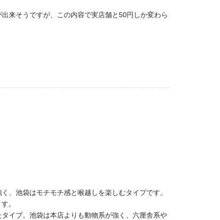
出来そうですが、この内容で実店舗と50円しか変わら
強く、池袋はモチモチ感と喉越しを楽しむタイプです。
ます。
たタイプ。池袋は本店よりも動物系が強く、六厘舎系や