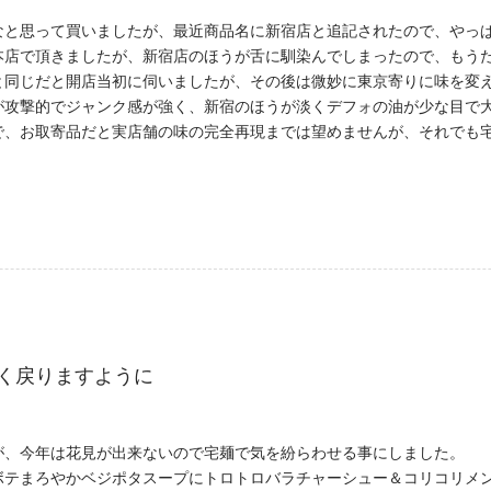
なと思って買いましたが、最近商品名に新宿店と追記されたので、やっ
店で頂きましたが、新宿店のほうが舌に馴染んでしまったので、もうた
と同じだと開店当初に伺いましたが、その後は微妙に東京寄りに味を変
が攻撃的でジャンク感が強く、新宿のほうが淡くデフォの油が少な目で
で、お取寄品だと実店舗の味の完全再現までは望めませんが、それでも
く戻りますように
が、今年は花見が出来ないので宅麺で気を紛らわせる事にしました。
ボテまろやかベジポタスープにトロトロバラチャーシュー＆コリコリメ