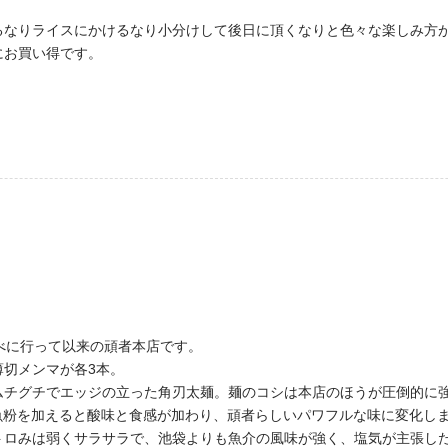
るなりライスにかけるなり小分けして後日に頂くなりと色々な楽しみ方が
にお買い得です。
べに行って以来の頑者本店です。
切メンマが各3本。
ムチグチでエッジの立った角刃太麺。麺のコシは本店のほうが圧倒的に
魚粉を加えると酸味と食感が加わり、頑者らしいパワフルな味に変化し
トロみは弱くサラサラで、池袋よりも魚介の風味が強く、塩気が主張し