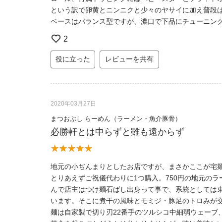
という訳で卵黄とニンニクと少々のヤサイに加え普段
ベースはバランス型ですが、濃口で下品にチューニン
2
役に立った
レビューを共有
2020年03月27日
まつおぶし らーめん（ラーメン・魚介豚骨）
必勝軒とは中らずと雖も遠からず
地元の小ぢんまりとしたお店ですが、まさかここが宅麺
とりあえずご祝儀代わりに1つ購入。750円の地元のラーメ
んで店主はつけ麺石ばし出身って事で、系統としては
います。そこに煮干の風味とモミジ・豚足のトロみが
麺は自家製で切り刃22番手のツルシコ中細弱ウェーブ