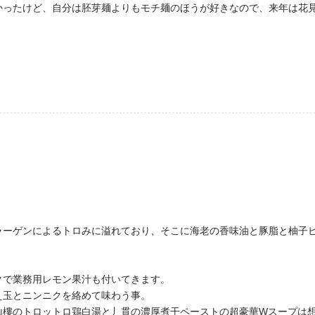
かったけど、自分は胚芽麺よりもモチ麺のほうが好きなので、来年は花
ラーゲンによるトロみに溢れており、そこに海老の香味油と豚脂と柚子
。
クで業務用レモン果汁も付いてきます。
え玉とニンニクを絡めて味わう事。
山樓のトロットロ鶏白湯と丿貫の濃厚煮干ペーストの超豪華Wスープは