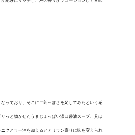
さが絶妙にマッチし、潮の香りがフュージョンして旨味
となっており、そこに二郎っぽさを足してみたという感
ピリっと効かせたうまじょっぱい濃口醤油スープ、具は
ンニクとラー油を加えるとアリラン寄りに味を変えられ