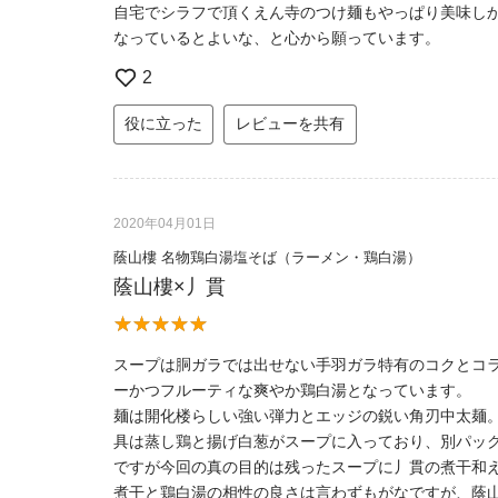
自宅でシラフで頂くえん寺のつけ麺もやっぱり美味し
なっているとよいな、と心から願っています。
2
役に立った
レビューを共有
2020年04月01日
蔭山樓 名物鶏白湯塩そば（ラーメン・鶏白湯）
蔭山樓×丿貫
スープは胴ガラでは出せない手羽ガラ特有のコクとコ
ーかつフルーティな爽やか鶏白湯となっています。
麺は開化楼らしい強い弾力とエッジの鋭い角刃中太麺
具は蒸し鶏と揚げ白葱がスープに入っており、別パッ
ですが今回の真の目的は残ったスープに丿貫の煮干和
煮干と鶏白湯の相性の良さは言わずもがなですが、蔭