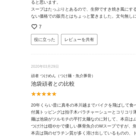
ると思います。
スープはたっぷりとあるので、生卵ですき焼き風にす
ない価格での販売とはちょっと驚きました。文句無し
7
役に立った
レビューを共有
2020年03月29日
頑者 つけめん（つけ麺・魚介豚骨）
池袋頑者との比較
20年くらい昔に真冬の本川越までバイクを飛ばして食
付属トッピングは拍子木バラチャーシューとコリコリ薄
麺は池袋がツルモチの平打太麺なのに対して、本店は
つけ汁は穏やかで優しい豚骨魚介のWスープですが、
本店は鶏のゼラチン質が多く溶け出しているものの、