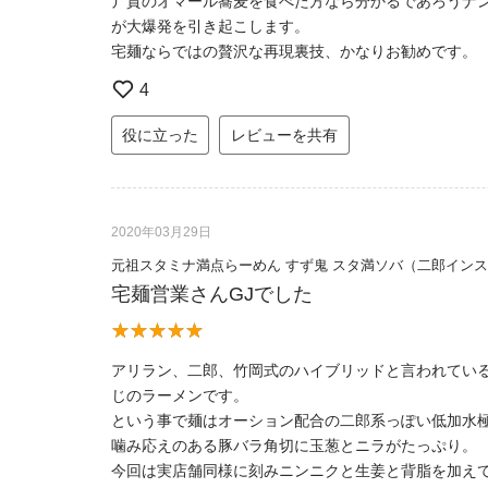
丿貫のオマール蕎麦を食べた方なら分かるであろうナ
が大爆発を引き起こします。
宅麺ならではの贅沢な再現裏技、かなりお勧めです。
4
役に立った
レビューを共有
2020年03月29日
元祖スタミナ満点らーめん すず鬼 スタ満ソバ（二郎イン
宅麺営業さんGJでした
アリラン、二郎、竹岡式のハイブリッドと言われてい
じのラーメンです。
という事で麺はオーション配合の二郎系っぽい低加水
噛み応えのある豚バラ角切に玉葱とニラがたっぷり。
今回は実店舗同様に刻みニンニクと生姜と背脂を加え