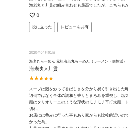
海老丸と丿貫の組み合わせも最高でしたが、こちらも
0
役に立った
レビューを共有
2020年04月01日
海老丸らーめん 元祖海老丸らーめん（ラーメン・個性派）
海老丸×丿貫
スープは殻を炒って香ばしさを分かり易く引き出した
辺倒ではなく全体の調和と香りとまろみを重視し、塩
麺はタリオリーニのような形状のモチモチ平打太麺、ト
切れ。
お店には呑みに行った事もあり家からも比較的近いの
かった為。