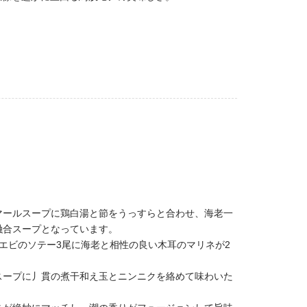
マールスープに鶏白湯と節をうっすらと合わせ、海老一
融合スープとなっています。
エビのソテー3尾に海老と相性の良い木耳のマリネが2
スープに丿貫の煮干和え玉とニンニクを絡めて味わいた