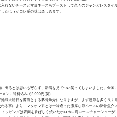
は入れないチーズとマヨネーズもブーストして久々のジャンガレスタイ
グしたほうがコレ系の味は楽しめます。
に出るとは思いも寄らず、新着を見てつい笑ってしまいました。全国に
ンに送料込みで2,000円(笑)
東池袋大勝軒を源流とする豚骨魚介になりますが、まず鰹節を多く長く
交わる事により、マタオマ系とは一味違った濃厚な節ベースの豚骨魚介
、トッピングは表面を香ばしく焼いたホロホロ肩ロースチャーシューが