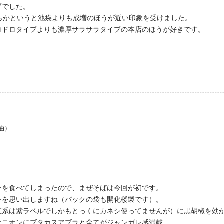
プでした。
らかというと池袋よりも成増のほうが近い印象を受けました。
ロドロタイプよりも濃厚サラサラタイプの本店のほうが好きです。
油）
ンを食べてしまったので、まぜそばは今回が初です。
レを思い出しますね（パックの袋も開化楼製です）。
直系は紫ラベルでしかもとっくにカネシ使ってませんが）に黒胡椒を効
オニオンにブタカスアブラと全てがジャンガレ感満載。