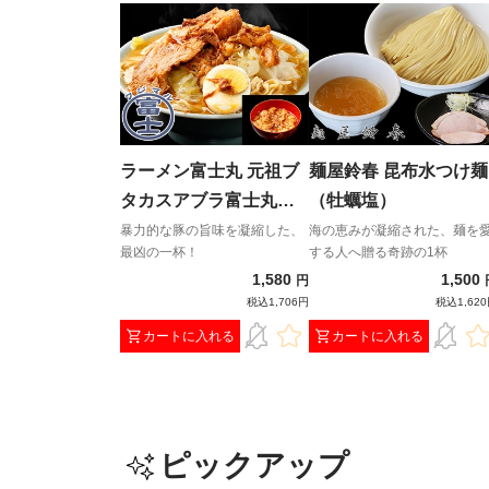
ラーメン富士丸 元祖ブ
麺屋鈴春 昆布水つけ麺
タカスアブラ富士丸
（牡蠣塩）
（カラメ付き）
暴力的な豚の旨味を凝縮した、
海の恵みが凝縮された、麺を
最凶の一杯！
する人へ贈る奇跡の1杯
1,580
1,500
円
税込1,706円
税込1,62
カートに入れる
カートに入れる
ピックアップ