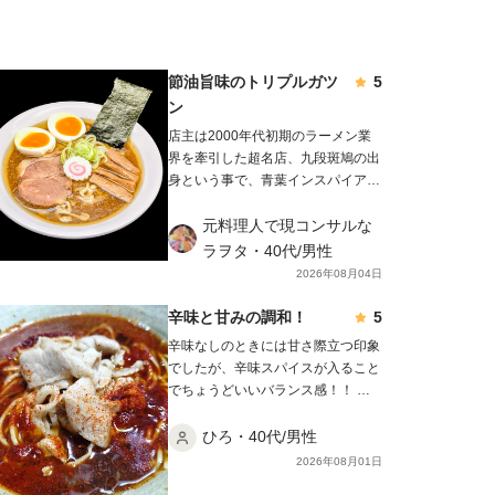
節油旨味のトリプルガツ
5
ン
店主は2000年代初期のラーメン業
界を牽引した超名店、九段斑鳩の出
身という事で、青葉インスパイアの
流れを汲む無化調Wスープが特徴と
して表れていますが、 麺武者の豚
元料理人で現コンサルな
骨魚介醤油ラーメンには動物と魚介
ラヲタ・40代/男性
のバランス型である影武者らーめ
2026年08月04日
ん、節を強調したガツンらーめん、
また私が行った時はあっさり煮干と
辛味と甘みの調和！
5
いうのもあり、その中でも本品は節
辛味なしのときには甘さ際立つ印象
強調型のガツンらーめんというメニ
でしたが、辛味スパイスが入ること
ューになります。 商品名の通り
でちょうどいいバランス感！！ 焼
濃厚節系白湯スープですが、適度な
肉屋に来た錯覚にも陥りました笑
ザラ感はあるもののドロついてはお
ごちそう様でした！！！
ひろ・40代/男性
らず、見た目よりサラリとしてお
2026年08月01日
り、 たっぷりの鶏油と油膜が張る
ほどのコラーゲンにより、スープ温