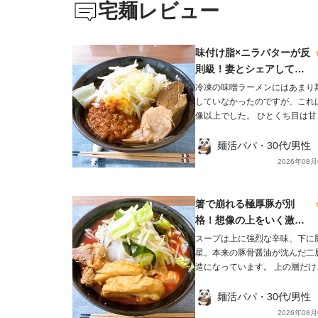
宅麺レビュー
味付け脂×ニラバターが反
則級！妻とシェアして最
後は完飲しました✨
冷凍の味噌ラーメンにはあまり
していなかったのですが、これ
像以上でした。 ひとくち目は甘
の味噌で、そこから豚骨のコク
を追ってきます。レンゲを底に
麺活パパ・30代/男性
てから引き上げると、コクと旨
2026年08月
凝縮した別物のスープになります
麺は極太の平打ちで、もちもち
がら噛むとワシワシ。太いぶん
箸で崩れる極厚豚が別
プをしっかり持ち上げてくれま
格！想像の上をいく激辛
チャーシューは豚ウデ肉で、見
だけど溶き卵で完食でき
スープは上に強烈な辛味、下に
は硬そうなのに食べるとホロホ
ました✨
星。本来の豚骨醤油が沈んだ二
それでいて肉感はしっかり残っ
造になっています。 上の層だけ
て満足感がありました😃 麺は茹で
すくうと「ただ辛いだけ」です
前287.5gが茹で後454.0gまで
底から一度しっかり混ぜて飲む
麺活パパ・30代/男性
るので、妻とシェアしてちょう
辛さの後にコクと旨味が追いか
2026年08月
い量。 もやしとニンニクを用意