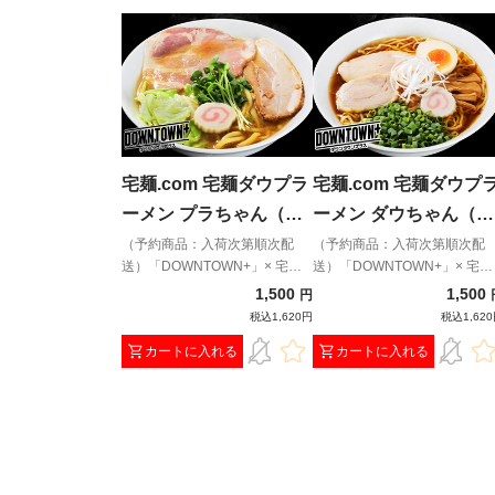
宅麺.com 宅麺ダウプラ
宅麺.com 宅麺ダウプ
ーメン プラちゃん（豚
ーメン ダウちゃん（醤
骨魚介）（予約商品：
油）（予約商品：入荷
（予約商品：入荷次第順次配
（予約商品：入荷次第順次配
送）「DOWNTOWN+」× 宅麺
送）「DOWNTOWN+」× 宅麺
入荷次第順次配送）
次第順次配送）
コラボラーメン！松本人志氏と
コラボラーメン！松本人志氏
1,500
1,500
円
ダイアン・津田篤宏氏が作り上
ダイアン・津田篤宏氏が作り
税込1,620円
税込1,62
げた究極の味をご賞味あれ！
げた究極の味をご賞味あれ！
カートに入れる
カートに入れる