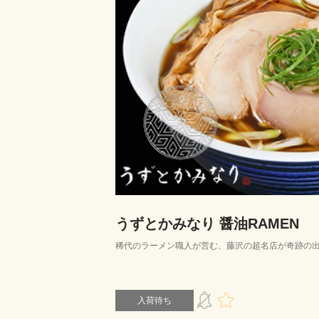
うずとかみなり 醤油RAMEN
稀代のラーメン職人が営む、藤沢の超名店が奇跡の
入荷待ち