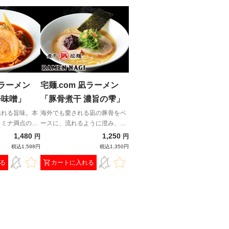
鬼ラーメン
宅麺.com 凪ラーメン
辛味噌」
「豚骨煮干 濃旨の雫」
溢れる旨味。本
海外でも愛される凪の豚骨をベ
タミナ満点の一
ースに、流れるように澄み、芯
のある旨みだけが残る一杯。
1,480
1,250
円
円
税込1,598円
税込1,350円
る
カートに入れる