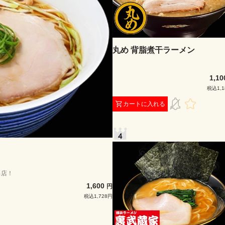
丸め 背脂煮干ラーメン
1,1
税込1,1
カートに入れる
出店！
1,600
円
税込1,728円