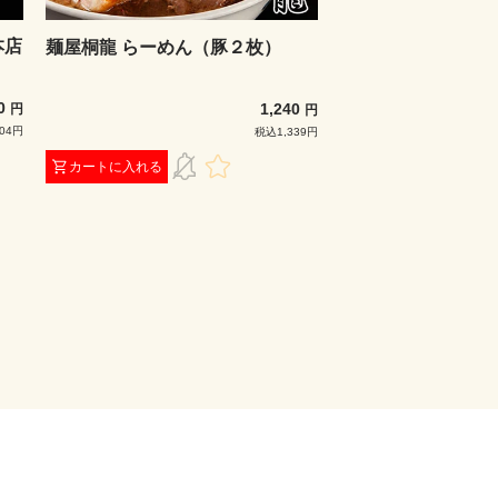
本店
麺屋桐龍 らーめん（豚２枚）
00
1,240
円
円
04円
税込1,339円
カートに入れる