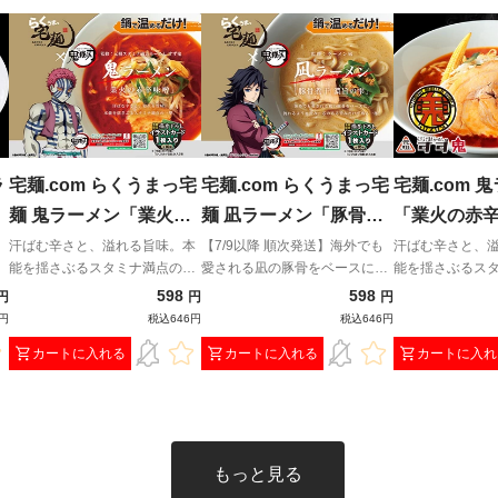
ラ
宅麺.com らくうまっ宅
宅麺.com らくうまっ宅
宅麺.com 
麺 鬼ラーメン「業火の
麺 凪ラーメン「豚骨煮
「業火の赤
赤辛味噌」
干 濃旨（こくうま）の
汗ばむ辛さと、溢れる旨味。本
【7/9以降 順次発送】海外でも
汗ばむ辛さと、
能を揺さぶるスタミナ満点の一
愛される凪の豚骨をベースに、
能を揺さぶるス
雫」
と
撃。
流れるように澄み、芯のある旨
撃。
598
598
円
円
円
上
みだけが残る一杯。
0円
税込646円
税込646円
カートに入れる
カートに入れる
カートに入れ
もっと見る