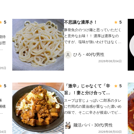
5
不思議な濃厚さ！
5
豚骨魚介のつけ麺と思っていただく
と意外なお味！！ 濃厚は濃厚なの
期待
ですが、塩味が強いわけではなく、
は想
節感が強すぎるわけでもなく！ そ
め
して、麺はモチモチ！！ 濃厚さは
ひろ・40代/男性
が後
ありつつも、舌の縦方向に濃厚さを
沈め
2026年08月04日
感じるお味！ 感覚的な感想で申し
味が
05日
訳ございません！ ごちそう様でし
🍜
た！！！
しな
スー
5
「激辛」じゃなくて「辛
5
す。
旨」！妻と分け合って大
た目
正解の一杯✨
豚
スープは甘じょっぱい二郎系のタレ
ロ。
層構
に竹岡式の醤油感が重なった濃いめ
てい
を
の味で、そこに辛さが後追いでピリ
が、
ッと効いてきます。 「激辛」では
増え
と、
なく「辛旨」。旨味を壊さずに刺激
麺活パパ・30代/男性
どい
けて
だけを足した絶妙なバランスでした
04日
2026年08月03日
し