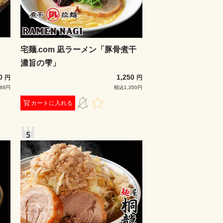
宅麺.com 凪ラーメン「豚骨煮干
濃旨の雫」
00
1,250
円
円
88円
税込1,350円
カートに入れる