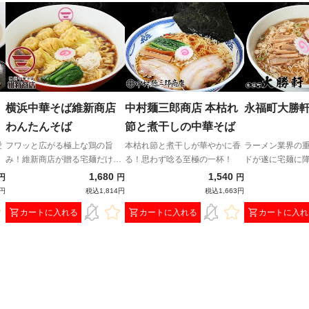
横浜中華そば維新商店
中村麺三郎商店 本枯れ
永福町大勝軒
わんたんそば
節と煮干しの中華そば
愛
フワッと広がる極上な鶏の旨
本枯れ節と煮干しが華やかに香
ラーメン業界の
み！維新商店が贈る宅麺だけの
る！思わず唸る至極の一杯！
ドが遂に宅麺に
贅沢わんたんそば！
1,680
1,540
円
円
円
0円
税込1,814円
税込1,663円
カートに入れる
カートに入れる
カートに入れ