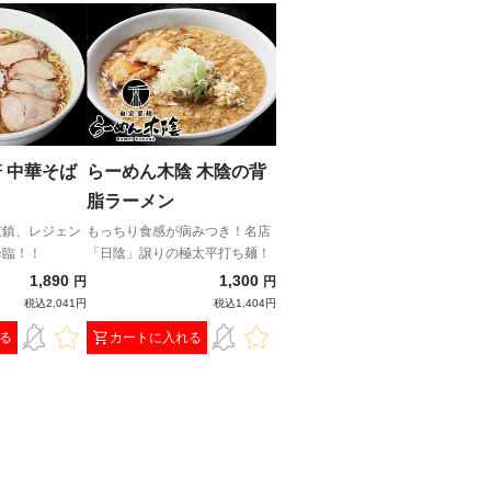
 中華そば
らーめん木陰 木陰の背
脂ラーメン
重鎮、レジェン
もっちり食感が病みつき！名店
降臨！！
「日陰」譲りの極太平打ち麺！
1,890
1,300
円
円
税込2,041円
税込1,404円
る
カートに入れる